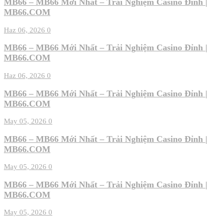
MB66 – MB66 Mới Nhất – Trải Nghiệm Casino Đỉnh |
MB66.COM
Haz 06, 2026
0
MB66 – MB66 Mới Nhất – Trải Nghiệm Casino Đỉnh |
MB66.COM
Haz 06, 2026
0
MB66 – MB66 Mới Nhất – Trải Nghiệm Casino Đỉnh |
MB66.COM
May 05, 2026
0
MB66 – MB66 Mới Nhất – Trải Nghiệm Casino Đỉnh |
MB66.COM
May 05, 2026
0
MB66 – MB66 Mới Nhất – Trải Nghiệm Casino Đỉnh |
MB66.COM
May 05, 2026
0