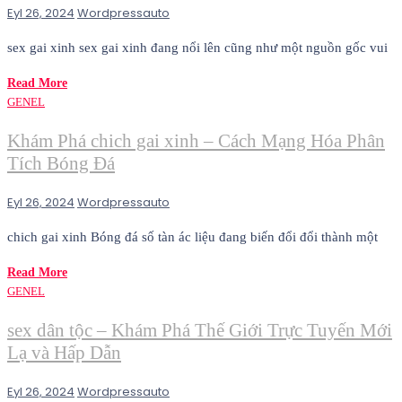
Eyl 26, 2024
Wordpressauto
sex gai xinh sex gai xinh đang nổi lên cũng như một nguồn gốc vui
Read More
GENEL
Khám Phá chich gai xinh – Cách Mạng Hóa Phân
Tích Bóng Đá
Eyl 26, 2024
Wordpressauto
chich gai xinh Bóng đá số tàn ác liệu đang biến đổi đổi thành một
Read More
GENEL
sex dân tộc – Khám Phá Thế Giới Trực Tuyến Mới
Lạ và Hấp Dẫn
Eyl 26, 2024
Wordpressauto