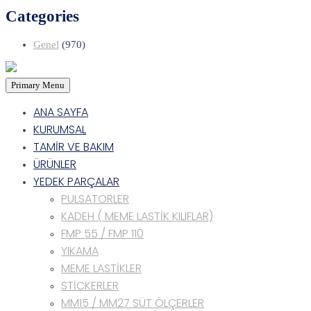
Categories
Genel
(970)
Primary Menu
ANA SAYFA
KURUMSAL
TAMİR VE BAKIM
ÜRÜNLER
YEDEK PARÇALAR
PULSATÖRLER
KADEH ( MEME LASTİK KILIFLAR)
FMP 55 / FMP 110
YIKAMA
MEME LASTİKLER
STİCKERLER
MM15 / MM27 SÜT ÖLÇERLER