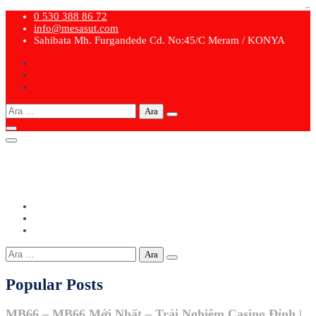
londonslot
londonslot
wdyuk
wdyuk
indosloto
indosloto
agen slot gacor
slot bet 200
wdyuk
wdyuk
indosloto
bebaswd
bebaswd
slot ovo
bebaswd
slot777
slot thailand
slot gacor
slot gacor
slot toto
hartacuan
hartacuan
hartacuan
hartacuan
hartacuan
hartacuan
hartacuan
hartacuan
hartacuan
slot dana
slot gacor
slot pulsa
slot88
playaja
playaja
playaja
slot qris
Skip
0 530 388 86 72
to
info@mesasut.com
content
Sahibata Mh. Furgandede Cd. No:45/C Meram / KONYA
Arama:
0 530 388 86 72
info@mesasut.com
Sahibata Mh. Furgandede Cd. No:45/C Meram / KONYA
Arama:
Popular Posts
MB66 – MB66 Mới Nhất – Trải Nghiệm Casino Đỉnh |