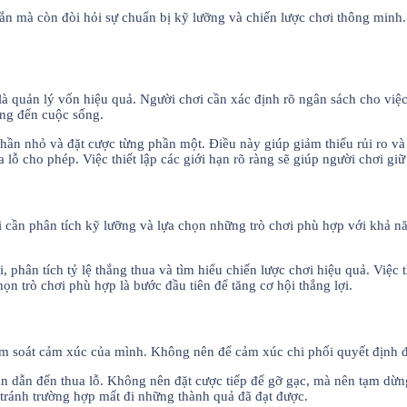
 mà còn đòi hỏi sự chuẩn bị kỹ lưỡng và chiến lược chơi thông minh. 
là quản lý vốn hiệu quả. Người chơi cần xác định rõ ngân sách cho việ
ởng đến cuộc sống.
n nhỏ và đặt cược từng phần một. Điều này giúp giảm thiểu rủi ro và k
lỗ cho phép. Việc thiết lập các giới hạn rõ ràng sẽ giúp người chơi giữ
i cần phân tích kỹ lưỡng và lựa chọn những trò chơi phù hợp với khả 
, phân tích tỷ lệ thắng thua và tìm hiểu chiến lược chơi hiệu quả. Việc
ọn trò chơi phù hợp là bước đầu tiên để tăng cơ hội thắng lợi.
iểm soát cảm xúc của mình. Không nên để cảm xúc chi phối quyết định đ
ân dẫn đến thua lỗ. Không nên đặt cược tiếp để gỡ gạc, mà nên tạm dừng
 tránh trường hợp mất đi những thành quả đã đạt được.