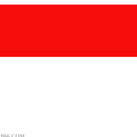
 MB66.COM