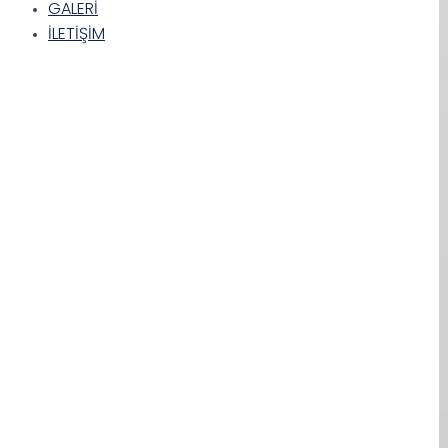
GALERİ
İLETİŞİM