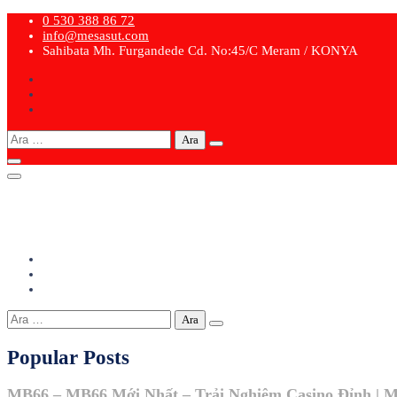
Skip
0 530 388 86 72
to
info@mesasut.com
content
Sahibata Mh. Furgandede Cd. No:45/C Meram / KONYA
Arama:
0 530 388 86 72
info@mesasut.com
Sahibata Mh. Furgandede Cd. No:45/C Meram / KONYA
Arama:
Popular Posts
MB66 – MB66 Mới Nhất – Trải Nghiệm Casino Đỉnh |