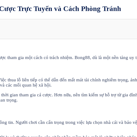
Cược Trực Tuyến và Cách Phòng Tránh
ược tham gia một cách có trách nhiệm. Bong88, dù là một nền tảng uy tí
. Việc thua lỗ liên tiếp có thể dẫn đến mất mát tài chính nghiêm trọng,
và các mối quan hệ xã hội.
và thời gian tham gia cá cược. Hơn nữa, nên tìm kiếm sự hỗ trợ từ gia 
uan trọng.
ông tin. Người chơi cần cẩn trọng trong việc lựa chọn nhà cái và bảo v