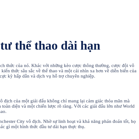
tư thể thao dài hạn
thách thức của nó. Khác với những kèo cược thông thường, cược đội vô
kiến thức sâu sắc về thể thao và một cái nhìn xa hơn về diễn biến của
 cực kỳ hấp dẫn và dịch vụ hỗ trợ chuyên nghiệp.
 vô địch của một giải đấu không chỉ mang lại cảm giác thỏa mãn mà
n toàn diện và một chiến lược rõ ràng. Với các giải đấu lớn như World
hao.
chester City vô địch. Nhờ sự linh hoạt và khả năng phán đoán tốt, họ
c gì một hình thức đầu tư dài hạn thực thụ.