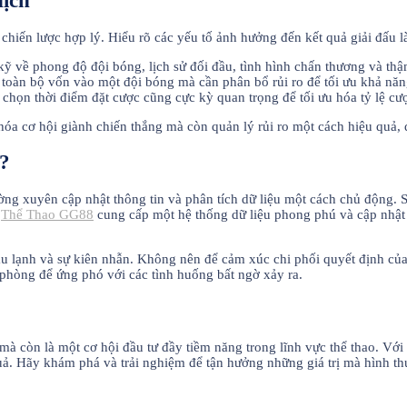
địch
hiến lược hợp lý. Hiểu rõ các yếu tố ảnh hưởng đến kết quả giải đấu là
ỹ về phong độ đội bóng, lịch sử đối đầu, tình hình chấn thương và thậm c
toàn bộ vốn vào một đội bóng mà cần phân bổ rủi ro để tối ưu khả năn
chọn thời điểm đặt cược cũng cực kỳ quan trọng để tối ưu hóa tỷ lệ cư
óa cơ hội giành chiến thắng mà còn quản lý rủi ro một cách hiệu quả, 
g?
ờng xuyên cập nhật thông tin và phân tích dữ liệu một cách chủ động. 
ư
Thể Thao GG88
cung cấp một hệ thống dữ liệu phong phú và cập nhật li
ầu lạnh và sự kiên nhẫn. Không nên để cảm xúc chi phối quyết định của
 phòng để ứng phó với các tình huống bất ngờ xảy ra.
í mà còn là một cơ hội đầu tư đầy tiềm năng trong lĩnh vực thể thao. Vớ
quả. Hãy khám phá và trải nghiệm để tận hưởng những giá trị mà hình th