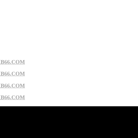
 MB66.COM
 MB66.COM
 MB66.COM
 MB66.COM