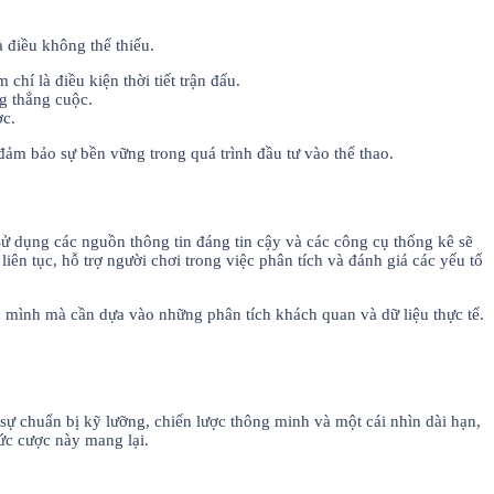
 điều không thể thiếu.
hí là điều kiện thời tiết trận đấu.
g thắng cuộc.
ợc.
đảm bảo sự bền vững trong quá trình đầu tư vào thể thao.
Sử dụng các nguồn thông tin đáng tin cậy và các công cụ thống kê sẽ
ên tục, hỗ trợ người chơi trong việc phân tích và đánh giá các yếu tố
 mình mà cần dựa vào những phân tích khách quan và dữ liệu thực tế.
i sự chuẩn bị kỹ lưỡng, chiến lược thông minh và một cái nhìn dài hạn,
ức cược này mang lại.