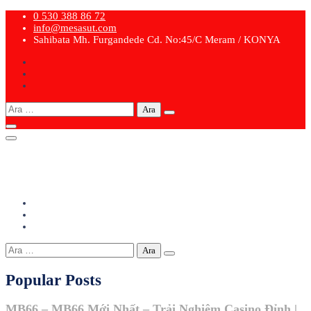
Skip
0 530 388 86 72
to
info@mesasut.com
content
Sahibata Mh. Furgandede Cd. No:45/C Meram / KONYA
Arama:
0 530 388 86 72
info@mesasut.com
Sahibata Mh. Furgandede Cd. No:45/C Meram / KONYA
Arama:
Popular Posts
MB66 – MB66 Mới Nhất – Trải Nghiệm Casino Đỉnh |