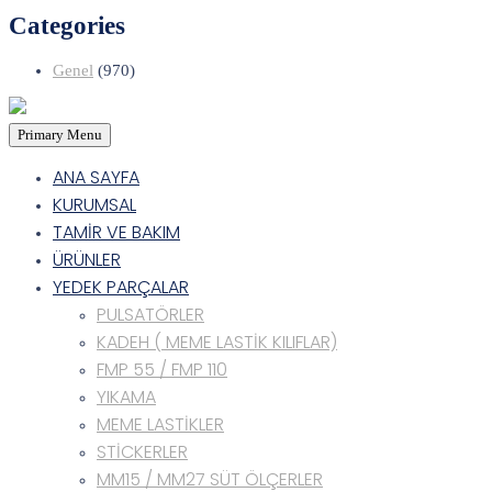
Categories
Genel
(970)
Primary Menu
ANA SAYFA
KURUMSAL
TAMİR VE BAKIM
ÜRÜNLER
YEDEK PARÇALAR
PULSATÖRLER
KADEH ( MEME LASTİK KILIFLAR)
FMP 55 / FMP 110
YIKAMA
MEME LASTİKLER
STİCKERLER
MM15 / MM27 SÜT ÖLÇERLER