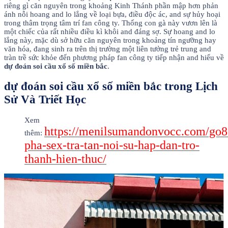
riêng gì căn nguyên trong khoảng Kinh Thánh phần mập hơn phản
ánh nỗi hoang and lo lắng về loại bựa, điều độc ác, and sự hủy hoại
trong thâm trọng tâm trí fan công ty. Thống con gà này vươn lên là
một chiếc của rất nhiều điều kì khôi and đáng sợ. Sự hoang and lo
lắng này, mặc dù sở hữu căn nguyên trong khoảng tín ngưỡng hay
văn hóa, đang sinh ra trên thị trường một liên tưởng trẻ trung and
tràn trề sức khỏe đến phương pháp fan công ty tiếp nhận and hiểu về
dự đoán soi cầu xổ số miền bắc
.
dự đoán soi cầu xổ số miền bắc trong Lịch
Sử Và Triết Học
Xem
https://menilsumandonvocc.com/go
thêm:
pha-sex-tra-tan-noi-su-hap-dan-tro-
thanh-hien-thuc/