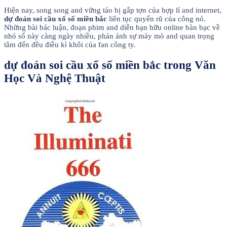
Hiện nay, song song and vững táo bị gắp tợn của hợp lí and internet,
dự đoán soi cầu xổ số miền bắc
liên tục quyến rũ của công nó.
Những bài bác luận, đoạn phim and diễn bạn hữu online bàn bạc về
nhỏ số này càng ngày nhiều, phản ánh sự mày mò and quan trọng
tâm đến đều điều kì khôi của fan công ty.
dự đoán soi cầu xổ số miền bắc trong Văn
Học Và Nghệ Thuật