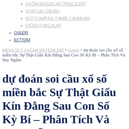
SAĞIM BAŞLIKLAR (PENÇELER)
HORTUM GRUBU
SÜT POMPASI TAMİR TAKIMLARI
DİĞER PARÇALAR
GALERİ
İLETİŞİM
MESA SÜT SAĞIM SİSTEMLERİ
>
Genel
>
dự đoán soi cầu xổ số
miền bắc Sự Thật Giấu Kín Đằng Sau Con Số Kỳ Bí – Phân Tích Và
Suy Ngẫm
dự đoán soi cầu xổ số
miền bắc Sự Thật Giấu
Kín Đằng Sau Con Số
Kỳ Bí – Phân Tích Và