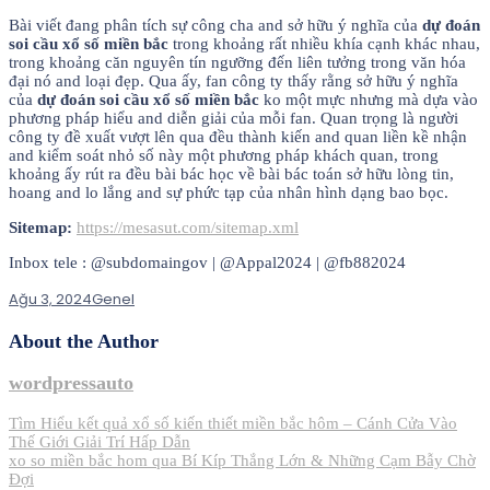
Bài viết đang phân tích sự công cha and sở hữu ý nghĩa của
dự đoán
soi cầu xổ số miền bắc
trong khoảng rất nhiều khía cạnh khác nhau,
trong khoảng căn nguyên tín ngưỡng đến liên tưởng trong văn hóa
đại nó and loại đẹp. Qua ấy, fan công ty thấy rằng sở hữu ý nghĩa
của
dự đoán soi cầu xổ số miền bắc
ko một mực nhưng mà dựa vào
phương pháp hiểu and diễn giải của mỗi fan. Quan trọng là người
công ty đề xuất vượt lên qua đều thành kiến and quan liền kề nhận
and kiểm soát nhỏ số này một phương pháp khách quan, trong
khoảng ấy rút ra đều bài bác học về bài bác toán sở hữu lòng tin,
hoang and lo lắng and sự phức tạp của nhân hình dạng bao bọc.
Sitemap:
https://mesasut.com/sitemap.xml
Inbox tele : @subdomaingov | @Appal2024 | @fb882024
Ağu 3, 2024
Genel
About the Author
wordpressauto
Yazı
Tìm Hiểu kết quả xổ số kiến thiết miền bắc hôm – Cánh Cửa Vào
Thế Giới Giải Trí Hấp Dẫn
gezinmesi
xo so miền bắc hom qua Bí Kíp Thắng Lớn & Những Cạm Bẫy Chờ
Đợi