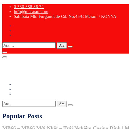
Skip
0 530 388 86 72
to
info@mesasut.com
content
Sahibata Mh. Furgandede Cd. No:45/C Meram / KONYA
Arama:
0 530 388 86 72
info@mesasut.com
Sahibata Mh. Furgandede Cd. No:45/C Meram / KONYA
Arama:
Popular Posts
MB66 – MB66 Mới Nhất – Trải Nghiệm Casino Đỉnh |