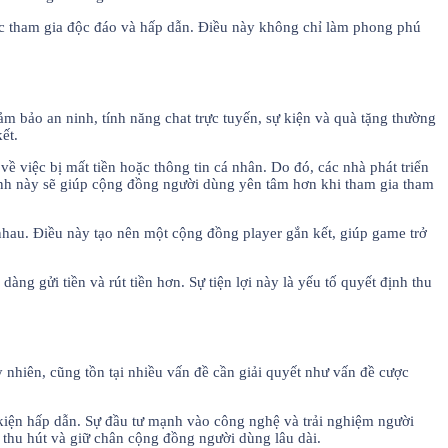
tắc tham gia độc đáo và hấp dẫn. Điều này không chỉ làm phong phú
m bảo an ninh, tính năng chat trực tuyến, sự kiện và quà tặng thường
ết.
về việc bị mất tiền hoặc thông tin cá nhân. Do đó, các nhà phát triển
inh này sẽ giúp cộng đồng người dùng yên tâm hơn khi tham gia tham
nhau. Điều này tạo nên một cộng đồng player gắn kết, giúp game trở
ng gửi tiền và rút tiền hơn. Sự tiện lợi này là yếu tố quyết định thu
y nhiên, cũng tồn tại nhiều vấn đề cần giải quyết như vấn đề cược
 kiện hấp dẫn. Sự đầu tư mạnh vào công nghệ và trải nghiệm người
p thu hút và giữ chân cộng đồng người dùng lâu dài.