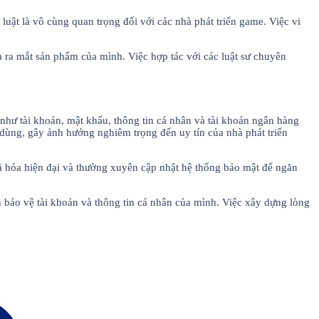
 luật là vô cùng quan trọng đối với các nhà phát triển game. Việc vi
và ra mắt sản phẩm của mình. Việc hợp tác với các luật sư chuyên
như tài khoản, mật khẩu, thông tin cá nhân và tài khoản ngân hàng
 dùng, gây ảnh hưởng nghiêm trọng đến uy tín của nhà phát triển
ã hóa hiện đại và thường xuyên cập nhật hệ thống bảo mật để ngăn
 bảo vệ tài khoản và thông tin cá nhân của mình. Việc xây dựng lòng