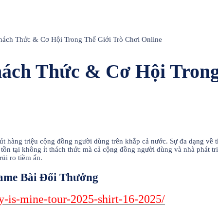
ách Thức & Cơ Hội Trong Thế Giới Trò Chơi Online
ách Thức & Cơ Hội Trong
út hàng triệu cộng đồng người dùng trên khắp cả nước. Sự đa dạng về t
ồn tại không ít thách thức mà cả cộng đồng người dùng và nhà phát triể
ủi ro tiềm ẩn.
ame Bài Đổi Thưởng
oy-is-mine-tour-2025-shirt-16-2025/