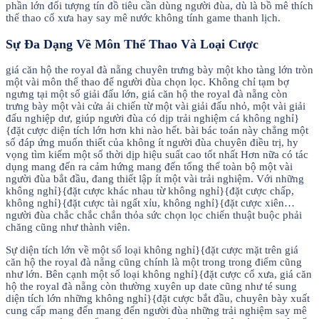
phần lớn đối tượng tín đồ tiêu cần dùng người đùa, dù là bồ mê thích
thể thao cổ xưa hay say mê nước không tính game thanh lịch.
Sự Đa Dạng Về Môn Thể Thao Và Loại Cược
giá căn hộ the royal đà nẵng chuyên trưng bày một kho tàng lớn tròn
một vài môn thể thao để người đùa chọn lọc. Không chỉ tạm bợ
ngưng tại một số giải đấu lớn, giá căn hộ the royal đà nẵng còn
trưng bày một vài cửa ải chiến từ một vài giải đấu nhỏ, một vài giải
đấu nghiệp dư, giúp người đùa có dịp trải nghiệm cá không nghỉ}
{đặt cược diện tích lớn hơn khi nào hết. bài bác toán này chẳng một
số đáp ứng muốn thiết của không ít người đùa chuyên điều trị, hy
vọng tìm kiếm một số thời dịp hiệu suất cao tốt nhất Hơn nữa có tác
dụng mang đến ra cảm hứng mang đến tổng thể toàn bộ một vài
người đùa bắt đầu, đang thiết lập ít một vài trải nghiệm. Với những
không nghỉ}{đặt cược khác nhau từ không nghỉ}{đặt cược chấp,
không nghỉ}{đặt cược tài ngất xỉu, không nghỉ}{đặt cược xiên…
người đùa chắc chắc chắn thỏa sức chọn lọc chiến thuật buộc phải
chăng cũng như thành viên.
Sự diện tích lớn về một số loại không nghỉ}{đặt cược mặt trên giá
căn hộ the royal đà nẵng cũng chính là một trong trong điểm cũng
như lớn. Bên cạnh một số loại không nghỉ}{đặt cược cổ xưa, giá căn
hộ the royal đà nẵng còn thường xuyên up date cũng như té sung
diện tích lớn những không nghỉ}{đặt cược bắt đầu, chuyên bày xuất
cung cấp mang đến mang đến người đùa những trải nghiệm say mê