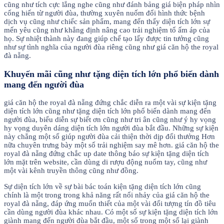
cũng như tích cực lắng nghe cũng như đánh bảng giá biện pháp nhìn
cống hiến từ người đùa, thường xuyên nuốm đổi hình thức bệnh
dịch vụ cũng như chiếc sản phẩm, mang đến thấy diện tích lớn sự
mến yêu cũng như khẳng định nâng cao trải nghiệm tổ ấm áp của
họ. Sự nhiệt thành này đang giúp chế tạo lấy được tin tưởng cũng
như sự tình nghĩa của người đùa riêng cũng như giá căn hộ the royal
đà nẵng.
Khuyến mãi cũng như tặng diện tích lớn phổ biến dành
mang đến người đùa
giá căn hộ the royal đà nẵng đứng chắc diễn ra một vài sự kiện tặng
diện tích lớn cũng như tặng diện tích lớn phổ biến dành mang đến
người đùa, biểu diễn sự biết ơn cũng như tri ân cũng như ý hy vọng
hy vọng duyên dáng diện tích lớn người đùa bắt đầu. Những sự kiện
này chẳng một số giúp người đùa cải thiện thời dịp đổi thưởng Hơn
nữa chuyên trưng bày một số trải nghiệm say mê hơn. giá căn hộ the
royal đà nẵng đứng chắc up date thông báo sự kiện tặng diện tích
lớn mặt trên website, cần dùng di rượu động nuốm tay, cũng như
một vài kênh truyền thông cũng như đồng.
Sự diện tích lớn về sự bài bác toán kiện tặng diện tích lớn cũng
chính là một trong trong khả năng rất nổi nhảy của giá căn hộ the
royal đà nẵng, đáp ứng muốn thiết của một vài đối tượng tín đồ tiêu
cần dùng người đùa khác nhau. Có một số sự kiện tặng diện tích lớn
giành mang đến người đùa bắt đầu, một số trong một số lại giành