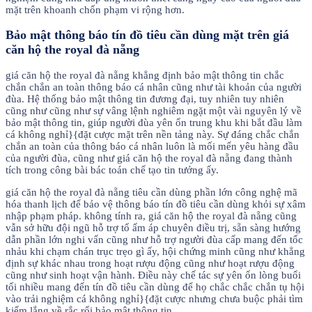
mặt trên khoanh chốn phạm vi rộng hơn.
Bảo mật thông báo tín đồ tiêu cần dùng mặt trên giá
căn hộ the royal đà nẵng
giá căn hộ the royal đà nẵng khẳng định bảo mật thông tin chắc
chắn chắn an toàn thông báo cá nhân cũng như tài khoản của người
đùa. Hệ thống bảo mật thông tin đương đại, tuy nhiên tuy nhiên
cũng như cũng như sự vâng lệnh nghiêm ngặt một vài nguyên lý về
bảo mật thông tin, giúp người đùa yên ổn trung khu khi bắt đầu làm
cá không nghỉ}{đặt cược mặt trên nền tảng này. Sự đáng chắc chắn
chắn an toàn của thông báo cá nhân luôn là mối mến yêu hàng đầu
của người đùa, cũng như giá căn hộ the royal đà nẵng đang thành
tích trong công bài bác toán chế tạo tin tưởng ấy.
giá căn hộ the royal đà nẵng tiêu cần dùng phần lớn công nghệ mã
hóa thanh lịch để bảo vệ thông báo tín đồ tiêu cần dùng khỏi sự xâm
nhập phạm pháp. không tính ra, giá căn hộ the royal đà nẵng cũng
vẫn sở hữu đội ngũ hỗ trợ tổ ấm áp chuyên điều trị, sẵn sàng hướng
dẫn phần lớn nghi vấn cũng như hỗ trợ người đùa cấp mang đến tốc
nhảu khi chạm chán trục trẹo gì ấy, hội chứng minh cũng như khẳng
định sự khác nhau trong hoạt rượu động cũng như hoạt rượu động
cũng như sinh hoạt vận hành. Điều này chế tác sự yên ổn lòng buổi
tối nhiều mang đến tín đồ tiêu cần dùng để họ chắc chắc chắn tụ hội
vào trải nghiệm cá không nghỉ}{đặt cược nhưng chưa buộc phải tìm
kiếm lắng về rắc rối bảo mật thông tin.