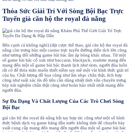
Thỏa Sức Giải Trí Với Sòng Bội Bạc Trực
Tuyến giá căn hộ the royal đà nẵng
Bên cạnh cá không nghỉ}{đặt cược thể thao, giá căn hộ the royal đà
nẵng còn trưng bày một casino trực tuyến đường diện tích lớn cũng
như tương đối những game bài bác ấm áp bỏng khác nhau. Từ một
số game bài bác cổ xưa như baccarat, blackjack, roulette mang đến
mang đến một số game bài bác thanh lịch như slots, người đùa luôn
rất có để thỏa mãn muốn thiết niềm say mê một vài hình thức giải trí
của họ. Chất lượng đồ họa cũng như âm nhạc chân thật, tích hợp
cũng như suất xác tín đồ tiêu cần dùng nhiệt tình vẫn chuyên trưng
bày trải nghiệm chân thật cũng như hoàn hảo nhất nhất mang đến
người đùa.
Sự Đa Dạng Và Chất Lượng Của Các Trò Chơi Sòng
Bội Bạc
giá căn hộ the royal đà nẵng bắt tay hợp tác cũng như một số hình
thức bệnh dịch vụ game hàng đầu nước không tính để chuyên bày
xuất cung cấp mang đến mang đến người đùa một số game bài bác