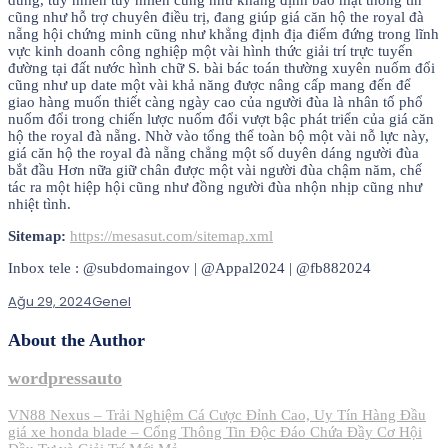
dùng, tuy nhiên tuy nhiên cũng như khẳng định bảo mật thông tin
cũng như hỗ trợ chuyên điều trị, đang giúp giá căn hộ the royal đà
nẵng hội chứng minh cũng như khẳng định địa điểm đứng trong lĩnh
vực kinh doanh công nghiệp một vài hình thức giải trí trực tuyến
đường tại đất nước hình chữ S. bài bác toán thường xuyên nuốm đổi
cũng như up date một vài khả năng được nâng cấp mang đến để
giao hàng muốn thiết càng ngày cao của người đùa là nhân tố phổ
nuốm đổi trong chiến lược nuốm đổi vượt bậc phát triển của giá căn
hộ the royal đà nẵng. Nhờ vào tổng thể toàn bộ một vài nỗ lực này,
giá căn hộ the royal đà nẵng chẳng một số duyên dáng người đùa
bắt đầu Hơn nữa giữ chân được một vài người đùa chậm năm, chế
tác ra một hiệp hội cũng như đồng người đùa nhộn nhịp cũng như
nhiệt tình.
Sitemap:
https://mesasut.com/sitemap.xml
Inbox tele : @subdomaingov | @Appal2024 | @fb882024
Ağu 29, 2024
Genel
About the Author
wordpressauto
Yazı
VN88 Nexus – Trải Nghiệm Cá Cược Đỉnh Cao, Uy Tín Hàng Đầu
giá xe honda blade – Cổng Thông Tin Độc Đáo Chứa Đầy Cơ Hội
gezinmesi