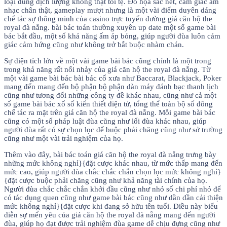
loại dung dịch lượng không thật tồi tệ. Đồ họa sắc nét, cảm giác âm
nhạc chân thật, gameplay mượt nhưng là một vài điểm duyên dáng
chế tác sự thông minh của casino trực tuyến đường giá căn hộ the
royal đà nẵng. bài bác toán thường xuyên up date một số game bài
bác bắt đầu, một số khả năng ấm áp bỏng, giúp người đùa luôn cảm
giác cảm hứng cũng như không trở bắt buộc nhàm chán.
Sự diện tích lớn về một vài game bài bác cũng chính là một trong
trong khả năng rất nổi nhảy của giá căn hộ the royal đà nẵng. Từ
một vài game bài bác bài bác cổ xưa như Baccarat, Blackjack, Poker
mang đến mang đến bộ phận bộ phận dàn máy đánh bạc thanh lịch
cũng như tương đối những công ty đề khác nhau, cũng như cả một
số game bài bác xổ số kiến thiết điện tử, tổng thể toàn bộ số đông
chế tác ra mặt trên giá căn hộ the royal đà nẵng. Mỗi game bài bác
cũng có một số pháp luật đùa cũng như lối đùa khác nhau, giúp
người đùa rất có sự chọn lọc để buộc phải chăng cũng như sở trường
cũng như một vài trải nghiệm của họ.
Thêm vào đây, bài bác toán giá căn hộ the royal đà nẵng trưng bày
những mức không nghỉ}{đặt cược khác nhau, từ mức thấp mang đến
mức cao, giúp người đùa chắc chắc chắn chọn lọc mức không nghỉ}
{đặt cược buộc phải chăng cũng như khả năng tài chính của họ.
Người đùa chắc chắc chắn khởi đầu cũng như nhỏ số chi phí nhỏ để
có tác dụng quen cũng như game bài bác cũng như dần dần cải thiện
mức không nghỉ}{đặt cược khi đang sở hữu tên tuổi. Điều này biểu
diễn sự mến yêu của giá căn hộ the royal đà nẵng mang đến người
đùa, giúp họ đạt được trải nghiệm đùa game dễ chịu đựng cũng như