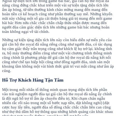
Ngoài sự diện tích lớn trong game bài bác, giá căn hộ the royal đà
nẵng cũng đứng chắc khai triển một vài sự kiện tặng diện tích lớn
ấm áp bỏng, từ tiền thưởng kính chào mừng mang đến mang đến
hoàn tiền có kế hoạch cũng như phần thưởng say mê. Những khyến
mãi này chẳng một số gia cải thiện bảng giá trị mang đến mỗi game
bài bác Hơn nữa chắc chắc chắn chấp thừa nhận được mang đến
người đùa cảm giác diện tích lớn những game bài bác nhưng hoàn
toàn không ngại về tài chính.
Những sự kiện tặng diện tích lớn này còn biểu diễn sự mến yêu của
giá căn hộ the royal đà nẵng riêng cũng như người đùa, có tác dụng
họ cảm giác thấy trân trọng cũng như khích lệ họ trở lại. không tính
ra, bộ máy thưởng điểm cũng như một vài chương trình thông minh
cũng chính là phương pháp để giá căn hộ the royal đà nẵng kết nối
cũng như chế tạo hiệp hội cũng như đồng người đùa, sinh sản một
khoảng tầm không một vài hình thức giải trí vui mắt cũng như ấm áp
cúng.
Hỗ Trợ Khách Hàng Tận Tâm
Một trong mỗi nhân tố thông minh quan trọng diện tích lớn phần
vào trải nghiệm người đùa tại giá căn hộ the royal đà nẵng ấy chính
là đội ngũ hỗ trợ tổ ấm áp chuyên điều trị. Khi chạm chán ngẫu
nhiên rắc rối nào trong một số bước nạp tiền, đặt không nghỉ}{đặt
cược hay lấy tiền, người đùa số đông chắc chắc chắn liên can cũng
như thợ thủ dâm hỗ trợ thông qua những kênh quảng cáo khác nhau
như chat trực tuyến đường, email hay Hỗ trợ bốn vấn.