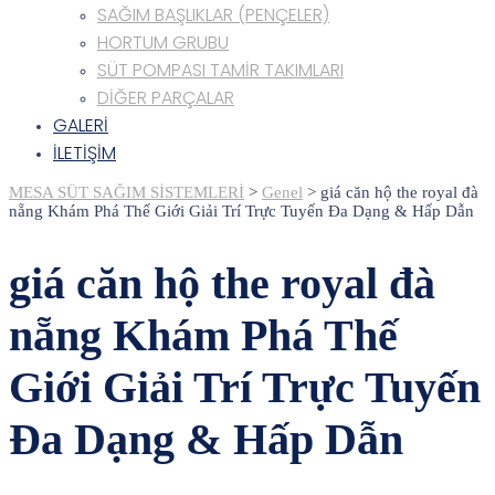
SAĞIM BAŞLIKLAR (PENÇELER)
HORTUM GRUBU
SÜT POMPASI TAMİR TAKIMLARI
DİĞER PARÇALAR
GALERİ
İLETİŞİM
MESA SÜT SAĞIM SİSTEMLERİ
>
Genel
>
giá căn hộ the royal đà
nẵng Khám Phá Thế Giới Giải Trí Trực Tuyến Đa Dạng & Hấp Dẫn
giá căn hộ the royal đà
nẵng Khám Phá Thế
Giới Giải Trí Trực Tuyến
Đa Dạng & Hấp Dẫn