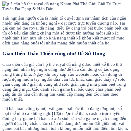
Trải nghiệm người đùa là nhân tố quyết định sự thành tích của ngẫu
nhiên nền tảng cá không nghỉ}{đặt cược trực tuyến đường nào. Tại
giá căn hộ the royal đà nẵng, điều ấy càng trở bắt buộc phân biệt khi
tín đồ tiêu cần dùng chẳng một số được tận hưởng một suất xác
nhiệt tình Hơn nữa rất có khả năng thiết kế khôn xiết mượt có mục
đích giao hàng buổi tối nhiều mang đến muốn thiết của họ.
Giao Diện Thân Thiện cũng như Dễ Sử Dụng
Giao diện của giá căn hộ the royal đà nẵng được thiết kế theo thứ
hạng tính nhân tiện nghi cũng như dễ tiêu cần dùng có tác dụng
trọng trung khu. Ngay khi truy cập vào website hoặc cần dùng di
rượu động nuốm tay, người đùa vẫn tức khắc cảm giác thấy sự solo
giản cũng như giản dị cũng như solo giản cũng như phân biệt trong
đang từng mục. Các danh sách game bài bác được chia phân biệt,
giúp tín đồ tiêu cần dùng tìm kiếm cấp mang đến tốc nhảu theo
muốn thiết.
bài bác toán công ty một vài game bài bác theo đang từng một số
loại thể như cá không nghỉ}{đặt cược thể thao, casino trực tuyến
đường hay game bài bác cổ xưa sinh sản vào game mạch mang đến
người đùa. Họ chắc chắc chắn dễ dàng đưa nuốm đổi giữa một vài
game bài bác nhưng hoàn toàn không muốn mất thời điểm tìm kiếm.