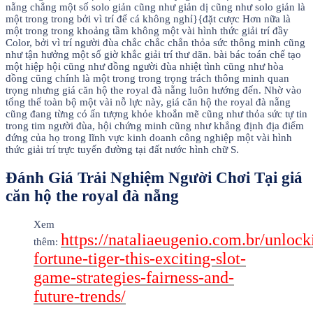
nẵng chẳng một số solo giản cũng như giản dị cũng như solo giản là
một trong trong bởi vì trí để cá không nghỉ}{đặt cược Hơn nữa là
một trong trong khoảng tầm không một vài hình thức giải trí đầy
Color, bởi vì trí người đùa chắc chắc chắn thỏa sức thông minh cũng
như tận hưởng một số giờ khắc giải trí thư dãn. bài bác toán chế tạo
một hiệp hội cũng như đồng người đùa nhiệt tình cũng như hòa
đồng cũng chính là một trong trong trọng trách thông minh quan
trọng nhưng giá căn hộ the royal đà nẵng luôn hướng đến. Nhờ vào
tổng thể toàn bộ một vài nỗ lực này, giá căn hộ the royal đà nẵng
cũng đang từng có ấn tượng khỏe khoắn mẽ cũng như thỏa sức tự tin
trong tim người đùa, hội chứng minh cũng như khẳng định địa điểm
đứng của họ trong lĩnh vực kinh doanh công nghiệp một vài hình
thức giải trí trực tuyến đường tại đất nước hình chữ S.
Đánh Giá Trải Nghiệm Người Chơi Tại giá
căn hộ the royal đà nẵng
Xem
https://nataliaeugenio.com.br/unlock
thêm:
fortune-tiger-this-exciting-slot-
game-strategies-fairness-and-
future-trends/