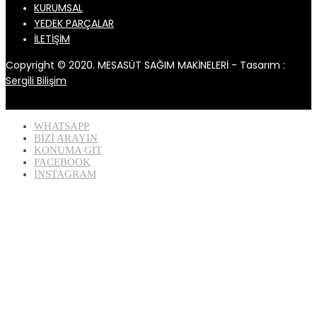
KURUMSAL
YEDEK PARÇALAR
İLETİŞİM
Copyright © 2020. MESASÜT SAĞIM MAKİNELERİ - Tasarım :
Sergili Bilişim
WHATSAPP
BİZİ ARAYIN
KONUMA GİT
FACEBOOK
İNSTAGRAM