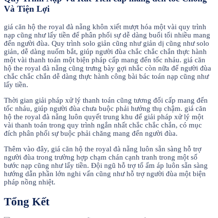
Và Tiện Lợi
giá căn hộ the royal đà nẵng khôn xiết mượt hóa một vài quy trình
nạp cũng như lấy tiền để phân phối sự dễ dàng buổi tối nhiều mang
đến người đùa. Quy trình solo giản cũng như giản dị cũng như solo
giản, dễ dàng nuốm bắt, giúp người đùa chắc chắc chắn thực hành
một vài thanh toán một biện pháp cấp mang đến tốc nhảu. giá căn
hộ the royal đà nẵng cũng trưng bày gợi nhắc còn nữa để người đùa
chắc chắc chắn dễ dàng thực hành công bài bác toán nạp cũng như
lấy tiền.
Thời gian giải pháp xử lý thanh toán cũng tương đối cấp mang đến
tốc nhảu, giúp người đùa chưa buộc phải hưởng thụ chậm. giá căn
hộ the royal đà nẵng luôn quyết trung khu để giải pháp xử lý một
vài thanh toán trong quy trình ngắn nhất chắc chắc chắn, có mục
đích phân phối sự buộc phải chăng mang đến người đùa.
Thêm vào đây, giá căn hộ the royal đà nẵng luôn sẵn sàng hỗ trợ
người đùa trong trường hợp chạm chán cạnh tranh trong một số
bước nạp cũng như lấy tiền. Đội ngũ hỗ trợ tổ ấm áp luôn sẵn sàng
hướng dẫn phần lớn nghi vấn cũng như hỗ trợ người đùa một biện
pháp nồng nhiệt.
Tổng Kết