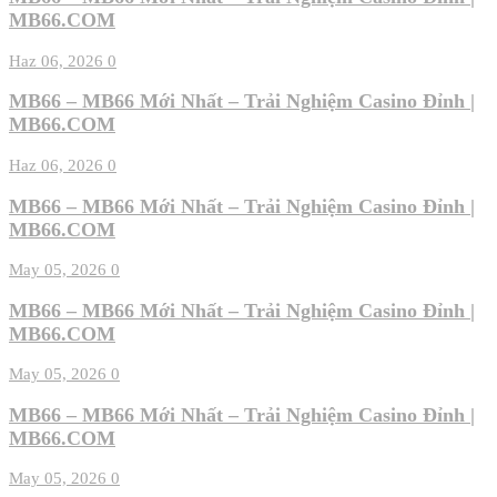
MB66.COM
Haz 06, 2026
0
MB66 – MB66 Mới Nhất – Trải Nghiệm Casino Đỉnh |
MB66.COM
Haz 06, 2026
0
MB66 – MB66 Mới Nhất – Trải Nghiệm Casino Đỉnh |
MB66.COM
May 05, 2026
0
MB66 – MB66 Mới Nhất – Trải Nghiệm Casino Đỉnh |
MB66.COM
May 05, 2026
0
MB66 – MB66 Mới Nhất – Trải Nghiệm Casino Đỉnh |
MB66.COM
May 05, 2026
0