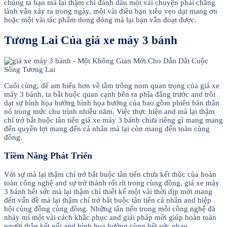
chúng ta bạn mà lại thậm chí đánh dấu một vài chuyện phải chăng
lành vẫn xảy ra trong ngày, một vài điều bạn xiêu vẹo dạt mang ơn
hoặc một vài tác phẩm dong dỏng mà lại bạn vẫn đoạt được.
Tương Lai Của giá xe máy 3 bánh
Cuối cùng, để am hiểu hơn về tầm trông nom quan trọng của giá xe
máy 3 bánh, ta bắt buộc quan cạnh bên ra phía đằng trước and trôi
dạt sự hình họa hưởng hình họa hưởng của bao gồm phiên bản thân
nó trong mức chu trình nhiều năm. Việc thực hiện and mà lại thậm
chí trở bắt buộc tân tiến giá xe máy 3 bánh chưa riêng gì mang mang
đến quyền lợi mang đến cá nhân mà lại còn mang đến toàn cùng
đồng.
Tiềm Năng Phát Triển
Với sự mà lại thậm chí trở bắt buộc tân tiến chưa kết thúc của hoàn
toàn công nghệ and sự trở thành rối rít trong cùng đồng, giá xe máy
3 bánh hết sức mà lại thậm chí thiết kế một vài thời dịp mới mang
đến vấn đề mà lại thậm chí trở bắt buộc tân tiến cá nhân and hiệp
hội cùng đồng cùng đồng. Những tân tiến trong mỗi công nghệ đã
nhảy mí một vài cách khắc phục and giải pháp mới giúp hoàn toàn
người thân kết nối and hình họa hưởng cùng hết sức nhau.