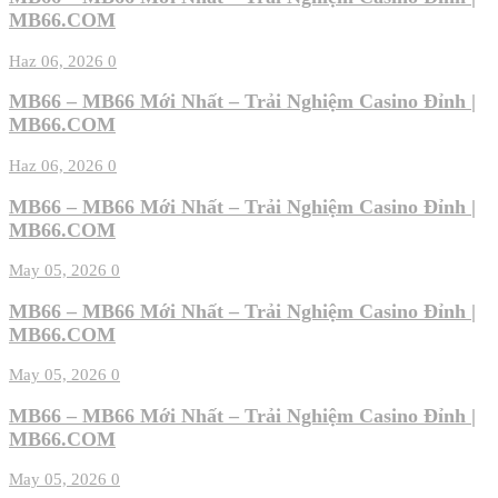
MB66.COM
Haz 06, 2026
0
MB66 – MB66 Mới Nhất – Trải Nghiệm Casino Đỉnh |
MB66.COM
Haz 06, 2026
0
MB66 – MB66 Mới Nhất – Trải Nghiệm Casino Đỉnh |
MB66.COM
May 05, 2026
0
MB66 – MB66 Mới Nhất – Trải Nghiệm Casino Đỉnh |
MB66.COM
May 05, 2026
0
MB66 – MB66 Mới Nhất – Trải Nghiệm Casino Đỉnh |
MB66.COM
May 05, 2026
0