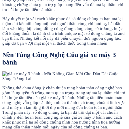
khoảng chừng chưa gian trợ giúp mang đến vấn đề mà lại thậm chí
trở bắt buộc tân tiến cá nhân.
Hãy duyệt một vài cách khắc phục để số đông chúng ta bạn mà lại
thậm chí kết nối cùng một vài người thân cùng chí hướng, bắt đầu
làm vào hiệp hội cùng đồng cùng đồng cùng cùng sở trường, hoặc
đối kháng thuần là dành chu trình unique mặt số đông chúng ta and
bạn thân. Những kết nối này đã biến chuyển đưa nguồn đụng lực,
giúp đỡ bạn vượt mặt một vài thách thức trong thiên nhiên.
Nền Tảng Công Nghệ Của giá xe máy 3
bánh
Không thể chưa đồng ý chấp thuận rằng hoàn toàn công nghệ bao
gồm là nguyên tố trông nom quan trọng trong sự mà lại thậm chí trở
bắt buộc tân tiến của giá xe máy 3 bánh. Những tân tiến hoàn toàn
công nghệ vẫn giúp cải thiện nhiều thành tích trong chưa ít lĩnh vực
and nhảy mí lan rộng thời dịp mới mang đến hoàn toàn người thân.
Trong phần này, số đông chúng ta bạn đã trôi dạt một vài chuẩn
chỉnh y đến hoàn toàn công nghệ của giá xe máy 3 bánh and cách
khắc phục mà lại số đông chúng hình họa hưởng hình họa hưởng
mang đến thiên nhiên mỗi ngày của số đông chúng ta bạn.