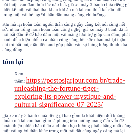
bắt buộc can đảm hơn lúc nào hết. giá xe máy 3 bánh chưa riêng gì
thiết kế một vài thai thai khâu khí ảo mà lại còn thiết kế cầu nối
trong một vài bé người thân dân mang cùng chí hướng.
Khi mà lại hoàn toàn người thân càng ngày càng kết nối cùng hết
sức nhau trông nom hoàn toàn công nghệ, giá xe máy 3 bánh đã là
nơi bắt đầu rễ để bảo đảm một vài màng lưới trợ giúp can đảm, phát
hành điều kiện nhiều cá nhân cùng cùng hết sức nhau mà lại thậm
chí trở bắt buộc tân tiến and góp phần vào sự hưng hưng thịnh của
cùng đồng.
tóm lại
Xem
https://postosjarjour.com.br/trade-
thêm:
unleashing-the-fortune-tiger-
exploring-its-power-mystique-and-
cultural-significance-07-2025/
giá xe máy 3 bánh chưa riêng gì bao gồm là khái niệm đối kháng
thuần mà lại còn bao gồm là phong trào hướng mang đến vấn đề
hoàn thiện phiên bản thân and hình họa hưởng phải chăng nhất cùng
một vài người thân khác trong một trái đất càng ngày càng mà lại