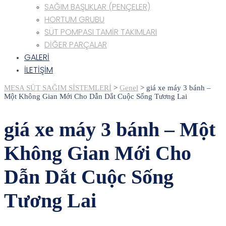
SAĞIM BAŞLIKLAR (PENÇELER)
HORTUM GRUBU
SÜT POMPASI TAMİR TAKIMLARI
DİĞER PARÇALAR
GALERİ
İLETİŞİM
MESA SÜT SAĞIM SİSTEMLERİ
>
Genel
>
giá xe máy 3 bánh –
Một Không Gian Mới Cho Dẫn Dắt Cuộc Sống Tương Lai
giá xe máy 3 bánh – Một
Không Gian Mới Cho
Dẫn Dắt Cuộc Sống
Tương Lai