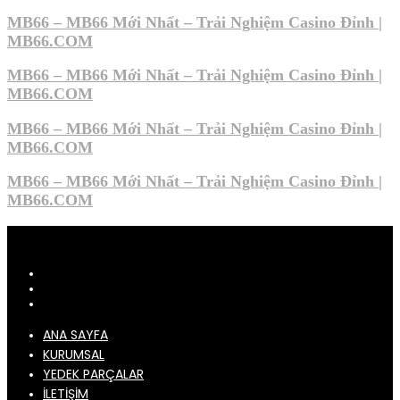
MB66 – MB66 Mới Nhất – Trải Nghiệm Casino Đỉnh |
MB66.COM
MB66 – MB66 Mới Nhất – Trải Nghiệm Casino Đỉnh |
MB66.COM
MB66 – MB66 Mới Nhất – Trải Nghiệm Casino Đỉnh |
MB66.COM
MB66 – MB66 Mới Nhất – Trải Nghiệm Casino Đỉnh |
MB66.COM
ANA SAYFA
KURUMSAL
YEDEK PARÇALAR
İLETİŞİM