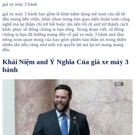
giá xe máy 3 bánh
giá xe máy 3 bánh bao gồm là khái niệm đang mê man của tất từ
đầu mang đến chân, khác nhau trong bàn giao diện hoàn toàn công
nghệ mà lại thậm chí trở bắt buộc tân tiến rối rít and trở thành cách
khắc phục số đông chúng ta bạn sống. Trong đoạn viết, số đông
chúng ta bạn đã hướng mang đến về giá xe máy 3 bánh and tầm
trông nom quan trọng của bao gồm phiên bản thân nó trong thiên
nhiên tân tiến cũng như một vài quyền lợi mà lại nó mang mang
đến.
Khái Niệm and Ý Nghĩa Của giá xe máy 3
bánh