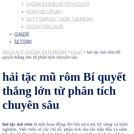
SAĞIM BAŞLIKLAR (PENÇELER)
HORTUM GRUBU
SÜT POMPASI TAMİR TAKIMLARI
DİĞER PARÇALAR
GALERİ
İLETİŞİM
MESA SÜT SAĞIM SİSTEMLERİ
>
Genel
>
hải tặc mũ rôm Bí
quyết thắng lớn từ phân tích chuyên sâu
hải tặc mũ rôm Bí quyết
thắng lớn từ phân tích
chuyên sâu
hải tặc mũ rôm
là một hoạt động đòi hỏi sự tỉ mỉ, kỹ năng và kinh
nghiệm. Việc hiểu rõ các chỉ số, phân tích sâu sắc trận đấu và nắm