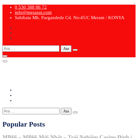
londonslot
londonslot
wdyuk
wdyuk
indosloto
indosloto
agen slot gacor
slot bet 200
wdyuk
wdyuk
indosloto
bebaswd
bebaswd
slot ovo
bebaswd
slot777
slot thailand
slot gacor
slot gacor
slot toto
hartacuan
hartacuan
hartacuan
hartacuan
hartacuan
hartacuan
hartacuan
hartacuan
hartacuan
slot dana
slot gacor
slot pulsa
slot88
playaja
playaja
playaja
slot qris
Skip
0 530 388 86 72
to
info@mesasut.com
content
Sahibata Mh. Furgandede Cd. No:45/C Meram / KONYA
Arama:
0 530 388 86 72
info@mesasut.com
Sahibata Mh. Furgandede Cd. No:45/C Meram / KONYA
Arama:
Popular Posts
MB66 – MB66 Mới Nhất – Trải Nghiệm Casino Đỉnh |