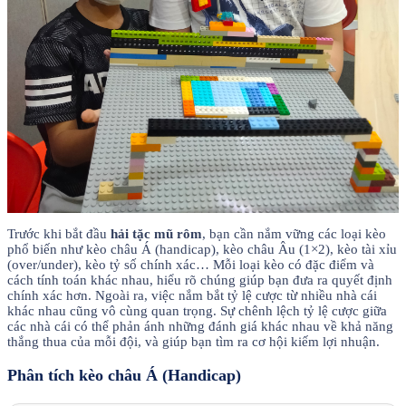
Trước khi bắt đầu
hải tặc mũ rôm
, bạn cần nắm vững các loại kèo
phổ biến như kèo châu Á (handicap), kèo châu Âu (1×2), kèo tài xỉu
(over/under), kèo tỷ số chính xác… Mỗi loại kèo có đặc điểm và
cách tính toán khác nhau, hiểu rõ chúng giúp bạn đưa ra quyết định
chính xác hơn. Ngoài ra, việc nắm bắt tỷ lệ cược từ nhiều nhà cái
khác nhau cũng vô cùng quan trọng. Sự chênh lệch tỷ lệ cược giữa
các nhà cái có thể phản ánh những đánh giá khác nhau về khả năng
thắng thua của mỗi đội, và giúp bạn tìm ra cơ hội kiếm lợi nhuận.
Phân tích kèo châu Á (Handicap)