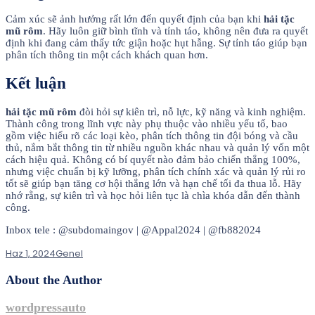
Cảm xúc sẽ ảnh hưởng rất lớn đến quyết định của bạn khi
hải tặc
mũ rôm
. Hãy luôn giữ bình tĩnh và tỉnh táo, không nên đưa ra quyết
định khi đang cảm thấy tức giận hoặc hụt hẫng. Sự tỉnh táo giúp bạn
phân tích thông tin một cách khách quan hơn.
Kết luận
hải tặc mũ rôm
đòi hỏi sự kiên trì, nỗ lực, kỹ năng và kinh nghiệm.
Thành công trong lĩnh vực này phụ thuộc vào nhiều yếu tố, bao
gồm việc hiểu rõ các loại kèo, phân tích thông tin đội bóng và cầu
thủ, nắm bắt thông tin từ nhiều nguồn khác nhau và quản lý vốn một
cách hiệu quả. Không có bí quyết nào đảm bảo chiến thắng 100%,
nhưng việc chuẩn bị kỹ lưỡng, phân tích chính xác và quản lý rủi ro
tốt sẽ giúp bạn tăng cơ hội thắng lớn và hạn chế tối đa thua lỗ. Hãy
nhớ rằng, sự kiên trì và học hỏi liên tục là chìa khóa dẫn đến thành
công.
Inbox tele : @subdomaingov | @Appal2024 | @fb882024
Haz 1, 2024
Genel
About the Author
wordpressauto