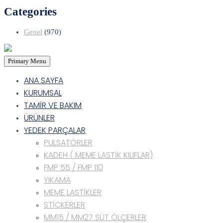
Categories
Genel
(970)
Primary Menu
ANA SAYFA
KURUMSAL
TAMİR VE BAKIM
ÜRÜNLER
YEDEK PARÇALAR
PULSATÖRLER
KADEH ( MEME LASTİK KILIFLAR)
FMP 55 / FMP 110
YIKAMA
MEME LASTİKLER
STİCKERLER
MM15 / MM27 SÜT ÖLÇERLER