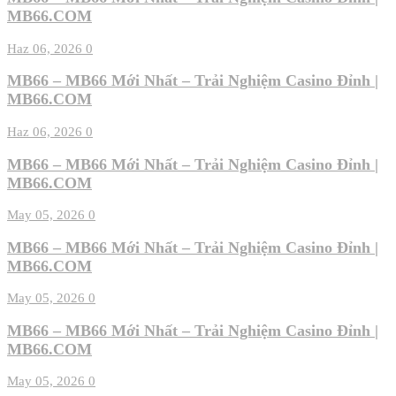
MB66.COM
Haz 06, 2026
0
MB66 – MB66 Mới Nhất – Trải Nghiệm Casino Đỉnh |
MB66.COM
Haz 06, 2026
0
MB66 – MB66 Mới Nhất – Trải Nghiệm Casino Đỉnh |
MB66.COM
May 05, 2026
0
MB66 – MB66 Mới Nhất – Trải Nghiệm Casino Đỉnh |
MB66.COM
May 05, 2026
0
MB66 – MB66 Mới Nhất – Trải Nghiệm Casino Đỉnh |
MB66.COM
May 05, 2026
0