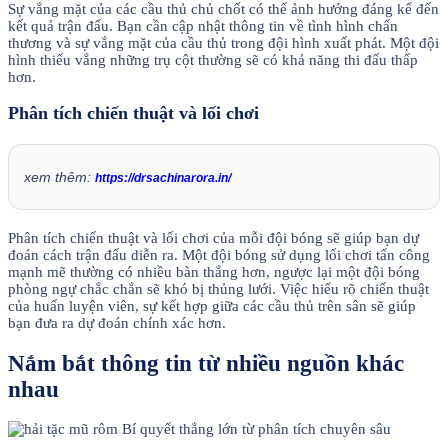
Sự vắng mặt của các cầu thủ chủ chốt có thể ảnh hưởng đáng kể đến
kết quả trận đấu. Bạn cần cập nhật thông tin về tình hình chấn
thương và sự vắng mặt của cầu thủ trong đội hình xuất phát. Một đội
hình thiếu vắng những trụ cột thường sẽ có khả năng thi đấu thấp
hơn.
Phân tích chiến thuật và lối chơi
xem thêm:
https://drsachinarora.in/
Phân tích chiến thuật và lối chơi của mỗi đội bóng sẽ giúp bạn dự
đoán cách trận đấu diễn ra. Một đội bóng sử dụng lối chơi tấn công
mạnh mẽ thường có nhiều bàn thắng hơn, ngược lại một đội bóng
phòng ngự chắc chắn sẽ khó bị thủng lưới. Việc hiểu rõ chiến thuật
của huấn luyện viên, sự kết hợp giữa các cầu thủ trên sân sẽ giúp
bạn đưa ra dự đoán chính xác hơn.
Nắm bắt thông tin từ nhiều nguồn khác
nhau