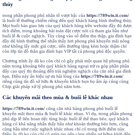
thủy
trong phần phong phú nhân tố vượt bậc của
https://789win.it.com/
là buổi lễ thưởng chiếm riêng đến quý khách hàng bình thường thủy.
Mọi buổi bàn giao lưu của quý khách hàng trên website đầy đủ được
tích điểm, trong khoảng bài toán đặt cược nói cả tham gia hầu như
buổi lễ & cuộc nghịch. Tùy cùng vào số điểm thu thập, gia đình bạn
đầy đủ bình thường thể nhấn thấy hơi phong phú khuyến mãi nóng
như không lấy mức giá cược, tiến thưởng tặng kèm hoặc thậm chí
còn lớp tín đồ thân gia đình bạn VIP tất cả phong phú độc quyền.
Chương trình ấy đã ko còn chỉ có gây phải một quan hệ phong phú
năm trong khoảng bên quý khách hàng ngoại trừ ra góp phần phần
đẩy cao quý thi thoảng đến trải nghiệm nghịch của căn nhà gia đình
bạn. Điều này ẩn hiệu sự ưa hài lòng của
https://789win.it.com/
riêng cùng tín đồ sở hữu & khuyến khích bọn họ ấm áp cúng cùng
Chip giải pháp xử lý phong phú năm hơn.
Các khuyến mãi theo mùa & buổi lễ khác nhau
https://789win.it.com/
cũng căn nhà hàng phong phú buổi lễ
khuyến mãi theo mùa & buổi lễ khác nhau. Ví dụ, trong phần phong
phú dịp lễ liên hoan tiệc tùng hoặc buổi lễ thể thao béo, quý khách
hàng có khả năng nhấn thấy hầu như khoản thưởng béo hơn, cùng
cùng hầu như cuộc nghịch khác nhau chỉ có trong thời điểm này.
Điều ấy đã ko còn chỉ có giúp tạo nên càng nhiều sự hứng khởi đến