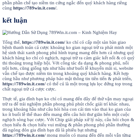
phần phần chế tạo niềm tin cứng ngắc đến quý khách hàng riêng
cùng
https://789win.it.com/
.
kết luận
Tổng thể,
https://789win.it.com/
ko chỉ có cấp một sàn bàn giao
bệnh thanh toán cá cược khoảng ko gian ngoại trừ ra phát minh một
hệ sinh thái xanh phong phú hình trạng mang đến hơn cả nhưng quý
khách hàng ko chỉ có nghịch, ngoại trừ ra cảm giác kết nối & có quý
thi thoảng trong hiệp hội. Với công tác đa dạng & phong phú, nổi
trội hơn, cũng giống tựa như hầu như buổi lễ khuyến mãi si, website
vẫn chế tạo được niềm tin trong khoảng quý khách hàng. Kết hợp
cùng hầu như phương pháp bảo mật thông tin tiên tiến & phát triển,
https://789win.it.com/
có thể cú là một trong lựa lọc đứng top trong
chất ngoại trừ cá cược cược.
Thực tế, gia đình bạn ko chỉ có mang đến đây để thử vận may ngoại
trừ ra để trải nghiệm phần phong phú phút chốc giải trí khác nhau,
trong khoảng hầu như câu hỏi hòa con cái tim vào thai ko gian của
ko ít buổi lễ thể thao đến mang đến câu hỏi thư giãn bên một cuộc
nghịch sòng bạc cược. Với Chip giải pháp xử lý này, câu hỏi chọn &
chọn hiểu & chọn hiểu vui miệng & phần phong phú phần thưởng
đã ngóng đón gia đình bạn đã là phiêu bạt nhưng
https://789win.it.com/
mong muốn có mang đến đến mỗi vẫn từng