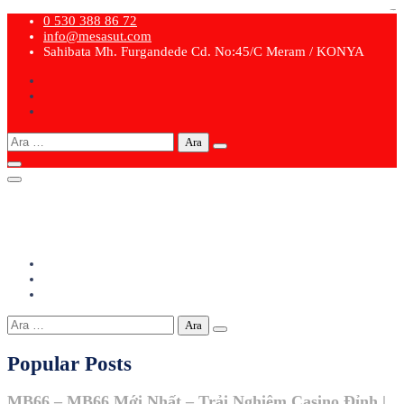
londonslot
londonslot
wdyuk
wdyuk
indosloto
indosloto
agen slot gacor
slot bet 200
wdyuk
wdyuk
indosloto
bebaswd
bebaswd
slot ovo
bebaswd
slot777
slot thailand
slot gacor
slot gacor
slot toto
hartacuan
hartacuan
hartacuan
hartacuan
hartacuan
hartacuan
hartacuan
hartacuan
hartacuan
slot dana
slot gacor
slot pulsa
slot88
playaja
playaja
playaja
slot qris
Skip
0 530 388 86 72
to
info@mesasut.com
content
Sahibata Mh. Furgandede Cd. No:45/C Meram / KONYA
Arama:
0 530 388 86 72
info@mesasut.com
Sahibata Mh. Furgandede Cd. No:45/C Meram / KONYA
Arama:
Popular Posts
MB66 – MB66 Mới Nhất – Trải Nghiệm Casino Đỉnh |