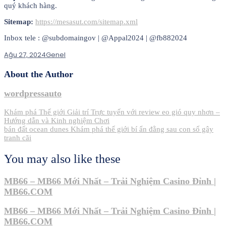
quý khách hàng.
Sitemap:
https://mesasut.com/sitemap.xml
Inbox tele : @subdomaingov | @Appal2024 | @fb882024
Ağu 27, 2024
Genel
About the Author
wordpressauto
Yazı
Khám phá Thế giới Giải trí Trực tuyến với review eo gió quy nhơn –
Hướng dẫn và Kinh nghiệm Chơi
gezinmesi
bán đất ocean dunes Khám phá thế giới bí ẩn đằng sau con số gây
tranh cãi
You may also like these
MB66 – MB66 Mới Nhất – Trải Nghiệm Casino Đỉnh |
MB66.COM
MB66 – MB66 Mới Nhất – Trải Nghiệm Casino Đỉnh |
MB66.COM