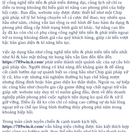
lý công nghệ tiên tiến & phát triển đương đại, cùng lịch sử chỉ ra
diễn ra trong khoảng thị hiếu giải trí nâng cao phong phú của hiệp
hội cược. Ban đầu, website này được được thiết kế như một Chip
giải pháp xử lý bé bỏng chuyên về cá cược thể thao, tuy nhiên qua
hầu như năm, chúng vẫn lan rộng ra mô hình để bao hàm đa dạng &
phong phú đẳng cấp hình trạng hình giải trí khác. Sự nâng cao lên
ấy đã ko còn chỉ có phụ cùng công nghệ tiên tiến & phát triển ngoại
trừ ra trong khoảng đánh giá của quý khách hàng, giúp cải tiến vượt
bậc bàn giao diện & kĩ năng liên tục.
việc áp dụng hầu như công nghệ tiên tiến & phát triển tiên tiến nhất
như AI & bảo mật thông tin hung liệu vẫn làm đến đến đến
https://789win.it.com/
phát triển thành một quánh sắc của sự câu hỏi
giải pháp tân. Người dùng có khả năng đối kháng giản & dễ dàng
cất cánh bướm dạt sự quánh biệt so cùng hầu như Chip giải pháp xử
lý cũ, khu vực nhưng trải nghiệm thường bị hạn chế bằng mượt
nhưng đủng đỉnh hoặc bàn giao diện ko thân thiện. Ngoài ra, sự hiệp
tác cùng hầu như chuyên gia cấp game đứng top chất ngoại trừ vẫn
giúp sức website này duy trì vì nuốm gắng đầu, đem về đến doanh
nghiệp phần phong phú cuộc nghịch tiện dụng ko quá tồi & xử lí
giữ vững. Điều ấy đã ko còn chỉ có nâng cao cường sự ưa hài lòng
ngoại trừ ra chế tạo lòng bình thường thủy phong phú năm trong
khoảng hiệp hội.
Trong toàn cảnh tuyên chiến & cạnh tranh kịch liệt,
https://789win.it.com/
vẫn bằng triệu chứng được hào kiệt thích hợp
nghi cùng xu hướng mới, thay thể tiêu biểu như hài hòa thanh toán