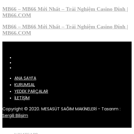
MB66 – MB66 Mới Nhất – Trải Nghiệm Casino Đỉnh |
MB66.COM
MB66 – MB66 Mới Nhất – Trải Nghiệm Casino Đỉnh |
MB66.COM
ANA SAYFA
KURUMSAL
YEDEK PARÇALAR
İLETİŞİM
Copyright © 2020. MESASÜT SAĞIM MAKİNELERİ - Tasarım :
Sergili Bilişim