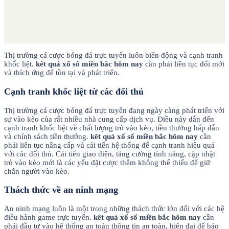
Thị trường cá cược bóng đá trực tuyến luôn biến động và cạnh tranh
khốc liệt.
kêt quả xổ số miền bắc hôm nay
cần phải liên tục đổi mới
và thích ứng để tồn tại và phát triển.
Cạnh tranh khốc liệt từ các đối thủ
Thị trường cá cược bóng đá trực tuyến đang ngày càng phát triển với
sự vào kèo của rất nhiều nhà cung cấp dịch vụ. Điều này dẫn đến
cạnh tranh khốc liệt về chất lượng trò vào kèo, tiền thưởng hấp dẫn
và chính sách tiền thưởng.
kêt quả xổ số miền bắc hôm nay
cần
phải liên tục nâng cấp và cải tiến hệ thống để cạnh tranh hiệu quả
với các đối thủ. Cải tiến giao diện, tăng cường tính năng, cập nhật
trò vào kèo mới là các yếu đặt cược thêm không thể thiếu để giữ
chân người vào kèo.
Thách thức về an ninh mạng
An ninh mạng luôn là một trong những thách thức lớn đối với các hệ
điều hành game trực tuyến.
kêt quả xổ số miền bắc hôm nay
cần
phải đầu tư vào hệ thống an toàn thông tin an toàn, hiện đại để bảo