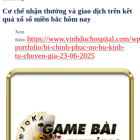
Cơ chế nhận thưởng và giao dịch trên kêt
quả xổ số miền bắc hôm nay
Xem
https://www.vinhduchospital.com/wp
thêm:
portfolio/bi-chinh-phuc-no-hu-kinh-
tu-chuyen-gia-23-06-2025