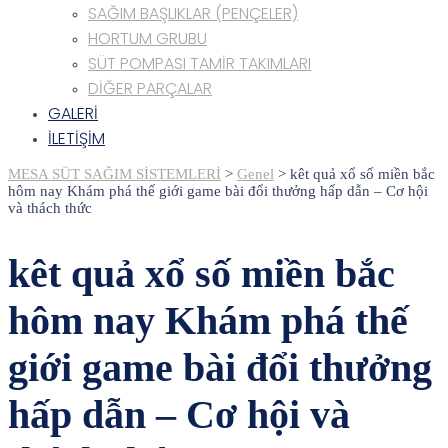
SAĞIM BAŞLIKLAR (PENÇELER)
HORTUM GRUBU
SÜT POMPASI TAMİR TAKIMLARI
DİĞER PARÇALAR
GALERİ
İLETİŞİM
MESA SÜT SAĞIM SİSTEMLERİ
>
Genel
>
kêt quả xổ số miền bắc
hôm nay Khám phá thế giới game bài đổi thưởng hấp dẫn – Cơ hội
và thách thức
kêt quả xổ số miền bắc
hôm nay Khám phá thế
giới game bài đổi thưởng
hấp dẫn – Cơ hội và