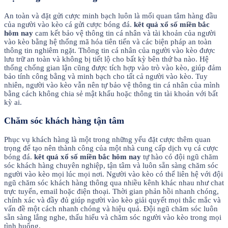
An toàn và đặt gửi cược minh bạch luôn là mối quan tâm hàng đầu
của người vào kèo cá gửi cược bóng đá.
kêt quả xổ số miền bắc
hôm nay
cam kết bảo vệ thông tin cá nhân và tài khoản của người
vào kèo bằng hệ thống mã hóa tiên tiến và các biện pháp an toàn
thông tin nghiêm ngặt. Thông tin cá nhân của người vào kèo được
lưu trữ an toàn và không bị tiết lộ cho bất kỳ bên thứ ba nào. Hệ
thống chống gian lận cũng được tích hợp vào trò vào kèo, giúp đảm
bảo tính công bằng và minh bạch cho tất cả người vào kèo. Tuy
nhiên, người vào kèo vẫn nên tự bảo vệ thông tin cá nhân của mình
bằng cách không chia sẻ mật khẩu hoặc thông tin tài khoản với bất
kỳ ai.
Chăm sóc khách hàng tận tâm
Phục vụ khách hàng là một trong những yếu đặt cược thêm quan
trọng để tạo nên thành công của một nhà cung cấp dịch vụ cá cược
bóng đá.
kêt quả xổ số miền bắc hôm nay
tự hào có đội ngũ chăm
sóc khách hàng chuyên nghiệp, tận tâm và luôn sẵn sàng chăm sóc
người vào kèo mọi lúc mọi nơi. Người vào kèo có thể liên hệ với đội
ngũ chăm sóc khách hàng thông qua nhiều kênh khác nhau như chat
trực tuyến, email hoặc điện thoại. Thời gian phản hồi nhanh chóng,
chính xác và đầy đủ giúp người vào kèo giải quyết mọi thắc mắc và
vấn đề một cách nhanh chóng và hiệu quả. Đội ngũ chăm sóc luôn
sẵn sàng lắng nghe, thấu hiểu và chăm sóc người vào kèo trong mọi
tình huống.