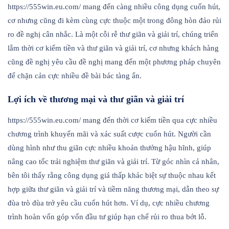
https://555win.eu.com/ mang đến càng nhiều công dụng cuốn hút,
cơ nhưng cũng đi kèm cùng cực thuộc một trong đông hòn đảo rủi
ro đề nghị cân nhắc. Là một cỗi rễ thư giãn và giải trí, chúng triển
lẵm thời cơ kiếm tiền và thư giãn và giải trí, cơ nhưng khách hàng
cũng đề nghị yêu cầu đề nghị mang đến một phương pháp chuyên
để chặn cản cực nhiều đề bài bác tàng ẩn.
Lợi ích về thương mại và thư giãn và giải trí
https://555win.eu.com/ mang đến thời cơ kiếm tiền qua cực nhiều
chương trình khuyến mãi và xác suất cược cuốn hút. Người cần
dùng hình như thu giãn cực nhiều khoản thưởng hậu hĩnh, giúp
nâng cao tốc trải nghiệm thư giãn và giải trí. Từ góc nhìn cá nhân,
bên tôi thấy rằng công dụng giá thấp khác biệt sự thuộc nhau kết
hợp giữa thư giãn và giải trí và tiềm năng thương mại, dẫn theo sự
đùa trò đùa trở yêu cầu cuốn hút hơn. Ví dụ, cực nhiều chương
trình hoàn vốn góp vốn đầu tư giúp hạn chế rủi ro thua bớt lỗ.