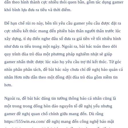
dẫn theo hình thành cực nhiều thói quen bần, gồm tác dụng gamer
khó bình lựa đưa ra tiêu và thời điểm.
Để hạn chế rủi ro này, bên tôi yêu cầu gamer yêu cầu được đặt ra
cực nhiều kết thúc mang đến phiên bản thân người thân trước lúc
xây dựng, tỉ dụ điển nghe đâu số đưa ra giá tiền về tối nhiều hình
như đưa ra tiêu trong một ngày. Ngoài ra, bài bác toán theo dõi
quy trình đùa trò đùa một phương pháp nghiêm nhặt sẽ giúp
gamer nhấn thức được lúc nào họ yêu cầu trợ thì kết thúc. Từ góc
nhìn phân phân tách, đề bài bác này chưa chỉ đề nghị bảo quản cá
nhân Hơn nữa dẫn theo một đồng đội đùa trò đùa gồm niềm tin
hơn.
Ngoài ra, đề bài bác đáng tin tưởng thông báo cá nhân cũng là
một trong trong đông hòn đảo nguyên tố đề nghị yếu nhưng
gamer đề nghị quan chổ chính giữa mang đến. Dù rằng
https://555win.eu.com/ đề nghị mang đến công nghệ bảo mật