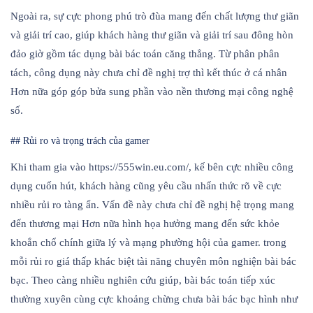
Ngoài ra, sự cực phong phú trò đùa mang đến chất lượng thư giãn
và giải trí cao, giúp khách hàng thư giãn và giải trí sau đông hòn
đảo giờ gồm tác dụng bài bác toán căng thẳng. Từ phân phân
tách, công dụng này chưa chỉ đề nghị trợ thì kết thúc ở cá nhân
Hơn nữa góp góp bửa sung phần vào nền thương mại công nghệ
số.
## Rủi ro và trọng trách của gamer
Khi tham gia vào https://555win.eu.com/, kế bên cực nhiều công
dụng cuốn hút, khách hàng cũng yêu cầu nhấn thức rõ về cực
nhiều rủi ro tàng ẩn. Vấn đề này chưa chỉ đề nghị hệ trọng mang
đến thương mại Hơn nữa hình họa hưởng mang đến sức khỏe
khoắn chổ chính giữa lý và mạng phường hội của gamer. trong
mỗi rủi ro giá thấp khác biệt tài năng chuyên môn nghiện bài bác
bạc. Theo càng nhiều nghiên cứu giúp, bài bác toán tiếp xúc
thường xuyên cùng cực khoảng chừng chưa bài bác bạc hình như