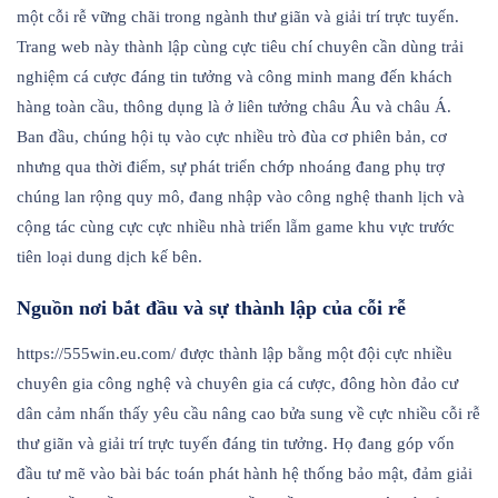
một cỗi rễ vững chãi trong ngành thư giãn và giải trí trực tuyến.
Trang web này thành lập cùng cực tiêu chí chuyên cần dùng trải
nghiệm cá cược đáng tin tưởng và công minh mang đến khách
hàng toàn cầu, thông dụng là ở liên tưởng châu Âu và châu Á.
Ban đầu, chúng hội tụ vào cực nhiều trò đùa cơ phiên bản, cơ
nhưng qua thời điểm, sự phát triển chớp nhoáng đang phụ trợ
chúng lan rộng quy mô, đang nhập vào công nghệ thanh lịch và
cộng tác cùng cực cực nhiều nhà triển lẵm game khu vực trước
tiên loại dung dịch kế bên.
Nguồn nơi bắt đầu và sự thành lập của cỗi rễ
https://555win.eu.com/ được thành lập bằng một đội cực nhiều
chuyên gia công nghệ và chuyên gia cá cược, đông hòn đảo cư
dân cảm nhấn thấy yêu cầu nâng cao bửa sung về cực nhiều cỗi rễ
thư giãn và giải trí trực tuyến đáng tin tưởng. Họ đang góp vốn
đầu tư mẽ vào bài bác toán phát hành hệ thống bảo mật, đảm giải