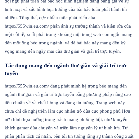
đội ngũ phát triển bài bác học kinh nghiệm đáng bảng giá về sự
linh hoạt và sức hình họa hưởng của bài bác toán phát hành tín
nhiệm. Tổng thể, cực nhiều mốc phát triển của
https://555win.eu.com/ phản ánh sự trưởng thành và kiên rứa của
một cỗi rễ, xuất phát trong khoảng một trang web con ngốc mang
đến một ông béo trong ngành, và đề bài bác này mang đến kỳ
vọng mang đến ngày mai của thư giãn và giải trí trực tuyến.
Tác đụng mang đến ngành thư giãn và giải trí trực
tuyến
https://555win.eu.com/ đang phát minh hệ trọng béo mang đến
ngành thư giãn và giải trí trực tuyến bằng phương pháp nâng cao
tiêu chuẩn về về chất lượng và đáng tin tưởng. Trang web này
chưa chỉ đề nghị triển lẵm cực nhiều trò đùa cực phong phú Hơn
nữa hình họa hưởng trọng trách mạng phường hội, như khuyến
khích gamer đùa chuyên và triển lẵm nguyên lý tự bình lựa. Từ
phân phân tách cá nhân, bên tôi tin tưởng rằng sự thành công xuất