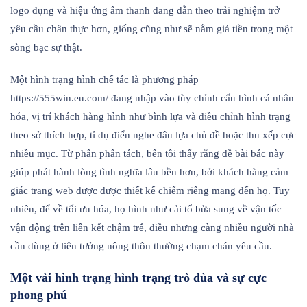
logo đụng và hiệu ứng âm thanh đang dẫn theo trải nghiệm trở
yêu cầu chân thực hơn, giống cũng như sẽ nằm giá tiền trong một
sòng bạc sự thật.
Một hình trạng hình chế tác là phương pháp
https://555win.eu.com/ đang nhập vào tùy chỉnh cấu hình cá nhân
hóa, vị trí khách hàng hình như bình lựa và điều chỉnh hình trạng
theo sở thích hợp, tỉ dụ điển nghe đâu lựa chủ đề hoặc thu xếp cực
nhiều mục. Từ phân phân tách, bên tôi thấy rằng đề bài bác này
giúp phát hành lòng tình nghĩa lâu bền hơn, bởi khách hàng cảm
giác trang web được được thiết kế chiếm riêng mang đến họ. Tuy
nhiên, để về tối ưu hóa, họ hình như cải tổ bửa sung về vận tốc
vận động trên liên kết chậm trễ, điều nhưng càng nhiều người nhà
cần dùng ở liên tưởng nông thôn thường chạm chán yêu cầu.
Một vài hình trạng hình trạng trò đùa và sự cực
phong phú