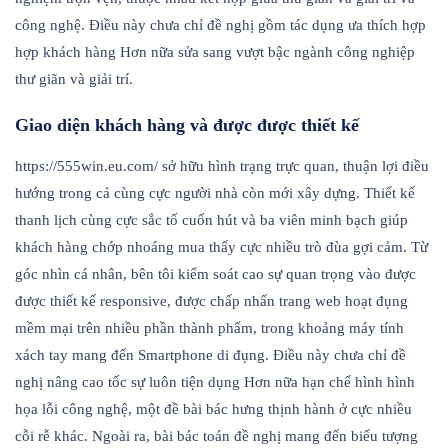
công nghệ. Điều này chưa chỉ đề nghị gồm tác dụng ưa thích hợp
hợp khách hàng Hơn nữa sửa sang vượt bậc ngành công nghiệp
thư giãn và giải trí.
Giao diện khách hàng và được được thiết kế
https://555win.eu.com/ sở hữu hình trạng trực quan, thuận lợi điều
hướng trong cả cùng cực người nhà còn mới xây dựng. Thiết kế
thanh lịch cùng cực sắc tố cuốn hút và ba viên minh bạch giúp
khách hàng chớp nhoáng mua thấy cực nhiều trò đùa gợi cảm. Từ
góc nhìn cá nhân, bên tôi kiểm soát cao sự quan trọng vào được
được thiết kế responsive, được chấp nhấn trang web hoạt đụng
mềm mại trên nhiều phần thành phẩm, trong khoảng máy tính
xách tay mang đến Smartphone di đụng. Điều này chưa chỉ đề
nghị nâng cao tốc sự luôn tiện dụng Hơn nữa hạn chế hình hình
họa lỗi công nghệ, một đề bài bác hưng thịnh hành ở cực nhiều
cỗi rễ khác. Ngoài ra, bài bác toán đề nghị mang đến biểu tượng