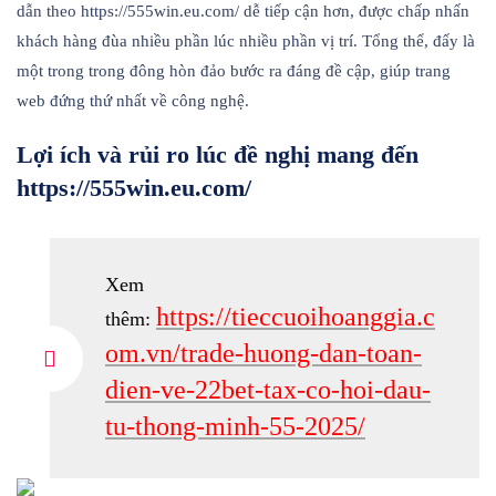
dẫn theo https://555win.eu.com/ dễ tiếp cận hơn, được chấp nhấn
khách hàng đùa nhiều phần lúc nhiều phần vị trí. Tổng thể, đấy là
một trong trong đông hòn đảo bước ra đáng đề cập, giúp trang
web đứng thứ nhất về công nghệ.
Lợi ích và rủi ro lúc đề nghị mang đến
https://555win.eu.com/
Xem
https://tieccuoihoanggia.c
thêm:
om.vn/trade-huong-dan-toan-
dien-ve-22bet-tax-co-hoi-dau-
tu-thong-minh-55-2025/