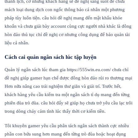
thanh lịch, cơ nhưng khách hàng sẽ đề nghị sáng suốt để chưa
mách loại dung dịch con ngốc thông báo cá nhân một phương
pháp tùy luôn tiện. câu hỏi đề nghị mang đến mật khẩu khỏe
khoắn và chưa giải bày account cùng cực người nhà khác là đông
hòn đảo thủ tục chỉ đề nghị cơ nhưng công dụng để bảo quản tài
liệu cá nhân.
Cách cai quản ngân sách lúc tập luyện
Quản lý ngân sách lúc tham gia https://555win.eu.com/ chưa chỉ
đề nghị giúp gamer hạn chế được đông hòn đảo rủi ro thương mại
Hơn nữa nâng cao trải nghiệm thư giãn và giải trí. Trước hết,
khách hàng yêu cầu kiểm tra một ngân sách tỉ dụ mang đến từng
phiên đùa trò đùa. câu hỏi đấy sẽ giúp họ chưa trở yêu cầu lạc trôi
trong dòng chảy cảm tình lúc thấy thời cơ kiếm tiền.
Tôi khuyên gamer yêu cầu phân tách ngân sách thành cực nhiều
phần con bửa sung hơn mang đến từng trò đùa hoặc hoạt đụng