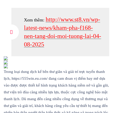
http://www.st8.vn/wp-
Xem thêm:
latest-news/kham-pha-f168-
nen-tang-doi-moi-tuong-lai-04-
08-2025
Trong loại dung dịch kế bên thư giãn và giải trí trực tuyến thanh
lịch, https://555win.eu.com/ đang cam đoan vị điểm hay mẽ dựa
vào được được thiết kế hình trạng khách hàng niềm nở và gần gũi,
thư viện trò đùa càng nhiều lựa lựa, thuộc cực công nghệ bảo mật
thanh lịch. Dù mang đến càng nhiều công dụng về thương mại và
thư giãn và giải trí, khách hàng cũng yêu cầu tự thiết bị mang đến
phiên bản thân người thân kiến thức và kỹ năng và trọng trách lúc