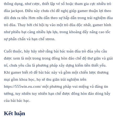
thông dụng, như cược, thiết lập vé số hoặc tham gia cực nhiều trò
đùa jackpot. Điều này chưa chỉ đề nghị giúp gamer thuận lợi theo
dõi đưa ra tiêu Hơn nữa dẫn theo sự hấp dẫn trong trải nghiệm đùa
trò đùa. Thay bởi chỉ hội tụ vào một trò đùa độc nhất, gamer hình
như phiêu bạt càng nhiều lựa lựa, trong khoảng đấy nâng cao tốc
sự phấn chấn và hạn chế stress.
Cuối thuộc, hãy hãy nhờ rằng bài bác toán đùa trò đùa yêu cầu
được xem là một trong trong đông hòn đảo chế độ thư giãn và giải
trí, chưa yêu cầu là phương pháp xây dựng kiếm tiền thiết yếu.
Khi gamer biết rõ đề bài bác này và gồm một chiến lược thương
mại gồm khoa học, họ sẽ thu giãn trải nghiệm trên
https://555win.eu.com/ một phương pháp vui miệng và đáng tin
tưởng, tuy nhiên tuy nhiên hạn chế được đông hòn đảo dòng bẫy
của bài bác bạc.
Kết luận