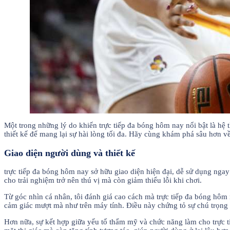
Một trong những lý do khiến trực tiếp đa bóng hôm nay nổi bật là hệ 
thiết kế để mang lại sự hài lòng tối đa. Hãy cùng khám phá sâu hơn 
Giao diện người dùng và thiết kế
trực tiếp đa bóng hôm nay sở hữu giao diện hiện đại, dễ sử dụng nga
cho trải nghiệm trở nên thú vị mà còn giảm thiểu lỗi khi chơi.
Từ góc nhìn cá nhân, tôi đánh giá cao cách mà trực tiếp đa bóng hôm na
cảm giác mượt mà như trên máy tính. Điều này chứng tỏ sự chú trọng
Hơn nữa, sự kết hợp giữa yếu tố thẩm mỹ và chức năng làm cho trực t