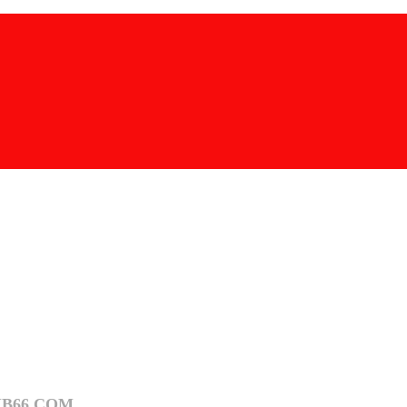
 MB66.COM