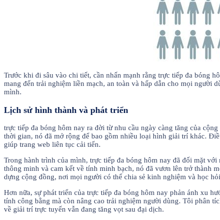
Trước khi đi sâu vào chi tiết, cần nhấn mạnh rằng trực tiếp đa bóng h
mang đến trải nghiệm liền mạch, an toàn và hấp dẫn cho mọi người d
mình.
Lịch sử hình thành và phát triển
trực tiếp đa bóng hôm nay ra đời từ nhu cầu ngày càng tăng của cộng
thời gian, nó đã mở rộng để bao gồm nhiều loại hình giải trí khác. Đ
giúp trang web liên tục cải tiến.
Trong hành trình của mình, trực tiếp đa bóng hôm nay đã đối mặt với 
thông minh và cam kết về tính minh bạch, nó đã vươn lên trở thành mộ
dựng cộng đồng, nơi mọi người có thể chia sẻ kinh nghiệm và học hỏi
Hơn nữa, sự phát triển của trực tiếp đa bóng hôm nay phản ánh xu hư
tính công bằng mà còn nâng cao trải nghiệm người dùng. Tôi phân tích 
về giải trí trực tuyến vẫn đang tăng vọt sau đại dịch.