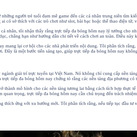
 những người trẻ tuổi đam mê game đến các cá nhân trung niên tìm kiế
có sở thích với các trò chơi như slot, bài bạc hoặc thể thao điện tử, v
cá nhân, tôi nhận thấy rằng trực tiếp đa bóng hôm nay lý tưởng cho nhữ
 dục, chẳng hạn như hướng dẫn chi tiết về cách chơi an toàn. Điều này
 mang lại cơ hội cho các nhà phát triển nội dung. Tôi phân tích rằng, 
i. Đây là một bước tiến sáng tạo, giúp trực tiếp đa bóng hôm nay không 
y ngành giải trí trực tuyến tại Việt Nam. Nó không chỉ cung cấp nền tả
a trực tiếp đa bóng hôm nay chứng tỏ rằng các nền tảng địa phương có t
rở thành mô hình cho các nền tảng tương lai bằng cách tích hợp thực tế
ầm quan trọng, trực tiếp đa bóng hôm nay cần chú trọng đến trách nhiệm
 thích ứng với xu hướng mới. Tôi phân tích rằng, nếu tiếp tục đầu tư 