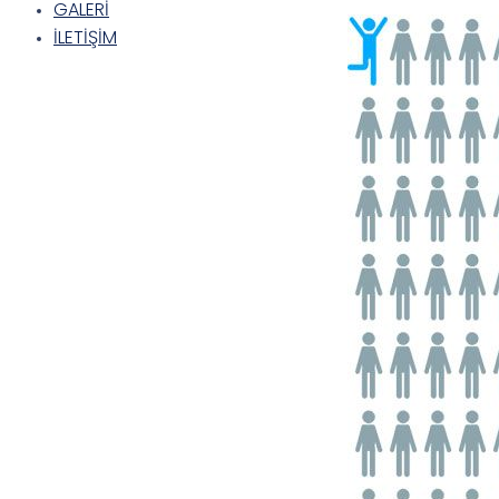
GALERİ
İLETİŞİM