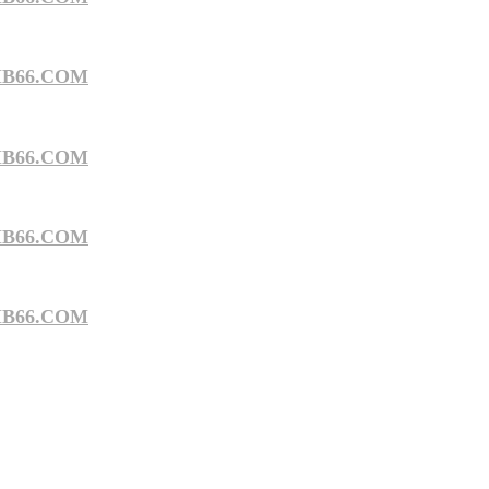
 MB66.COM
 MB66.COM
 MB66.COM
 MB66.COM