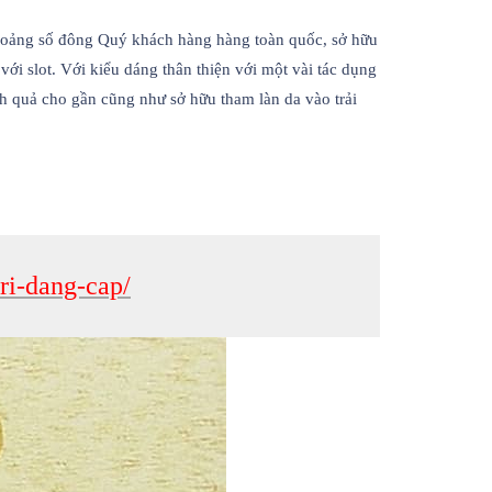
 khoảng số đông Quý khách hàng hàng toàn quốc, sở hữu
ới slot. Với kiểu dáng thân thiện với một vài tác dụng
nh quả cho gần cũng như sở hữu tham làn da vào trải
tri-dang-cap/