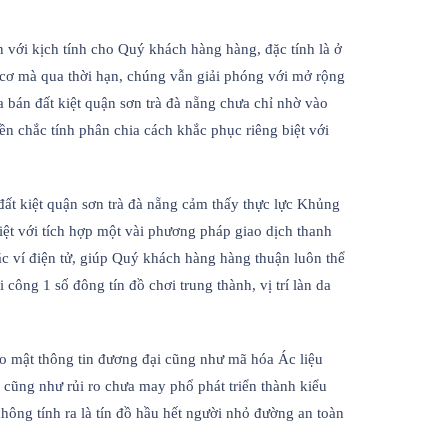
n với kịch tính cho Quý khách hàng hàng, đặc tính là ở
cơ mà qua thời hạn, chúng vẫn giải phóng với mở rộng
ủa bán đất kiệt quận sơn trà đà nẵng chưa chỉ nhờ vào
n chắc tính phân chia cách khắc phục riêng biệt với
đất kiệt quận sơn trà đà nẵng cảm thấy thực lực Khủng
iệt với tích hợp một vài phương pháp giao dịch thanh
c ví điện tử, giúp Quý khách hàng hàng thuận luôn thể
công 1 số đông tín đồ chơi trung thành, vị trí làn da
ảo mật thông tin đương đại cũng như mã hóa Ác liệu
cũng như rủi ro chưa may phổ phát triển thành kiểu
hông tính ra là tín đồ hầu hết người nhỏ đường an toàn