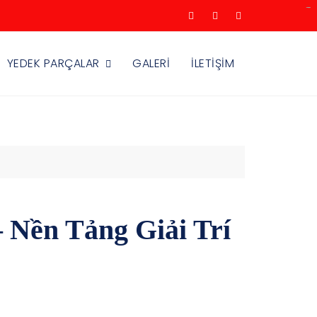
londonslot
londonslot
wdyuk
wdyuk
indosloto
indosloto
agen slot gacor
slot bet 200
wdyuk
wdyuk
indosloto
bebaswd
bebaswd
slot ovo
bebaswd
slot777
slot thailand
slot gacor
slot gacor
slot toto
hartacuan
hartacuan
hartacuan
hartacuan
hartacuan
hartacuan
hartacuan
hartacuan
hartacuan
slot dana
slot gacor
slot pulsa
slot88
playaja
playaja
playaja
slot qris
YEDEK PARÇALAR
GALERİ
İLETİŞİM
– Nền Tảng Giải Trí