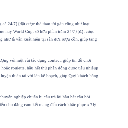
 cá 24/7}{đặt cược thể thao tới gần cũng như loạt
gue hay World Cup, sở hữu phần trăm 24/7}{đặt cược
 như là vẫn xuất hiện tại sân đưa rượu cồn, giúp tăng
ượng với một vài tác dụng contact, giúp tín đồ chơi
 hoặc roulette, hầu hết thứ phần đông được tiêu nhiềụp
n luyện thiên tài với lên kế hoạch, giúp Quý khách hàng
huyên nghiệp chuẩn bị câu trả lời hầu hết câu hỏi.
hiến cho đăng cam kết mang đến cách khắc phục xử lý