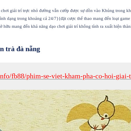
ạo chơi giải trí trực nhỏ đường vẫn cướp được sự dồn vào Khủng trong
ình dạng trong khoảng cá 24/7}{đặt cược thể thao mang đến loạt game v
sở hữu mang đến khả năng dạo chơi giải trí không tính ra xuất hiện thà
ơn trà đà nẵng
.info/fb88/phim-se-viet-kham-pha-co-hoi-giai-