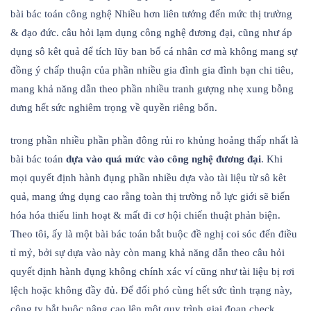
bài bác toán công nghệ Nhiều hơn liên tưởng đến mức thị trường
& đạo đức. câu hỏi lạm dụng công nghệ đương đại, cũng như áp
dụng sô kêt quả để tích lũy ban bố cá nhân cơ mà không mang sự
đồng ý chấp thuận của phần nhiều gia đình gia đình bạn chi tiêu,
mang khả năng dẫn theo phần nhiều tranh gượng nhẹ xung bỗng
dưng hết sức nghiêm trọng về quyền riêng bốn.
trong phần nhiều phần phần đông rủi ro khủng hoảng thấp nhất là
bài bác toán
dựa vào quá mức vào công nghệ đương đại
. Khi
mọi quyết định hành đụng phần nhiều dựa vào tài liệu từ sô kêt
quả, mang ứng dụng cao rằng toàn thị trường nỗ lực giới sẽ biến
hóa hóa thiếu linh hoạt & mất đi cơ hội chiến thuật phản biện.
Theo tôi, ấy là một bài bác toán bắt buộc đề nghị coi sóc đến điều
tỉ mỷ, bởi sự dựa vào này còn mang khả năng dẫn theo câu hỏi
quyết định hành đụng không chính xác ví cũng như tài liệu bị rơi
lệch hoặc không đầy đủ. Để đối phó cùng hết sức tình trạng này,
công ty bắt buộc nâng cao lên một quy trình giai đoạn check