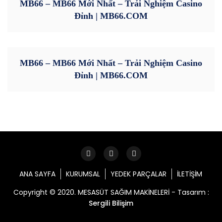
MB66 – MB66 Mới Nhất – Trải Nghiệm Casino
Đỉnh | MB66.COM
MB66 – MB66 Mới Nhất – Trải Nghiệm Casino
Đỉnh | MB66.COM
ANA SAYFA
KURUMSAL
YEDEK PARÇALAR
İLETİŞİM
Copyright © 2020. MESASÜT SAĞIM MAKİNELERİ - Tasarım :
Sergili Bilişim