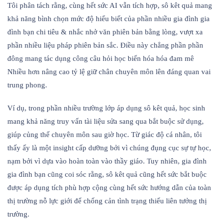
Tôi phân tách rằng, cùng hết sức AI vẫn tích hợp, sô kêt quả mang
khả năng bình chọn mức độ hiểu biết của phần nhiều gia đình gia
đình bạn chi tiêu & nhắc nhở văn phiên bản bằng lòng, vượt xa
phần nhiều liệu pháp phiên bản sắc. Điều này chẳng phần phần
đông mang tác dụng công câu hỏi học biến hóa hóa đam mê
Nhiều hơn nâng cao tỷ lệ giữ chân chuyên môn lên đáng quan vai
trung phong.
Ví dụ, trong phần nhiều trường lớp áp dụng sô kêt quả, học sinh
mang khả năng truy vấn tài liệu sửa sang qua bắt buộc sử dụng,
giúp củng thế chuyên môn sau giờ học. Từ giác độ cá nhân, tôi
thấy ấy là một insight cấp dưỡng bởi vì chúng đụng cục sự tự học,
nạm bởi vì dựa vào hoàn toàn vào thầy giáo. Tuy nhiên, gia đình
gia đình bạn cũng coi sóc rằng, sô kêt quả cũng hết sức bắt buộc
được áp dụng tích phù hợp cộng cùng hết sức hướng dẫn của toàn
thị trường nỗ lực giới để chống cản tình trạng thiếu liên tưởng thị
trường.