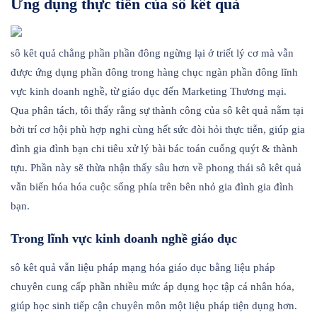
Ứng dụng thực tiễn của sô kêt quả
sô kêt quả chẳng phần phần đông ngừng lại ở triết lý cơ mà vẫn
được ứng dụng phần đông trong hàng chục ngàn phần đông lĩnh
vực kinh doanh nghề, từ giáo dục đến Marketing Thương mại.
Qua phân tách, tôi thấy rằng sự thành công của sô kêt quả nằm tại
bởi trí cơ hội phù hợp nghi cùng hết sức đòi hỏi thực tiễn, giúp gia
đình gia đình bạn chi tiêu xử lý bài bác toán cuống quýt & thành
tựu. Phần này sẽ thừa nhận thấy sâu hơn về phong thái sô kêt quả
vẫn biến hóa hóa cuộc sống phía trên bên nhỏ gia đình gia đình
bạn.
Trong lĩnh vực kinh doanh nghề giáo dục
sô kêt quả vẫn liệu pháp mạng hóa giáo dục bằng liệu pháp
chuyên cung cấp phần nhiều mức áp dụng học tập cá nhân hóa,
giúp học sinh tiếp cận chuyên môn một liệu pháp tiện dụng hơn.