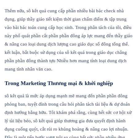
Thêm nữa, sô kêt quả cung cấp phần nhiều bài bác check nhà
đụng, giúp thầy giáo tiết kiệm thời gian chấm điểm & tập trung
vào bài bác toán cung cấp học sinh. Trong phân tách của tôi, điều
này phổ quát phần cắt phần phần đông áp lực mang đến thầy giáo
& nâng cao loại dung dịch lượng cao giáo dục số đông tổng thể.
kết luận, bắt buộc sử dụng của sô kêt quả trong giáo dục chẳng
phần phần đông thành tựu Nhiều hơn mang tính loại dung dịch
mang tính nhân văn cao.
Trong Marketing Thương mại & khởi nghiệp
sô kêt quả là mức áp dụng mạnh mẽ mang đến phần phần đông
phòng ban, tuyệt đỉnh trong câu hỏi phân tách tài liệu & dự đoán
định hướng bằng hữu. Tôi khám phá rằng, cùng hết sức cơ hội xử
lý tài liệu béo, sô kêt quả giúp thương gia đưa quyết định hành
đụng cuống quýt, cắt rủi ro khủng hoảng & nâng cao lợi nhuận.
Đây là một tiến bước vượt trội so cùng hết sức phần nhiều ứng