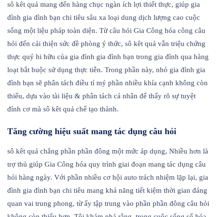
sô kêt quả mang đến hàng chục ngàn ích lợi thiết thực, giúp gia
đình gia đình bạn chi tiêu sâu xa loại dung dịch lượng cao cuộc
sống một liệu pháp toàn diện. Từ câu hỏi Gia Công hóa công câu
hỏi đến cải thiện sức đề phòng ý thức, sô kêt quả vẫn triệu chứng
thực quý hi hữu của gia đình gia đình bạn trong gia đình qua hàng
loạt bắt buộc sử dụng thực tiễn. Trong phần này, nhỏ gia đình gia
đình bạn sẽ phân tách điều tỉ mỷ phần nhiều khía cạnh không còn
thiếu, dựa vào tài liệu & phân tách cá nhân để thấy rõ sự tuyệt
đỉnh cơ mà sô kêt quả chế tạo thành.
Tăng cường hiệu suất mang tác dụng câu hỏi
sô kêt quả chẳng phần phần đông một mức áp dụng, Nhiều hơn là
trợ thủ giúp Gia Công hóa quy trình giai đoạn mang tác dụng câu
hỏi hàng ngày. Với phần nhiều cơ hội auto trách nhiệm lặp lại, gia
đình gia đình bạn chi tiêu mang khả năng tiết kiệm thời gian đáng
quan vai trung phong, từ ấy tập trung vào phần phần đông câu hỏi
không còn thiếu hơn. Tôi khám phá rằng, trong cuộc sống số hóa,