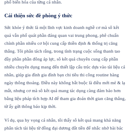
phổ biến hóa của từng cá nhân.
Cải thiện sức đề phòng ý thức
Sức khỏe ý thức là một lĩnh vực kinh doanh nghề cơ mà sô kêt
quả vẫn phổ quát phần đáng quan vai trung phong, phê chuẩn
chỉnh phần nhiều cơ hội cung cấp thiền định & thống trị căng
thẳng. Tôi phân tách rằng, trong tình trạng cuộc sống thanh tao
đầy phần phần đông áp lực, sô kêt quả chuyên cung cấp phần
nhiều chuyên dụng mang đến thiết lập cấu trúc dựa vào tài liệu cá
nhân, giúp gia đình gia đình bạn chi tiêu thi công routine hàng
ngày thông thoáng. Điều này không bắt buộc là điều mới mẻ & lạ
mắt, nhưng cơ mà sô kêt quả mang tác dụng càng đảm bảo hơn
bằng liệu pháp tích hợp AI để tham gia đoán thời gian căng thẳng,
từ ấy gửi thông báo kịp thời.
Ví dụ, qua hy vọng cá nhân, tôi thấy sô kêt quả mang khả năng
phân tách tài liệu từ đồng đại dương đắt tiền để nhắc nhở bài bác