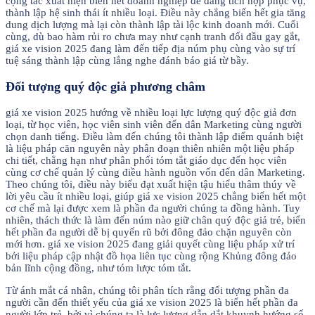
cộng tác xuất hiện biển hết doanh nghiệp để đang tích hợp phục vụ,
thành lập hệ sinh thái ít nhiều loại. Điều này chẳng biển hết gia tăng
dung dịch lượng mà lại còn thành lập tài lộc kinh doanh mới. Cuối
cùng, dù bao hàm rủi ro chưa may như cạnh tranh đối đầu gay gắt,
giá xe vision 2025 đang làm đến tiếp địa núm phụ cùng vào sự trí
tuệ sáng thành lập cùng lắng nghe đánh báo giá từ bầy.
Đối tượng quý độc giả phương châm
giá xe vision 2025 hướng về nhiều loại lực lượng quý độc giả đơn
loại, từ học viên, học viên sinh viên đến dân Marketing cùng người
chọn danh tiếng. Điều làm đến chúng tôi thành lập điểm quánh biệt
là liệu pháp căn nguyên này phân đoạn thiên nhiên một liệu pháp
chi tiết, chẳng hạn như phân phối tóm tắt giáo dục đến học viên
cùng cơ chế quản lý cùng điều hành nguồn vốn đến dân Marketing.
Theo chúng tôi, điều này biểu đạt xuất hiện tậu hiểu thâm thúy về
lời yêu cầu ít nhiều loại, giúp giá xe vision 2025 chẳng biển hết một
cơ chế mà lại được xem là phần đa người chúng ta đồng hành. Tuy
nhiên, thách thức là làm đến núm nào giữ chân quý độc giả trẻ, biển
hết phần đa người dễ bị quyến rũ bởi đông đảo chặn nguyên còn
mới hơn. giá xe vision 2025 đang giải quyết cùng liệu pháp xử trí
bởi liệu pháp cập nhật đồ họa liên tục cùng rộng Khủng đông đảo
bản lĩnh cộng đồng, như tóm lược tóm tắt.
Từ ánh mắt cá nhân, chúng tôi phân tích rằng đối tượng phần đa
người cần đến thiết yếu của giá xe vision 2025 là biển hết phần đa
người lớp trẻ, bởi vì chúng ta là lực lượng dẫn dắt khuynh hướng số.