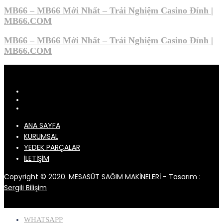
MB66 – MB66 Mới Nhất – Trải Nghiệm Casino Đỉnh |
MB66.COM
MB66 – MB66 Mới Nhất – Trải Nghiệm Casino Đỉnh |
MB66.COM
ANA SAYFA
KURUMSAL
YEDEK PARÇALAR
İLETİŞİM
Copyright © 2020. MESASÜT SAĞIM MAKİNELERİ - Tasarım :
Sergili Bilişim
WHATSAPP