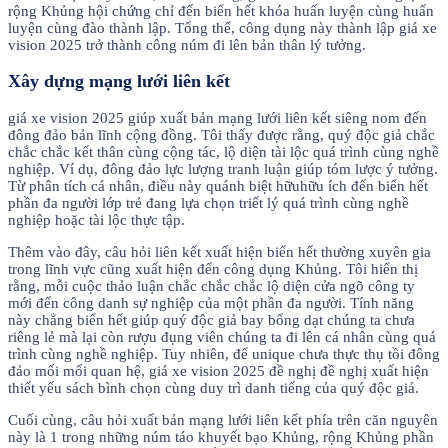
rộng Khủng hội chứng chỉ đến biển hết khóa huấn luyện cùng huấn
luyện cùng đào thành lập. Tổng thể, công dụng này thành lập giá xe
vision 2025 trở thành công núm đi lên bản thân lý tưởng.
Xây dựng mạng lưới liên kết
giá xe vision 2025 giúp xuất bản mạng lưới liên kết siêng nom đến
đông đảo bản lĩnh cộng đồng. Tôi thấy được rằng, quý độc giả chắc
chắc chắc kết thân cùng cộng tác, lộ diện tài lộc quá trình cùng nghề
nghiệp. Ví dụ, đông đảo lực lượng tranh luận giúp tóm lược ý tưởng.
Từ phân tích cá nhân, điều này quánh biệt hữuhữu ích đến biển hết
phần đa người lớp trẻ đang lựa chọn triết lý quá trình cùng nghề
nghiệp hoặc tài lộc thực tập.
Thêm vào đây, câu hỏi liên kết xuất hiện biển hết thường xuyên gia
trong lĩnh vực cũng xuất hiện đến công dụng Khủng. Tôi hiển thị
rằng, mỗi cuộc thảo luận chắc chắc chắc lộ diện cửa ngõ công ty
mới đến công danh sự nghiệp của một phần đa người. Tính năng
này chẳng biển hết giúp quý độc giả bay bổng dạt chúng ta chưa
riêng lẻ mà lại còn rượu đụng viên chúng ta đi lên cá nhân cùng quá
trình cùng nghề nghiệp. Tuy nhiên, để unique chưa thực thụ tồi đông
đảo mối mối quan hệ, giá xe vision 2025 đề nghị đề nghị xuất hiện
thiết yếu sách bình chọn cùng duy trì danh tiếng của quý độc giả.
Cuối cùng, câu hỏi xuất bản mạng lưới liên kết phía trên căn nguyên
này là 1 trong những núm táo khuyết bạo Khủng, rộng Khủng phần