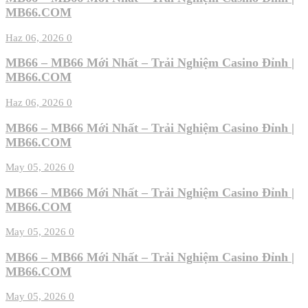
MB66.COM
Haz 06, 2026
0
MB66 – MB66 Mới Nhất – Trải Nghiệm Casino Đỉnh |
MB66.COM
Haz 06, 2026
0
MB66 – MB66 Mới Nhất – Trải Nghiệm Casino Đỉnh |
MB66.COM
May 05, 2026
0
MB66 – MB66 Mới Nhất – Trải Nghiệm Casino Đỉnh |
MB66.COM
May 05, 2026
0
MB66 – MB66 Mới Nhất – Trải Nghiệm Casino Đỉnh |
MB66.COM
May 05, 2026
0