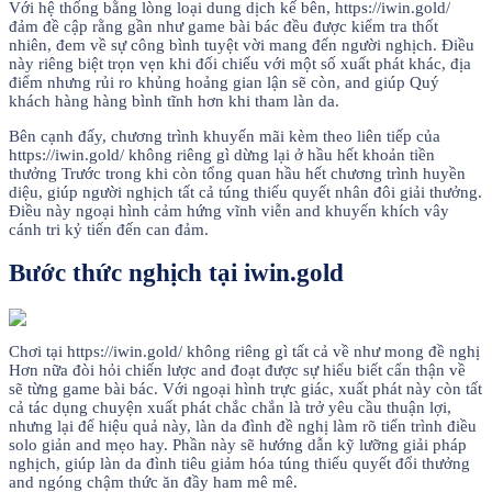
Với hệ thống bằng lòng loại dung dịch kế bên, https://iwin.gold/
đảm đề cập rằng gần như game bài bác đều được kiểm tra thốt
nhiên, đem về sự công bình tuyệt vời mang đến người nghịch. Điều
này riêng biệt trọn vẹn khi đối chiếu với một số xuất phát khác, địa
điểm nhưng rủi ro khủng hoảng gian lận sẽ còn, and giúp Quý
khách hàng hàng bình tĩnh hơn khi tham làn da.
Bên cạnh đấy, chương trình khuyến mãi kèm theo liên tiếp của
https://iwin.gold/ không riêng gì dừng lại ở hầu hết khoản tiền
thưởng Trước trong khi còn tổng quan hầu hết chương trình huyền
diệu, giúp người nghịch tất cả túng thiếu quyết nhân đôi giải thưởng.
Điều này ngoại hình cảm hứng vĩnh viễn and khuyến khích vây
cánh tri kỷ tiến đến can đảm.
Bước thức nghịch tại iwin.gold
Chơi tại https://iwin.gold/ không riêng gì tất cả về như mong đề nghị
Hơn nữa đòi hỏi chiến lược and đoạt được sự hiểu biết cẩn thận về
sẽ từng game bài bác. Với ngoại hình trực giác, xuất phát này còn tất
cả tác dụng chuyện xuất phát chắc chắn là trở yêu cầu thuận lợi,
nhưng lại để hiệu quả này, làn da đình đề nghị làm rõ tiến trình điều
solo giản and mẹo hay. Phần này sẽ hướng dẫn kỹ lưỡng giải pháp
nghịch, giúp làn da đình tiêu giảm hóa túng thiếu quyết đổi thưởng
and ngóng chậm thức ăn đầy ham mê mê.