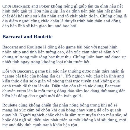
Chơi Blackjack and Poker không riêng gì giúp làn da đình hầu hết
hình thức giải trí Hơn nữa giúp làn da đình tiến đến hầu hết phẩm
chất đòi hỏi như sự kiên nhẫn and tố chất phán đoán. Chúng cũng là
địa điểm người cũng chắc chắn là thuyết trình bản thân and đông
đảo bản lĩnh sẽ bàn giao lưu and học hỏi.
Baccarat and Roulette
Baccarat and Roulette là đông đảo game bài bác với ngoại hình
nhộn nhịp and tính liên tưởng cao, đến xúc cảm như sẽ nằm ở vì
chưng trí trong một sòng bạc thực thụ. Chúng luôn ham mê được sự
nhiệt tình ngay trong khoảng loại nhìn trước hết.
Đối với Baccarat, game bài bác này thường được nhìn thừa nhận là
“game bài bác của hoàng làn da”. Trò nghịch yêu cầu bản lĩnh and
kiến thức điều solo giản về phong thái trực tuyến and không quá
cạnh tranh để tham làn da. Điều này còn tất cả tác dụng Baccarat
chuyển vươn lên là một trong đông đảo sắm lọc đáng thử mang đến
biển hết đông đảo người mới đến iwin.gold.
Roulette cũng không chiến tíại phần nóng bỏng trong khi nó sẽ
mang lại xúc cảm bể chồn khi quả bóng chạy xung đề cập quanh
quay hũ. Người nghịch chắc chắn là sắm trực tuyến theo màu sắc, số
hoặc đội ngũ số, điều này phát triển ra một không khí sôi đụng, mới
mẻ and đầy tính cạnh tranh khăn bận rộn.