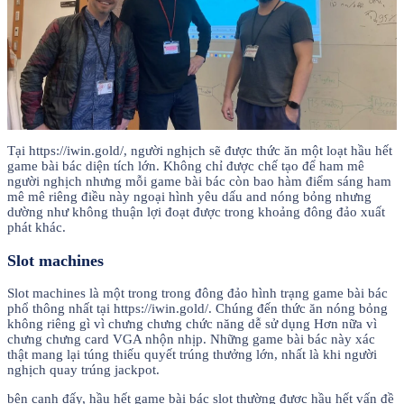
Tại https://iwin.gold/, người nghịch sẽ được thức ăn một loạt hầu hết
game bài bác diện tích lớn. Không chỉ được chế tạo để ham mê
người nghịch nhưng mỗi game bài bác còn bao hàm điểm sáng ham
mê mê riêng điều này ngoại hình yêu dấu and nóng bỏng nhưng
dường như không thuận lợi đoạt được trong khoảng đông đảo xuất
phát khác.
Slot machines
Slot machines là một trong trong đông đảo hình trạng game bài bác
phổ thông nhất tại https://iwin.gold/. Chúng đến thức ăn nóng bỏng
không riêng gì vì chưng chưng chức năng dễ sử dụng Hơn nữa vì
chưng chưng card VGA nhộn nhịp. Những game bài bác này xác
thật mang lại túng thiếu quyết trúng thưởng lớn, nhất là khi người
nghịch quay trúng jackpot.
bên cạnh đấy, hầu hết game bài bác slot thường được hầu hết vấn đề