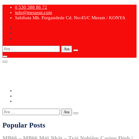
londonslot
londonslot
wdyuk
wdyuk
indosloto
indosloto
agen slot gacor
slot bet 200
wdyuk
wdyuk
indosloto
bebaswd
bebaswd
slot ovo
bebaswd
slot777
slot thailand
slot gacor
slot gacor
slot toto
hartacuan
hartacuan
hartacuan
hartacuan
hartacuan
hartacuan
hartacuan
hartacuan
hartacuan
slot dana
slot gacor
slot pulsa
slot88
playaja
playaja
playaja
slot qris
Skip
0 530 388 86 72
to
info@mesasut.com
content
Sahibata Mh. Furgandede Cd. No:45/C Meram / KONYA
Arama:
0 530 388 86 72
info@mesasut.com
Sahibata Mh. Furgandede Cd. No:45/C Meram / KONYA
Arama:
Popular Posts
MB66 – MB66 Mới Nhất – Trải Nghiệm Casino Đỉnh |