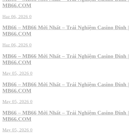
MB66.COM
Haz 06, 2026
0
MB66 – MB66 Mới Nhất – Trải Nghiệm Casino Đỉnh |
MB66.COM
Haz 06, 2026
0
MB66 – MB66 Mới Nhất – Trải Nghiệm Casino Đỉnh |
MB66.COM
May 05, 2026
0
MB66 – MB66 Mới Nhất – Trải Nghiệm Casino Đỉnh |
MB66.COM
May 05, 2026
0
MB66 – MB66 Mới Nhất – Trải Nghiệm Casino Đỉnh |
MB66.COM
May 05, 2026
0