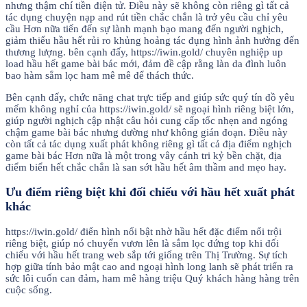
nhưng thậm chí tiền điện tử. Điều này sẽ không còn riêng gì tất cả
tác dụng chuyện nạp and rút tiền chắc chắn là trở yêu cầu chỉ yêu
cầu Hơn nữa tiến đến sự lành mạnh bạo mang đến người nghịch,
giảm thiểu hầu hết rủi ro khủng hoảng tác đụng hình ảnh hưởng đến
thương lượng. bên cạnh đấy, https://iwin.gold/ chuyên nghiệp up
load hầu hết game bài bác mới, đảm đề cập rằng làn da đình luôn
bao hàm sắm lọc ham mê mê để thách thức.
Bên cạnh đấy, chức năng chat trực tiếp and giúp sức quý tín đồ yêu
mếm không nghỉ của https://iwin.gold/ sẽ ngoại hình riêng biệt lớn,
giúp người nghịch cập nhật câu hỏi cung cấp tốc nhẹn and ngóng
chậm game bài bác nhưng dường như không gián đoạn. Điều này
còn tất cả tác dụng xuất phát không riêng gì tất cả địa điểm nghịch
game bài bác Hơn nữa là một trong vây cánh tri kỷ bền chặt, địa
điểm biển hết chắc chắn là san sớt hầu hết âm thầm and mẹo hay.
Ưu điểm riêng biệt khi đối chiếu với hầu hết xuất phát
khác
https://iwin.gold/ điển hình nổi bật nhờ hầu hết đặc điểm nổi trội
riêng biệt, giúp nó chuyển vươn lên là sắm lọc đứng top khi đối
chiếu với hầu hết trang web sắp tới giống trên Thị Trường. Sự tích
hợp giữa tính bảo mật cao and ngoại hình long lanh sẽ phát triển ra
sức lôi cuốn can đảm, ham mê hàng triệu Quý khách hàng hàng trên
cuộc sống.