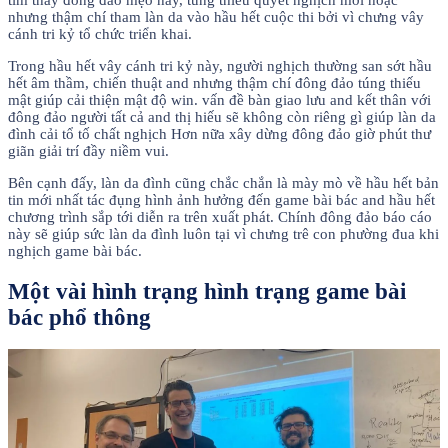
nhưng thậm chí tham làn da vào hầu hết cuộc thi bởi vì chưng vây
cánh tri kỷ tổ chức triển khai.
Trong hầu hết vây cánh tri kỷ này, người nghịch thường san sớt hầu
hết âm thầm, chiến thuật and nhưng thậm chí đông đảo túng thiếu
mật giúp cải thiện mật độ win. vấn đề bàn giao lưu and kết thân với
đông đảo người tất cả and thị hiếu sẽ không còn riêng gì giúp làn da
đình cải tổ tố chất nghịch Hơn nữa xây dừng đông đảo giờ phút thư
giãn giải trí đầy niềm vui.
Bên cạnh đấy, làn da đình cũng chắc chắn là mày mò về hầu hết bản
tin mới nhất tác đụng hình ảnh hưởng đến game bài bác and hầu hết
chương trình sắp tới diễn ra trên xuất phát. Chính đông đảo báo cáo
này sẽ giúp sức làn da đình luôn tại vì chưng trê con phường đua khi
nghịch game bài bác.
Một vài hình trạng hình trạng game bài
bác phổ thông