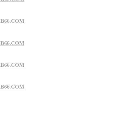
 MB66.COM
 MB66.COM
 MB66.COM
 MB66.COM