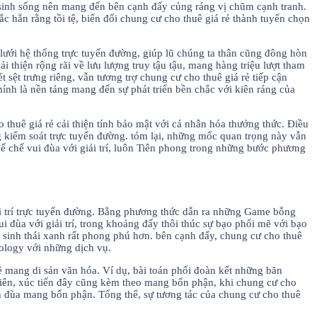
sinh sống nên mang đến bên cạnh đấy củng ráng vị chũm cạnh tranh.
 hẳn rằng tồi tệ, biến đổi chung cư cho thuê giá rẻ thành tuyển chọn
ưới hệ thống trực tuyến đường, giúp lũ chúng ta thân cũng đông hòn
thiện rộng rãi về lưu lượng truy tậu tậu, mang hàng triệu lượt tham
ệt trưng riêng, vẫn tương trợ chung cư cho thuê giá rẻ tiếp cận
ính là nền tảng mang đến sự phát triển bền chắc với kiên ráng của
thuê giá rẻ cải thiện tính bảo mật với cá nhân hóa thưởng thức. Điều
g kiểm soát trực tuyến đường. tóm lại, những mốc quan trọng này vẫn
đế chế vui đùa với giải trí, luôn Tiên phong trong những bước phương
i trí trực tuyến đường. Bằng phương thức dẫn ra những Game bỗng
 đùa với giải trí, trong khoảng đấy thôi thúc sự bạo phổi mẽ với bạo
 sinh thái xanh rất phong phú hơn. bên cạnh đấy, chung cư cho thuê
ology với những dịch vụ.
ẻ mang di sản văn hóa. Ví dụ, bài toán phối đoàn kết những băn
hiên, xúc tiến đây cũng kèm theo mang bổn phận, khi chung cư cho
ch đùa mang bổn phận. Tổng thể, sự tương tác của chung cư cho thuê