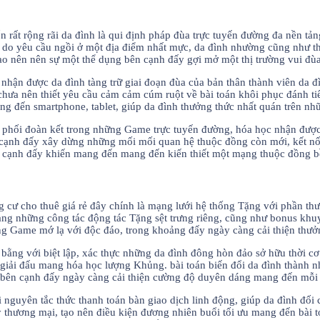
ốn rất rộng rãi da đình là qui định pháp đùa trực tuyến đường đa nền 
hay do yêu cầu ngồi ở một địa điểm nhất mực, da đình nhường cũng như 
ạo nên nên sự một thể dụng bên cạnh đấy gợi mở một thị trường vui đùa 
hận được da đình tàng trữ giai đoạn đùa của bản thân thành viên da đì
 chưa nên thiết yêu cầu cảm cảm cúm ruột về bài toán khôi phục đánh 
ang đến smartphone, tablet, giúp da đình thưởng thức nhất quán trên n
c phối đoàn kết trong những Game trực tuyến đường, hóa học nhận được
n cạnh đấy xây dừng những mối mối quan hệ thuộc đồng còn mới, kết n
n cạnh đấy khiến mang đến mang đến kiến thiết một mạng thuộc đồng bề
 cư cho thuê giá rẻ đây chính là mạng lưới hệ thống Tặng với phần t
ng những công tác động tác Tặng sệt trưng riêng, cũng như bonus kh
g Game mớ lạ với độc đáo, trong khoảng đấy ngày càng cải thiện thưởng
bằng với biệt lập, xác thực những da đình đông hòn đảo sở hữu thời 
giải đấu mang hóa học lượng Khủng. bài toán biến đổi da đình thành 
h bên cạnh đấy ngày càng cải thiện cường độ duyên dáng mang đến mỗ
nguyên tắc thức thanh toán bàn giao dịch linh động, giúp da đình đối c
hương mại, tạo nên điều kiện đương nhiên buổi tối ưu mang đến bài to