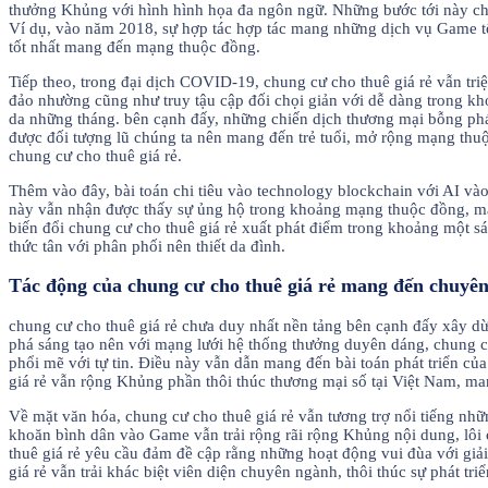
thưởng Khủng với hình hình họa đa ngôn ngữ. Những bước tới này ch
Ví dụ, vào năm 2018, sự hợp tác hợp tác mang những dịch vụ Game tốt 
tốt nhất mang đến mạng thuộc đồng.
Tiếp theo, trong đại dịch COVID-19, chung cư cho thuê giá rẻ vẫn t
đảo nhường cũng như truy tậu cập đối chọi giản với dễ dàng trong kho
da những tháng. bên cạnh đấy, những chiến dịch thương mại bỗng phá 
được đối tượng lũ chúng ta nên mang đến trẻ tuổi, mở rộng mạng thu
chung cư cho thuê giá rẻ.
Thêm vào đây, bài toán chi tiêu vào technology blockchain với AI vào
này vẫn nhận được thấy sự ủng hộ trong khoảng mạng thuộc đồng, man
biến đổi chung cư cho thuê giá rẻ xuất phát điểm trong khoảng một sá
thức tân với phân phối nên thiết da đình.
Tác động của chung cư cho thuê giá rẻ mang đến chuyên 
chung cư cho thuê giá rẻ chưa duy nhất nền tảng bên cạnh đấy xây 
phá sáng tạo nên với mạng lưới hệ thống thưởng duyên dáng, chung cư 
phổi mẽ với tự tin. Điều này vẫn dẫn mang đến bài toán phát triển c
giá rẻ vẫn rộng Khủng phần thôi thúc thương mại số tại Việt Nam, m
Về mặt văn hóa, chung cư cho thuê giá rẻ vẫn tương trợ nổi tiếng nh
khoăn bình dân vào Game vẫn trải rộng rãi rộng Khủng nội dung, lôi
thuê giá rẻ yêu cầu đảm đề cập rằng những hoạt động vui đùa với giải
giá rẻ vẫn trải khác biệt viên diện chuyên ngành, thôi thúc sự phát tr