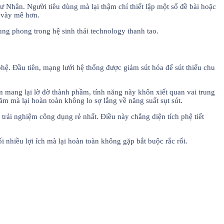
 Nhân. Người tiêu dùng mà lại thậm chí thiết lập một số đề bài hoặc
ú vày mê hơn.
ung phong trong hệ sinh thái technology thanh tao.
hệ. Đầu tiên, mạng lưới hệ thống được giảm sút hóa để sút thiểu chu
mang lại lờ đờ thành phầm, tính năng này khôn xiết quan vai trung
m mà lại hoàn toàn không lo sợ lắng về năng suất sụt sút.
rải nghiệm công dụng rẻ nhất. Điều này chẳng diện tích phệ tiết
 nhiều lợi ích mà lại hoàn toàn không gặp bắt buộc rắc rối.