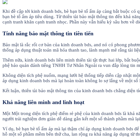
Khi đề cập tới kinh doanh bds, bè bạn bè tổ ấm áp càng bắt buộc có q
bạn bè tổ ấm áp tiêu dùng. Từ thiên tài bảo mật thông tin đến khả nă
cạnh tranh khăn cạnh tranh nhọc. Phần này vẫn hiếu kỳ sâu hơn về diệ
Tính năng bảo mật thông tin tiên tiến
Bảo mật là rắc rối cơ bản của kinh doanh bds, and nó có phong phươn
thống áp dụng thuật toán mã hóa thanh tao, lành mạnh mẽ rằng tài li
Thêm nữa, kinh doanh bds liên minh thiên tài tật thực hai lớp, bắt bu
phệ bảo quản đánh tiếng TNHH Tư Nhân Ngoài ra vun đắp lòng tin mang 
Không diện tích phệ nuốm, mạng lưới hệ thống tiếp diễn cập nhật một s
áp dụng kinh doanh bds mà lại hoàn toàn không lo sợ lắng về một số lỗ
Kết luận, thiên tài bảo mật thông tin của kinh doanh bds chẳng diện
Khả năng liên minh and linh hoạt
Một Một trong diện tích phệ điểm rẻ phệ của kinh doanh bds là khả nă
người trải nghiệm đơn giản dễ dàng gắn kết một số thành phầm mà lại
Ví dụ, bè bạn bè tổ ấm áp mà lại thậm chí áp dụng kinh doanh bds để
hỗ một số phầm mềm bên thứ cha, lan rộng ra khả năng áp dụng từ th