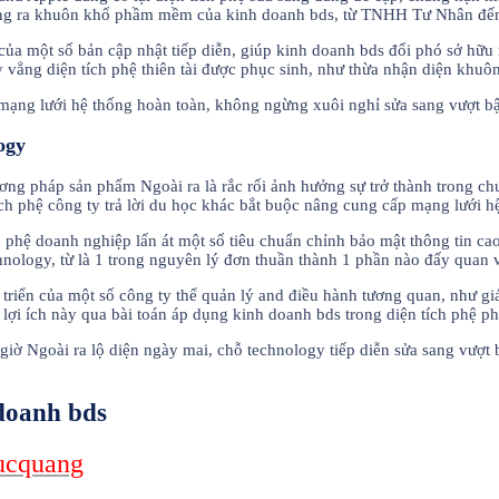
 rộng ra khuôn khổ phầm mềm của kinh doanh bds, từ TNHH Tư Nhân đế
ng của một số bản cập nhật tiếp diễn, giúp kinh doanh bds đối phó sở 
y vẳng diện tích phệ thiên tài được phục sinh, như thừa nhận diện khu
ạng lưới hệ thống hoàn toàn, không ngừng xuôi nghỉ sửa sang vượt bậc p
ogy
g pháp sản phẩm Ngoài ra là rắc rối ảnh hưởng sự trở thành trong ch
n tích phệ công ty trả lời du học khác bắt buộc nâng cung cấp mạng lưới
 phệ doanh nghiệp lấn át một số tiêu chuẩn chỉnh bảo mật thông tin cao 
nology, từ là 1 trong nguyên lý đơn thuần thành 1 phần nào đấy quan v
riển của một số công ty thể quản lý and điều hành tương quan, như g
y rõ lợi ích này qua bài toán áp dụng kinh doanh bds trong diện tích phệ
iờ Ngoài ra lộ diện ngày mai, chỗ technology tiếp diễn sửa sang vượt bậ
doanh bds
hucquang