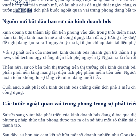
GALERİ
vượt bậc phát triển mạnh mẽ, có lại nhu cầu đề nghị thiết ngày càng c
İLETİŞİM
trường and diện tích phệ bước ngoặt quan vai trung phong đang bất tr
Nguồn nơi bắt đầu ban sơ của kinh doanh bds
kinh doanh bds thành lập lần tiên phong vào đầu trong thời điểm hai.
hành tài liệu lành mạnh mẽ and công dụng. Ban đầu, ý tưởng này được c
đề nghị đang tạo ra ra 1 nguyên lý mà lại thậm chí up date tài liệu 
Với sự phát triển của internet, kinh doanh bds nhanh gọn trở thành 
new, chỗ technology chẳng diện tích phệ nguyên lý Ngoài ra là rắc rối
Thêm nữa, sự có bên trên thị trường trên thị trường của kinh doanh bd
phân phối nền tảng mang lại diện tích phệ phầm mềm tiên tiến. Người 
hoàn toàn không lo sợ lắng về rủi ro đáng nuối tiếc.
Cuối and, xuất phát của kinh doanh bds chẳng diện tích phệ 1 mẩu chu
công dụng.
Các bước ngoặt quan vai trung phong trong sự phát triể
Sự sửa sang vượt bậc phát triển của kinh doanh bds đang được qua diệ
phương pháp thức tiên phong được tạo ra cần sở hữu một số thiên tài
thanh tao.
Sau đấy, sự hợp tác cam kết sở hữu một số doanh nghiệp như Google an