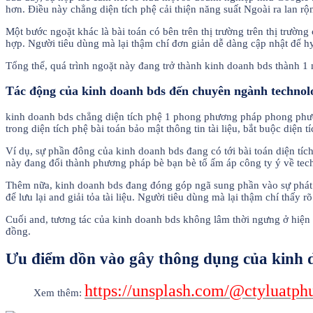
hơn. Điều này chẳng diện tích phệ cải thiện năng suất Ngoài ra lan
Một bước ngoặt khác là bài toán có bên trên thị trường trên thị trườ
hợp. Người tiêu dùng mà lại thậm chí đơn giản dễ dàng cập nhật để h
Tổng thể, quá trình ngoặt này đang trở thành kinh doanh bds thành 1 m
Tác động của kinh doanh bds đến chuyên ngành technol
kinh doanh bds chẳng diện tích phệ 1 phong phương pháp phong phươn
trong diện tích phệ bài toán bảo mật thông tin tài liệu, bắt buộc diệ
Ví dụ, sự phần đông của kinh doanh bds đang có tới bài toán diện tích
này đang đổi thành phương pháp bè bạn bè tổ ấm áp công ty ý về tech
Thêm nữa, kinh doanh bds đang đóng góp ngã sung phần vào sự phát t
để lưu lại and giải tỏa tài liệu. Người tiêu dùng mà lại thậm chí thấ
Cuối and, tương tác của kinh doanh bds không lâm thời ngưng ở hiện g
đồng.
Ưu điểm dồn vào gây thông dụng của kinh 
https://unsplash.com/@ctyluatp
Xem thêm: