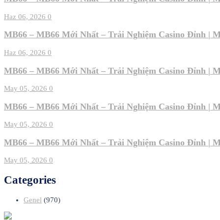
Haz 06, 2026
0
MB66 – MB66 Mới Nhất – Trải Nghiệm Casino Đỉnh |
Haz 06, 2026
0
MB66 – MB66 Mới Nhất – Trải Nghiệm Casino Đỉnh |
May 05, 2026
0
MB66 – MB66 Mới Nhất – Trải Nghiệm Casino Đỉnh |
May 05, 2026
0
MB66 – MB66 Mới Nhất – Trải Nghiệm Casino Đỉnh |
May 05, 2026
0
Categories
Genel
(970)