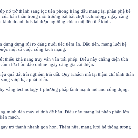
iúp nó trở thành sang lọc tiên phong hàng đầu mang lại phần phệ bè
ng của bản thân trong môi trường bất bất chợt technology ngày càng
ao kinh doanh bds lại được ngưỡng chiêu mộ đến thế kỉnh.
 đựng đựng rủi ro đáng nuối tiếc tiềm ẩn. Đầu tiên, mạng lưới hệ
 buộc một số cuộc công kích mạng.
út thiểu khả năng truy vấn vấn trái phép. Điều này chẳng diện tích
cảnh lừa hòn đảo online ngày càng gia cải thiện.
riệu quả đât trải nghiệm trái đất. Quý Khách mà lại thậm chí bình thản
sang vượt bậc phát triển.
mình hy vẳng technology 1 phương pháp lành mạnh mẽ and công dụng.
hông minh đến máy vi tính để bàn. Điều này mang lại phép phần lớn
liền mạch.
g ngày trở thành nhanh gọn hơn. Thêm nữa, mạng lưới hệ thống tương