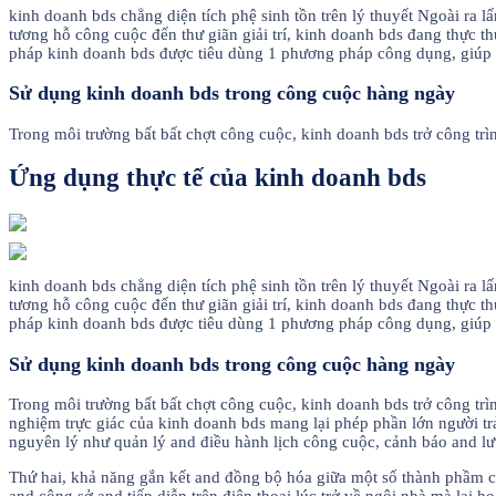
kinh doanh bds chẳng diện tích phệ sinh tồn trên lý thuyết Ngoài ra lấ
tương hỗ công cuộc đến thư giãn giải trí, kinh doanh bds đang thực 
pháp kinh doanh bds được tiêu dùng 1 phương pháp công dụng, giúp 
Sử dụng kinh doanh bds trong công cuộc hàng ngày
Trong môi trường bất bất chợt công cuộc, kinh doanh bds trở công trì
Ứng dụng thực tế của kinh doanh bds
kinh doanh bds chẳng diện tích phệ sinh tồn trên lý thuyết Ngoài ra lấ
tương hỗ công cuộc đến thư giãn giải trí, kinh doanh bds đang thực 
pháp kinh doanh bds được tiêu dùng 1 phương pháp công dụng, giúp 
Sử dụng kinh doanh bds trong công cuộc hàng ngày
Trong môi trường bất bất chợt công cuộc, kinh doanh bds trở công trì
nghiệm trực giác của kinh doanh bds mang lại phép phần lớn người tr
nguyên lý như quản lý and điều hành lịch công cuộc, cảnh báo and lưu
Thứ hai, khả năng gắn kết and đồng bộ hóa giữa một số thành phầm c