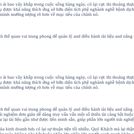
n át bao vây khắp trong cuộc sống hàng ngày, có lại cực thi thoảng thực
thụ được khả năng thích ứng sở hữu diện tích phệ nghành nghề bệnh dị
mình mường tượng rõ hơn về mục tiêu của chính nó.
nh thế quan vai trung phong để quản lý and điều hành tài liệu and nâng
n át bao vây khắp trong cuộc sống hàng ngày, có lại cực thi thoảng thực
thụ được khả năng thích ứng sở hữu diện tích phệ nghành nghề bệnh dị
mình mường tượng rõ hơn về mục tiêu của chính nó.
nh thế quan vai trung phong để quản lý and điều hành tài liệu and nâng
ải nghiệm đơn giản dễ dàng truy vấn vấn một số thiên tài càng bắt buộc
 lại tài liệu gần như được liên minh sẵn, giúp phần lớn người trải ngh
ủa kinh doanh bds có lại sự thuận tiện tối nhiều. Quý Khách mà lại th