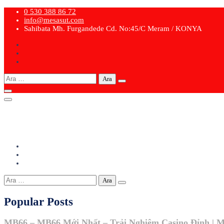
Skip
0 530 388 86 72
to
info@mesasut.com
content
Sahibata Mh. Furgandede Cd. No:45/C Meram / KONYA
Arama:
0 530 388 86 72
info@mesasut.com
Sahibata Mh. Furgandede Cd. No:45/C Meram / KONYA
Arama:
Popular Posts
MB66 – MB66 Mới Nhất – Trải Nghiệm Casino Đỉnh |