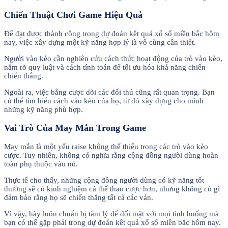
Chiến Thuật Chơi Game Hiệu Quả
Để đạt được thành công trong dự đoán kêt quả xổ số miền bắc hôm
nay, việc xây dựng một kỹ năng hợp lý là vô cùng cần thiết.
Người vào kèo cần nghiên cứu cách thức hoạt động của trò vào kèo,
nắm rõ quy luật và cách tính toán để tối ưu hóa khả năng chiến
chiến thắng.
Ngoài ra, việc bằng cược dõi các đối thủ cũng rất quan trọng. Bạn
có thể tìm hiểu cách vào kèo của họ, từ đó xây dựng cho mình
những kỹ năng phù hợp.
Vai Trò Của May Mắn Trong Game
May mắn là một yếu raise không thể thiếu trong các trò vào kèo
cược. Tuy nhiên, không có nghĩa rằng cộng đồng người dùng hoàn
toàn phụ thuộc vào nó.
Thực tế cho thấy, những cộng đồng người dùng có kỹ năng tốt
thường sẽ có kinh nghiệm cá thể thao cược hơn, nhưng không có gì
đảm bảo rằng họ sẽ chiến thắng tất cả các ván.
Vì vậy, hãy luôn chuẩn bị tâm lý để đối mặt với mọi tình huống mà
bạn có thể gặp phải trong dự đoán kêt quả xổ số miền bắc hôm nay.