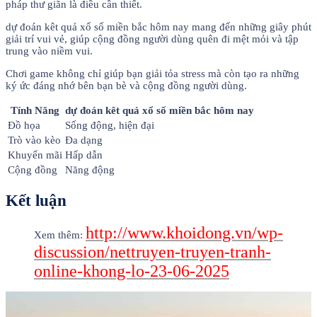
pháp thư giãn là điều cần thiết.
dự đoán kêt quả xổ số miền bắc hôm nay mang đến những giây phút
giải trí vui vẻ, giúp cộng đồng người dùng quên đi mệt mỏi và tập
trung vào niềm vui.
Chơi game không chỉ giúp bạn giải tỏa stress mà còn tạo ra những
ký ức đáng nhớ bên bạn bè và cộng đồng người dùng.
Tính Năng
dự đoán kêt quả xổ số miền bắc hôm nay
Đồ họa
Sống động, hiện đại
Trò vào kèo
Đa dạng
Khuyến mãi
Hấp dẫn
Cộng đồng
Năng động
Kết luận
http://www.khoidong.vn/wp-
Xem thêm:
discussion/nettruyen-truyen-tranh-
online-khong-lo-23-06-2025