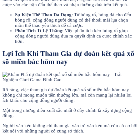
cược vào các trận đấu thể thao và nhận thưởng dựa trên kết quả.
Sự Kiện Thể Thao Đa Dạng
: Từ bóng rổ, bóng đá cho đến
bóng rổ, cộng đồng người dùng có thể thoải mái lựa chọn
môn thể thao yêu thích để cá cược.
Phân Tích Tỉ Lệ Thắng
: Việc phân tích kèo bóng rổ giúp
cộng đồng người dùng đưa ra quyết định cá cược chính xác
hơn.
Lợi Ích Khi Tham Gia dự đoán kêt quả xổ
số miền bắc hôm nay
Rõ ràng, việc tham gia dự đoán kêt quả xổ số miền bắc hôm nay
không chỉ mong muốn tiền thưởng lớn, mà còn mang lại nhiều lợi
ích khác cho cộng đồng người dùng.
Một trong những điều xuất sắc nhất ở đây chính là xây dựng cộng
đồng.
Người vào kèo không chỉ tham gia vào trò vào kèo mà còn có cơ hội
kết nối với những người có cùng sở thích.