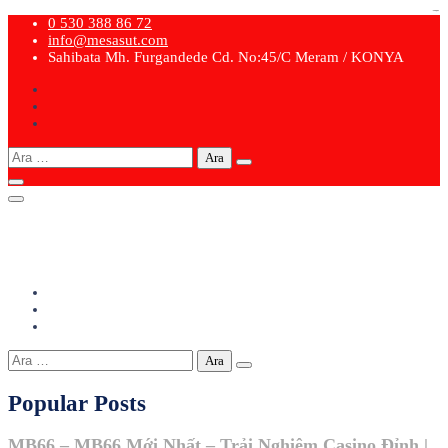
londonslot
londonslot
wdyuk
wdyuk
indosloto
indosloto
agen slot gacor
slot bet 200
wdyuk
wdyuk
indosloto
bebaswd
bebaswd
slot ovo
bebaswd
slot777
slot thailand
slot gacor
slot gacor
slot toto
hartacuan
hartacuan
hartacuan
hartacuan
hartacuan
hartacuan
hartacuan
hartacuan
hartacuan
slot dana
slot gacor
slot pulsa
slot88
playaja
playaja
playaja
slot qris
Skip
0 530 388 86 72
to
info@mesasut.com
content
Sahibata Mh. Furgandede Cd. No:45/C Meram / KONYA
Arama:
0 530 388 86 72
info@mesasut.com
Sahibata Mh. Furgandede Cd. No:45/C Meram / KONYA
Arama:
Popular Posts
MB66 – MB66 Mới Nhất – Trải Nghiệm Casino Đỉnh |