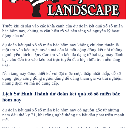
Trước khi đi sâu vào các khía cạnh của dự đoán kêt quả xổ số miền
bắc hôm nay, chúng ta cần hiểu rõ về nền tảng và nguyên lý hoạt
động của nó.
dự đoán kêt quả xổ số miền bắc hôm nay không chỉ đơn thuần là
một trò vào kèo trực tuyến mà còn là một cộng đồng kết nối những
người yêu thích cược. Các trò vào kèo đa dạng từ bài tây, máy đánh
bạc cho đến trò vào kèo bài trực tuyến đều hiện hữu trên nền tảng
này.
Nền tảng này được thiết kế với đặt mức cược thấp nhất thấp, dễ sử
dụng, giúp cộng đồng người dùng dễ dàng tham gia và trải nghiệm
những dịch vụ mà nó cung cấp.
Lịch Sử Hình Thành dự đoán kêt quả xổ số miền bắc
hôm nay
dự đoán kêt quả xổ số miền bắc hôm nay có nguồn gốc từ những
năm đầu thế kỷ 21, khi công nghệ thông tin bắt đầu phát triển mạnh
mẽ.