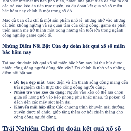
Với việc internet trở nên phổ biến, nhiều nhà phát triển đã cho ra đời
các trò vào kèo ăn tiền trực tuyến, và dự đoán kêt quả xổ số miền
bắc hôm nay chính là một trong số đó.
Mặc dù ban đầu chỉ là một sản phẩm nhỏ lẻ, nhưng nhờ vào những
cải tiến không ngừng và sự quan tâm của cộng đồng, game đã phát
triển mạnh mẽ trở thành một trong những tên tuổi lớn trong ngành
công nghiệp game quốc tế.
Những Điểm Nổi Bật Của dự đoán kêt quả xổ số miền
bắc hôm nay
Tại sao dự đoán kêt quả xổ số miền bắc hôm nay lại thu hút được
nhiều cộng đồng người dùng đến vậy? Đó chính là nhờ vào những
điểm nổi bật sau:
Đồ họa đẹp mắt
: Giao diện và âm thanh sống động mang đến
trải nghiệm chân thực cho cộng đồng người dùng.
Nhiều trò vào kèo đa dạng
: Người vào kèo có thể lựa chọn
giữa số lượng trò vào kèo phong phú khác nhau, từ poker, xì
dách đến các máy slot hiện đại.
Khuyến mãi hấp dẫn
: Các chương trình khuyến mãi thường
xuyên được tổ chức, giúp tăng thêm cơ hội chiến thắng cho
cộng đồng người dùng.
Trải Nghiệm Chơi dự đoán kêt quả xổ số