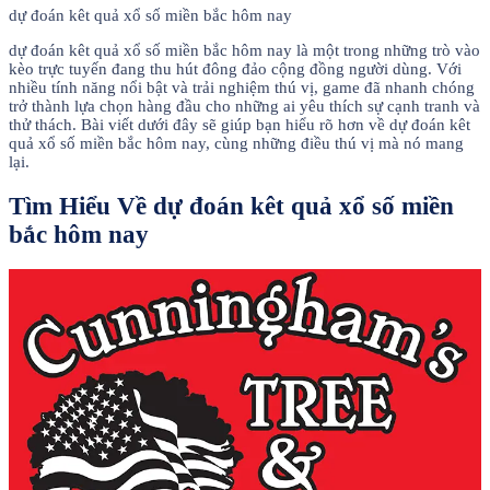
dự đoán kêt quả xổ số miền bắc hôm nay
dự đoán kêt quả xổ số miền bắc hôm nay là một trong những trò vào
kèo trực tuyến đang thu hút đông đảo cộng đồng người dùng. Với
nhiều tính năng nổi bật và trải nghiệm thú vị, game đã nhanh chóng
trở thành lựa chọn hàng đầu cho những ai yêu thích sự cạnh tranh và
thử thách. Bài viết dưới đây sẽ giúp bạn hiểu rõ hơn về dự đoán kêt
quả xổ số miền bắc hôm nay, cùng những điều thú vị mà nó mang
lại.
Tìm Hiểu Về dự đoán kêt quả xổ số miền
bắc hôm nay