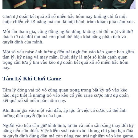
Chơi dự đoán kêt quả xổ số miền bắc hôm nay không chỉ là một
cuộc chiến về kỹ năng mà còn là một hành trình khám phá cảm xúc.
Mỗi lần tham gia, cộng đồng người dùng không chỉ đối mặt với thử
thách từ các đối thủ mà còn phải thể hiện khả năng phân tích và
quyết định của mình.
Một số yếu raise ảnh hưởng đến trải nghiệm vào kèo game bao gồm
tâm lý, kỹ năng và may mắn. Dưới đây là một số khía cạnh quan
trọng cần lưu ý khi vào kèo dự đoán kêt quả xổ số miền bắc hôm
nay.
Tâm Lý Khi Chơi Game
Tâm lý đóng vai trò vô cùng quan trọng trong bất kỳ trò vào kèo
nào, đặc biệt là những trò vào kèo có yếu raise cược như dự đoán
kêt quả xổ số miền bắc hôm nay.
Khi tham gia vào một ván đấu, áp lực từ việc cá cược có thể ảnh
hưởng đến quyết định của bạn.
Người vào kèo cần giữ bình tĩnh, tự tin và luôn sẵn sàng thay đổi kỹ
năng nếu cần thiết. Việc kiểm soát cảm xúc không chỉ giúp bạn đưa
ra quyết định đúng đắn mà còn nâng cao trải nghiệm vào kèo game.