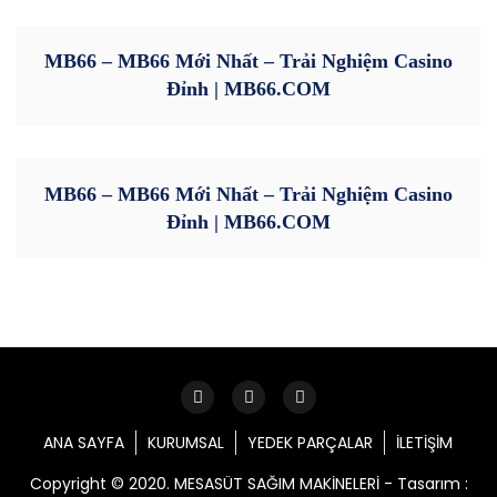
MB66 – MB66 Mới Nhất – Trải Nghiệm Casino
Đỉnh | MB66.COM
MB66 – MB66 Mới Nhất – Trải Nghiệm Casino
Đỉnh | MB66.COM
ANA SAYFA
KURUMSAL
YEDEK PARÇALAR
İLETİŞİM
Copyright © 2020. MESASÜT SAĞIM MAKİNELERİ - Tasarım :