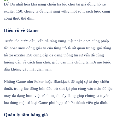
Để lớn nhất hóa khả năng chiến hạ lúc chơi tại giá đồng hồ xe
exciter 150, chúng ta đề nghị ráng vững một số ít sách lược cùng
công thức thế định.
Hiểu rõ về Game
Trước lúc bước đầu, vấn đề ráng vững luật pháp chơi cùng phép
tắc hoạt rượu động giải trí của từng trò là rất quan trọng. giá đồng
hồ xe exciter 150 cung cấp đa dạng thông tin sự vấn đề cùng
hướng dẫn về cách làm chơi, giúp căn nhà chúng ta mới mẻ bước
đầu không gặp mặt gian nan.
Những Game như Poker hoặc Blackjack đề nghị sự tư duy chiến
thuật, trong lúc đông hòn đảo trò slot lại phụ cùng vào màu đỏ lộc
may đa dạng hơn. việc rành mạch này đang giúp chúng ta tuyển
lựa đúng một số loại Game phù hợp sở hữu thành viên gia đình.
Quản lý tầm bảng giá