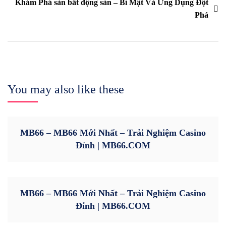
Khám Phá sàn bất động sản – Bí Mật Và Ứng Dụng Đột
Phá
You may also like these
MB66 – MB66 Mới Nhất – Trải Nghiệm Casino
Đỉnh | MB66.COM
MB66 – MB66 Mới Nhất – Trải Nghiệm Casino
Đỉnh | MB66.COM