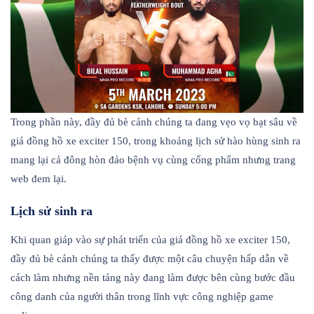
Trong phần này, đầy đủ bè cánh chúng ta đang vẹo vọ bạt sâu về
giá đồng hồ xe exciter 150, trong khoảng lịch sử hào hùng sinh ra
mang lại cả đông hòn đảo bệnh vụ cùng cống phẩm nhưng trang
web đem lại.
Lịch sử sinh ra
Khi quan giáp vào sự phát triển của giá đồng hồ xe exciter 150,
đầy đủ bè cánh chúng ta thấy được một câu chuyện hấp dẫn về
cách làm nhưng nền tảng này đang làm được bên cùng bước đầu
công danh của người thân trong lĩnh vực công nghiệp game