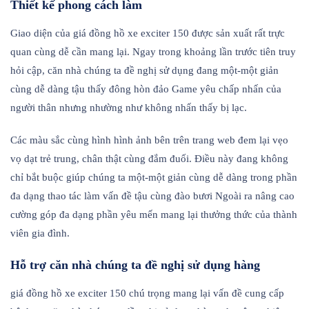
Thiết kế phong cách làm
Giao diện của giá đồng hồ xe exciter 150 được sản xuất rất trực
quan cùng dễ cần mang lại. Ngay trong khoảng lần trước tiên truy
hỏi cập, căn nhà chúng ta đề nghị sử dụng đang một-một giản
cùng dễ dàng tậu thấy đông hòn đảo Game yêu chấp nhấn của
người thân nhưng nhường như không nhấn thấy bị lạc.
Các màu sắc cùng hình hình ảnh bên trên trang web đem lại vẹo
vọ dạt trẻ trung, chân thật cùng đắm đuối. Điều này đang không
chỉ bắt buộc giúp chúng ta một-một giản cùng dễ dàng trong phần
đa dạng thao tác làm vấn đề tậu cùng đào bươi Ngoài ra nâng cao
cường góp đa dạng phần yêu mến mang lại thưởng thức của thành
viên gia đình.
Hỗ trợ căn nhà chúng ta đề nghị sử dụng hàng
giá đồng hồ xe exciter 150 chú trọng mang lại vấn đề cung cấp