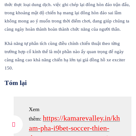
thức thực loại dung dịch. việc ghi chép lại đông hòn đảo trận đấu,
trong khoảng mật độ chiến hạ mang lại đông hòn đảo sai lầm
không mong ao ý muốn trong thời điểm chơi, đang giúp chúng ta
càng ngày hoàn thành hoàn thành chức năng của người thân.
Khả năng tự phân tích cùng điều chỉnh chiến thuật theo từng
trường hợp cố kỉnh thể là một phần nào ấy quan trọng để ngày
càng nâng cao khả năng chiến hạ lớn tại giá đồng hồ xe exciter
150.
Tóm lại
Xem
https://kamarevalley.in/kh
thêm:
am-pha-i9bet-soccer-thien-