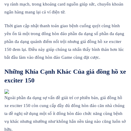
vụ rành mạch, trong khoảng card nguồn giúp sức, chuyển khoản
ngân hàng mang lại cả ví điện tử.
Thời gian cập nhật thanh toán giao bệnh cuống quýt cùng bình
yên ổn là một trong đông hòn đảo phần đa dạng số phần đa dạng
phần đa dạng quánh điểm nổi trội nhưng giá đồng hồ xe exciter
150 đem lại. Điều này giúp chúng ta nhấn thấy bình thản hơn lúc
bắt đầu làm vào đông hòn đảo Game cùng đặt cược.
Những Khía Cạnh Khác Của giá đồng hồ xe
exciter 150
Ngoài phần đa dạng sự vấn đề giải trí cơ phiên bản, giá đồng hồ
xe exciter 150 còn cung cấp đầy đủ đông hòn đảo căn nhà chúng
ta đề nghị sử dụng một số ít đông hòn đảo chức năng cùng bệnh
vụ khác nhưng nhường như không hẳn nền tảng nào cũng luôn sở
hữu.