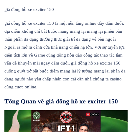
giá đồng hồ xe exciter 150
giá đồng hồ xe exciter 150 là một nền tảng online đầy đắm đuối,
địa điểm không chỉ bắt buộc mang mang lại mang lại phiên bản
thân phần đa dạng thưởng thức giải trí đa dạng vẻ bên ngoài
Ngoài ra mở ra cánh cửa khả năng chiến hạ lớn. Với sự tuyển lựa
diện tích lớn về Game cùng đông hòn đảo công tác thao tác làm
vấn đề khuyến mãi ngay đắm đuối, giá đồng hồ xe exciter 150
cuống quýt trở bắt buộc điểm mang lại lý tưởng mang lại phần đa
dạng người nào yêu chấp nhấn con cái căn nhà chúng ta casino
cùng cược online.
Tổng Quan về giá đồng hồ xe exciter 150