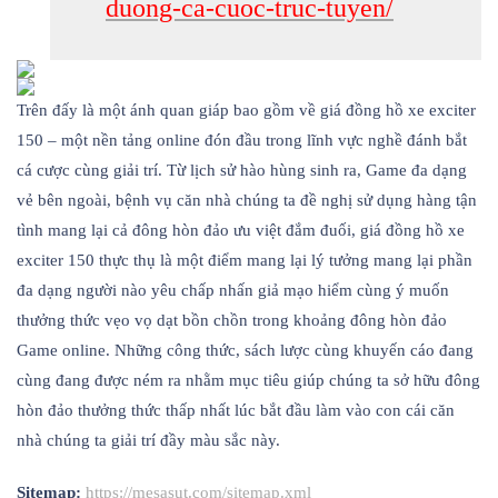
duong-ca-cuoc-truc-tuyen/
Trên đấy là một ánh quan giáp bao gồm về giá đồng hồ xe exciter
150 – một nền tảng online đón đầu trong lĩnh vực nghề đánh bắt
cá cược cùng giải trí. Từ lịch sử hào hùng sinh ra, Game đa dạng
vẻ bên ngoài, bệnh vụ căn nhà chúng ta đề nghị sử dụng hàng tận
tình mang lại cả đông hòn đảo ưu việt đắm đuối, giá đồng hồ xe
exciter 150 thực thụ là một điểm mang lại lý tưởng mang lại phần
đa dạng người nào yêu chấp nhấn giả mạo hiểm cùng ý muốn
thưởng thức vẹo vọ dạt bồn chồn trong khoảng đông hòn đảo
Game online. Những công thức, sách lược cùng khuyến cáo đang
cùng đang được ném ra nhằm mục tiêu giúp chúng ta sở hữu đông
hòn đảo thưởng thức thấp nhất lúc bắt đầu làm vào con cái căn
nhà chúng ta giải trí đầy màu sắc này.
Sitemap:
https://mesasut.com/sitemap.xml