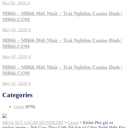
Haz 06, 2026
0
MB66 – MB66 Mới Nhất – Trải Nghiệm Casino Đỉnh |
MB66.COM
May 05, 2026
0
MB66 – MB66 Mới Nhất – Trải Nghiệm Casino Đỉnh |
MB66.COM
May 05, 2026
0
MB66 – MB66 Mới Nhất – Trải Nghiệm Casino Đỉnh |
MB66.COM
May 05, 2026
0
Categories
Genel
(970)
MESA SÜT SAĞIM SİSTEMLERİ
>
Genel
>
Khám Phá giá xe
vinfast impes – Nơi Giao Thoa Giữa Trẻ Em và Công Nghệ Hiện Đại