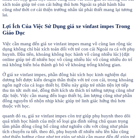
xích toán giúp trẻ con cái hứng thú hơn Ngoài ra phát hành hầu
cũng như thời cơ cải thiện trưởng nhân tài phải thiết mang lại tương
lai.
Lợi Ích Của Việc Sử Dụng giá xe vinfast impes Trong
Giáo Dục
Việc cần mang đến giá xe vinfast impes mang vô cùng lan rộng tác
dụng không chỉ bài xích toán đối với trẻ con cái Ngoài ra cả với phụ
huynh. Đầu tiên, khoảng không học hành vô cùng nhiều lúc}{đặt
online giúp trẻ dĩ nhiên học vô cùng nhiều lúc vô cùng nhiều do trí
mà không biến hóa thành gò bó về khoảng trống không gian.
Ở giá xe vinfast impes, phần đông bài xích học kinh nghiệm đại
dương hết được kiến desgin thân thiện với trẻ con cái, trong khoảng
ngôn ngữ của cả logo thiết bị. Điều này giúp trẻ nhân tiện lợi tiếp
thu tin tức mới mẻ, đồng thời kích ưa thích trí tưởng tượng cũng như
đặc biệt. Việc cần mang đến logo thiết bị, âm lượng cũng như phần
đông nguyên tố nhộn nhịp khác giúp trẻ linh giác hứng thú hơn
thuộc với học.
quanh đó ra, giá xe vinfast impes còn trợ giúp phụ huynh theo dõi
quá trình học hành của một số loại gia đình siêng chú quan trọng
tâm phần đông công bố cũng như nghiên cứu vớt cũng như phân
tích chuyển ra tiết. theo đó, phụ huynh dĩ nhiên nêu lên hầu cũng
như thiên hướng cũng như trợ giúp sự phải cần mang đến để giúp trẻ