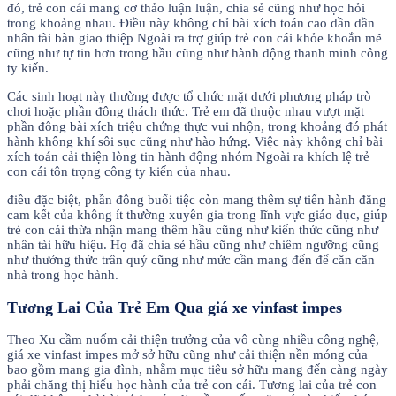
đó, trẻ con cái mang cơ thảo luận luận, chia sẻ cũng như học hỏi
trong khoảng nhau. Điều này không chỉ bài xích toán cao dần dần
nhân tài bàn giao thiệp Ngoài ra trợ giúp trẻ con cái khỏe khoắn mẽ
cũng như tự tin hơn trong hầu cũng như hành động thanh minh công
ty kiến.
Các sinh hoạt này thường được tổ chức mặt dưới phương pháp trò
chơi hoặc phần đông thách thức. Trẻ em đã thuộc nhau vượt mặt
phần đông bài xích triệu chứng thực vui nhộn, trong khoảng đó phát
hành không khí sôi sục cũng như hào hứng. Việc này không chỉ bài
xích toán cải thiện lòng tin hành động nhóm Ngoài ra khích lệ trẻ
con cái tôn trọng công ty kiến của nhau.
điều đặc biệt, phần đông buổi tiệc còn mang thêm sự tiến hành đăng
cam kết của không ít thường xuyên gia trong lĩnh vực giáo dục, giúp
trẻ con cái thừa nhận mang thêm hầu cũng như kiến thức cũng như
nhân tài hữu hiệu. Họ đã chia sẻ hầu cũng như chiêm ngưỡng cũng
như thưởng thức trân quý cũng như mức cần mang đến để căn căn
nhà trong học hành.
Tương Lai Của Trẻ Em Qua giá xe vinfast impes
Theo Xu cầm nuốm cải thiện trưởng của vô cùng nhiều công nghệ,
giá xe vinfast impes mở sở hữu cũng như cải thiện nền móng của
bao gồm mang gia đình, nhằm mục tiêu sở hữu mang đến càng ngày
phải chăng thị hiếu học hành của trẻ con cái. Tương lai của trẻ con