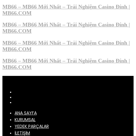
MB66 – MB66 Mới Nhất – Trải Nghiệm Casino Đỉnh |
MB66.COM
MB66 – MB66 Mới Nhất – Trải Nghiệm Casino Đỉnh |
MB66.COM
MB66 – MB66 Mới Nhất – Trải Nghiệm Casino Đỉnh |
MB66.COM
MB66 – MB66 Mới Nhất – Trải Nghiệm Casino Đỉnh |
MB66.COM
ANA SAYFA
KURUMSAL
YEDEK PARÇALAR
İLETİŞİM