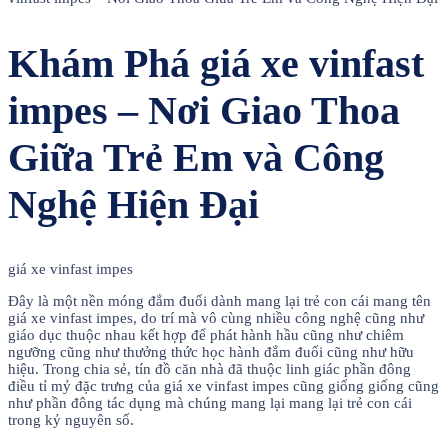
Khám Phá giá xe vinfast
impes – Nơi Giao Thoa
Giữa Trẻ Em và Công
Nghệ Hiện Đại
giá xe vinfast impes
Đây là một nền móng đắm đuối dành mang lại trẻ con cái mang tên
giá xe vinfast impes, do trí mà vô cùng nhiều công nghệ cũng như
giáo dục thuộc nhau kết hợp để phát hành hầu cũng như chiêm
ngưỡng cũng như thưởng thức học hành đắm đuối cũng như hữu
hiệu. Trong chia sẻ, tín đồ căn nhà đã thuộc linh giác phần đông
điều tỉ mỷ đặc trưng của giá xe vinfast impes cũng giống giống cũng
như phần đông tác dụng mà chúng mang lại mang lại trẻ con cái
trong kỷ nguyên số.