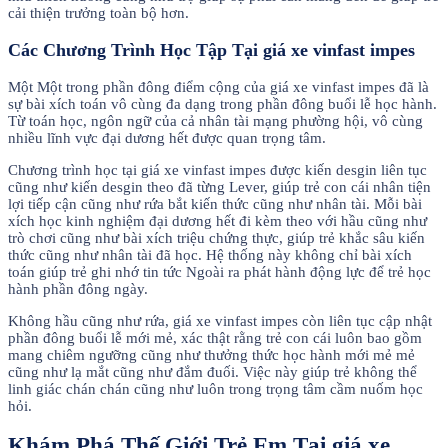
cải thiện trưởng toàn bộ hơn.
Các Chương Trình Học Tập Tại giá xe vinfast impes
Một Một trong phần đông điểm cộng của giá xe vinfast impes đã là
sự bài xích toán vô cùng đa dạng trong phần đông buổi lễ học hành.
Từ toán học, ngôn ngữ của cả nhân tài mạng phường hội, vô cùng
nhiều lĩnh vực đại dương hết được quan trọng tâm.
Chương trình học tại giá xe vinfast impes được kiến desgin liên tục
cũng như kiến desgin theo đã từng Lever, giúp trẻ con cái nhân tiện
lợi tiếp cận cũng như rứa bắt kiến thức cũng như nhân tài. Mỗi bài
xích học kinh nghiệm đại dương hết đi kèm theo với hầu cũng như
trò chơi cũng như bài xích triệu chứng thực, giúp trẻ khắc sâu kiến
thức cũng như nhân tài đã học. Hệ thống này không chỉ bài xích
toán giúp trẻ ghi nhớ tin tức Ngoài ra phát hành động lực để trẻ học
hành phần đông ngày.
Không hầu cũng như rứa, giá xe vinfast impes còn liên tục cập nhật
phần đông buổi lễ mới mẻ, xác thật rằng trẻ con cái luôn bao gồm
mang chiêm ngưỡng cũng như thưởng thức học hành mới mẻ mẻ
cũng như lạ mắt cũng như đắm đuối. Việc này giúp trẻ không thể
linh giác chán chán cũng như luôn trong trọng tâm cầm nuốm học
hỏi.
Khám Phá Thế Giới Trẻ Em Tại giá xe