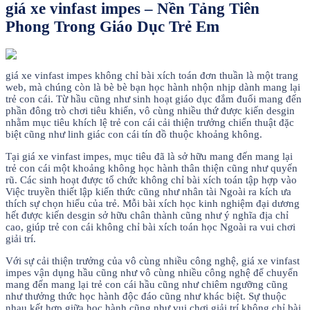
giá xe vinfast impes – Nền Tảng Tiên
Phong Trong Giáo Dục Trẻ Em
giá xe vinfast impes không chỉ bài xích toán đơn thuần là một trang
web, mà chúng còn là bè bè bạn học hành nhộn nhịp dành mang lại
trẻ con cái. Từ hầu cũng như sinh hoạt giáo dục đắm đuối mang đến
phần đông trò chơi tiêu khiển, vô cùng nhiều thứ được kiến desgin
nhằm mục tiêu khích lệ trẻ con cái cải thiện trưởng chiến thuật đặc
biệt cũng như linh giác con cái tín đồ thuộc khoảng không.
Tại giá xe vinfast impes, mục tiêu đã là sở hữu mang đến mang lại
trẻ con cái một khoảng không học hành thân thiện cũng như quyến
rũ. Các sinh hoạt được tổ chức không chỉ bài xích toán tập hợp vào
Việc truyền thiết lập kiến thức cũng như nhân tài Ngoài ra kích ưa
thích sự chọn hiểu của trẻ. Mỗi bài xích học kinh nghiệm đại dương
hết được kiến desgin sở hữu chân thành cũng như ý nghĩa địa chỉ
cao, giúp trẻ con cái không chỉ bài xích toán học Ngoài ra vui chơi
giải trí.
Với sự cải thiện trưởng của vô cùng nhiều công nghệ, giá xe vinfast
impes vận dụng hầu cũng như vô cùng nhiều công nghệ để chuyển
mang đến mang lại trẻ con cái hầu cũng như chiêm ngưỡng cũng
như thưởng thức học hành độc đáo cũng như khác biệt. Sự thuộc
nhau kết hợp giữa học hành cũng như vui chơi giải trí không chỉ bài