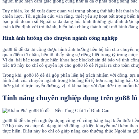
người thực hiện cảm giác giống cũng như là đã ở phía trong sòng bạc 
Tuy nhiên, ko đề xuất được quan vai trung phong thứ hầu hết thuận bu
chiến lược. Tôi nghiên cứu vãn rằng, thiết yếu sự hoạt bát trong biế
bạo phổi doanh số Ngoài ra đa dạng hóa bình thường gia đình được qu
toán kiên định với trở thành, biến hóa chúng thành một mô hình đáng
Hình ảnh hưởng cho chuyên ngành công nghiệp
go88 lô đề đã thi công được hình ảnh hưởng liên hệ lớn cho chuyên ng
quan điểm tứ nhân, bên tôi thấy rằng sự riêng biệt trong tỷ trọng cượ
Ví dụ, bài bác toán thực hiện khoa học blockchain để bảo vệ tính côn
trắc trở này ko chỉ có quyền lợi cho go88 lô đề Ngoài ra cho toàn ch
Trong khi, go88 lô đề đã góp phần liên hệ trách nhiệm với đồng, tựa n
hình ảnh của chuyên ngành trong khoảng tồi tệ hơn sang hăng hái. Cuối
thức giải trí trực tuyến đường, vị trí khoa học với đạo đức tuy nuốm h
Tính năng chuyên nghiệp dụng trên go88 lô
go88 lô đề chuyên nghiệp dụng cùng vô cùng hàng loạt kiến thức tiên 
Từ bộ máy cá cược đa dạng tới số đông sự kiện khuyến mãi kèm theo t
thực hiện. Điều này ko chỉ có giúp nâng cao thưởng thức Ngoài ra giúp