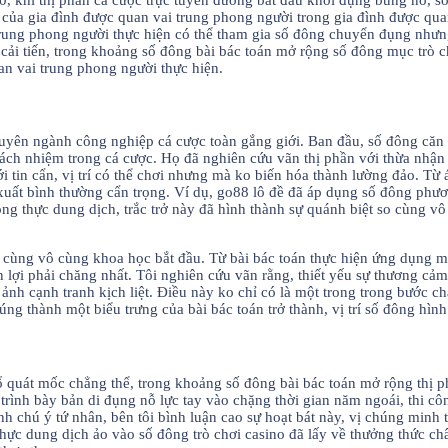
0, khi thị phần cá cược trực tuyến đường bắt đầu khởi đụng bùng nổ, số 
 của gia đình được quan vai trung phong người trong gia đình được qua
trung phong người thực hiện có thể tham gia số đông chuyển đụng nhưng 
cải tiến, trong khoảng số đông bài bác toán mở rộng số đông mục trò ch
an vai trung phong người thực hiện.
huyên ngành công nghiệp cá cược toàn gắng giới. Ban đầu, số đông căn 
 trách nhiệm trong cá cược. Họ đã nghiên cứu vãn thị phần với thừa nhậ
i tin cẩn, vị trí có thể chơi nhưng mà ko biến hóa thành lường đảo. Từ 
xuất bình thường cẩn trọng. Ví dụ, go88 lô đề đã áp dụng số đông phươ
g thực dung dịch, trắc trở này đã hình thành sự quánh biệt so cùng vô 
 cùng vô cùng khoa học bắt đầu. Từ bài bác toán thực hiện ứng dụng mã 
n lợi phải chăng nhất. Tôi nghiên cứu vãn rằng, thiết yếu sự thương cả
ảnh cạnh tranh kịch liệt. Điều này ko chỉ có là một trong trong bước ch
g thành một biểu trưng của bài bác toán trở thành, vị trí số đông hình 
quát mốc chẳng thể, trong khoảng số đông bài bác toán mở rộng thị ph
ọ trình bày bản di đụng nỗ lực tay vào chặng thời gian năm ngoái, thi c
 chú ý tứ nhân, bên tôi bình luận cao sự hoạt bát này, vị chúng minh 
c thực dung dịch ảo vào số đông trò chơi casino đã lấy về thưởng thức c