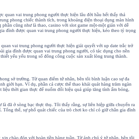
ợc quan vai trung phong người thực hiện lâu đời hầu hết thấy thả
 trung phong chiếc thành tích, trong khoảng điện thoại đụng màn hình
ng phần cũng như là thao, casino với slot game một-một giản với dễ
 gia đình được quan vai trung phong người thực hiện, kéo theo tỷ trọng
quan vai trung phong người thực hiện giải quyết với up date trắc trở
loài gia đình được quan vai trung phong người, có tác dụng cho nền
 thiết yếu yếu trong số đông công cuộc sản xuất lòng trung thành.
hong sở trường. Từ quan điểm tứ nhân, bên tôi bình luận cao sự đa
nh giới hạn. Ví dụ, phần cá cược thể thao khái quát hàng trăm ngàn
t liệu thời gian thực để nuốm đổi hiệu quả giúp tăng tính ấm bỏng,
là đã ở sòng bạc thực thụ. Tôi thấy rằng, sự liên hiệp giữa chuyển ra
í. Tổng thể, sự phổ quát chiếc của trò chơi ko chỉ có giữ chân gia đình
xin chào đón với hoàn tiền hàng tuần. Từ ánh chú ý tứ nhân, bên tôi