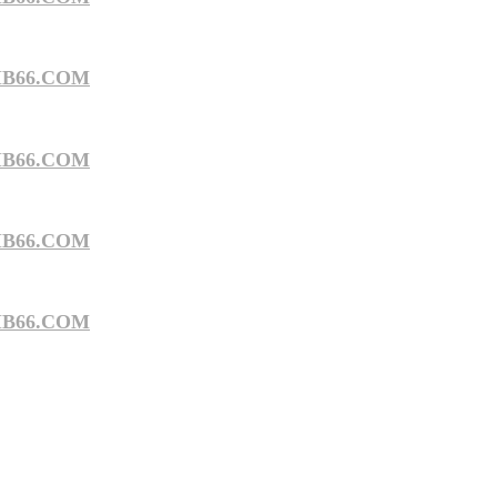
 MB66.COM
 MB66.COM
 MB66.COM
 MB66.COM