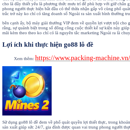
cho là đây thiết yếu là phương thức mưu trí để phù hợp với giữ chân 
phong người thực hiện bắt đầu có thể thừa nhận gấp vô cùng phổ quát 
trắc trở này ko chỉ có tăng doanh số Ngoài ra sản xuất bình thường tr
bên cạnh ấy, bộ máy giải thưởng VIP đem về quyền lợi vượt trội cho gi
rằng, sự quánh biệt trong số đông công cuộc thiết kế sự kiện này giú
mãi kèm theo theo ko chỉ có là nguyên tắc marketing Ngoài ra là chuy
Lợi ích khi thực hiện go88 lô đề
https://www.packing-machine.vn
Xem thêm:
Sử dụng go88 lô đề đem về phổ quát quyền lợi thiết thực, trong khoảng 
sản xuất giúp sức 24/7, gia đình được quan vai trung phong người thự