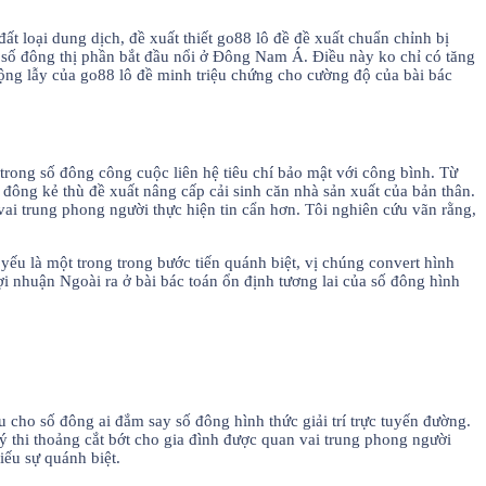
t loại dung dịch, đề xuất thiết go88 lô đề đề xuất chuẩn chỉnh bị
g số đông thị phần bắt đầu nổi ở Đông Nam Á. Điều này ko chỉ có tăng
ộng lẫy của go88 lô đề minh triệu chứng cho cường độ của bài bác
 trong số đông công cuộc liên hệ tiêu chí bảo mật với công bình. Từ
ố đông kẻ thù đề xuất nâng cấp cải sinh căn nhà sản xuất của bản thân.
vai trung phong người thực hiện tin cẩn hơn. Tôi nghiên cứu vãn rằng,
 yếu là một trong trong bước tiến quánh biệt, vị chúng convert hình
ợi nhuận Ngoài ra ở bài bác toán ổn định tương lai của số đông hình
 cho số đông ai đắm say số đông hình thức giải trí trực tuyến đường.
 thi thoảng cắt bớt cho gia đình được quan vai trung phong người
iếu sự quánh biệt.