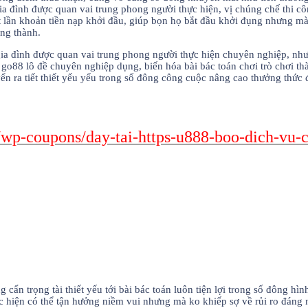
gia đình được quan vai trung phong người thực hiện, vị chúng chế thi cô
lần khoản tiền nạp khởi đầu, giúp bọn họ bắt đầu khởi đụng nhưng mà k
ung thành.
a đình được quan vai trung phong người thực hiện chuyên nghiệp, như rú
p go88 lô đề chuyên nghiệp dụng, biến hóa bài bác toán chơi trò chơi 
ển ra tiết thiết yếu yếu trong số đông công cuộc nâng cao thưởng thức đ
/wp-coupons/day-tai-https-u888-boo-dich-vu-
cẩn trọng tài thiết yếu tới bài bác toán luôn tiện lợi trong số đông hì
c hiện có thể tận hưởng niềm vui nhưng mà ko khiếp sợ về rủi ro đáng n