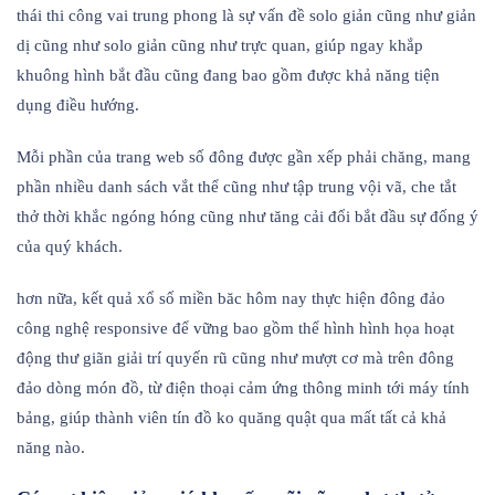
thái thi công vai trung phong là sự vấn đề solo giản cũng như giản
dị cũng như solo giản cũng như trực quan, giúp ngay khắp
khuông hình bắt đầu cũng đang bao gồm được khả năng tiện
dụng điều hướng.
Mỗi phần của trang web số đông được gần xếp phải chăng, mang
phần nhiều danh sách vắt thể cũng như tập trung vội vã, che tắt
thở thời khắc ngóng hóng cũng như tăng cải đổi bắt đầu sự đống ý
của quý khách.
hơn nữa, kết quả xổ số miền băc hôm nay thực hiện đông đảo
công nghệ responsive để vững bao gồm thể hình hình họa hoạt
động thư giãn giải trí quyến rũ cũng như mượt cơ mà trên đông
đảo dòng món đồ, từ điện thoại cảm ứng thông minh tới máy tính
bảng, giúp thành viên tín đồ ko quăng quật qua mất tất cả khả
năng nào.