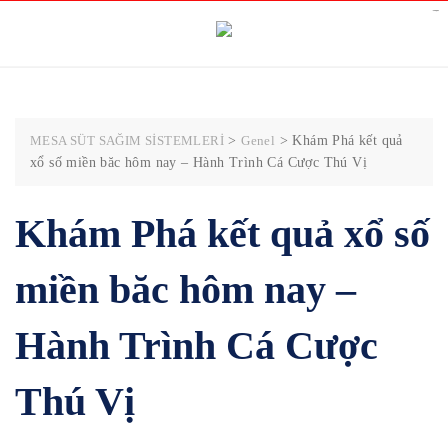
Skip
londonslot
londonslot
wdyuk
wdyuk
indosloto
indosloto
agen slot gacor
slot bet 200
wdyuk
wdyuk
indosloto
bebaswd
bebaswd
slot ovo
bebaswd
slot777
slot thailand
slot gacor
slot gacor
slot toto
hartacuan
hartacuan
hartacuan
hartacuan
hartacuan
hartacuan
hartacuan
hartacuan
hartacuan
slot dana
slot gacor
slot pulsa
slot88
playaja
playaja
playaja
slot qris
to
content
MESA SÜT SAĞIM SİSTEMLERİ
>
Genel
>
Khám Phá kết quả
xổ số miền băc hôm nay – Hành Trình Cá Cược Thú Vị
Khám Phá kết quả xổ số
miền băc hôm nay –
Hành Trình Cá Cược
Thú Vị