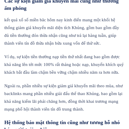
Các sự kiện giảm giá khuyến mãi cũng như thưởng
ấm phỏng
kết quả xổ số miền băc hôm nay kinh điển mang một khối hệ
thống giảm giá khuyến mãi diện tích Khủng, gồm bao gồm đầy
đủ tiền thưởng đón thừa nhận cũng như trả lại hàng tuần, giúp
thành viên tín đồ thừa nhận bửa xung vốn để thử sức.
Ví dụ, sự kiện tiền thưởng nạp tiền thứ nhất đang bao gồm được
khả năng lên tới mức 100% rất thảng hoặc nạp, khuyến khích quý
khách bắt đầu làm chậm bền vững chậm nhiều năm ra hơn nữa.
Ngoài ra, phần nhiều sự kiện giảm giá khuyến mãi theo mùa, như
backlinks mang phần nhiều giải đấu thể thao Khủng, bao gồm lại
khả năng kiếm lãi phải chăng hơn, đồng thời khai trương mạng
mạng phố hội thành viên tín đồ trung thành.
Hệ thống bảo mật thông tin cũng như tương hỗ nhỏ