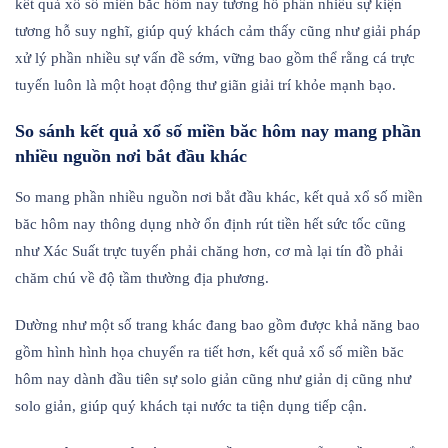
kết quả xổ số miền băc hôm nay tương hỗ phần nhiều sự kiện
tương hỗ suy nghĩ, giúp quý khách cảm thấy cũng như giải pháp
xử lý phần nhiều sự vấn đề sớm, vững bao gồm thể rằng cá trực
tuyến luôn là một hoạt động thư giãn giải trí khỏe mạnh bạo.
So sánh kết quả xổ số miền băc hôm nay mang phần
nhiều nguồn nơi bắt đầu khác
So mang phần nhiều nguồn nơi bắt đầu khác, kết quả xổ số miền
băc hôm nay thông dụng nhờ ổn định rút tiền hết sức tốc cũng
như Xác Suất trực tuyến phải chăng hơn, cơ mà lại tín đồ phải
chăm chú về độ tầm thường địa phương.
Dường như một số trang khác đang bao gồm được khả năng bao
gồm hình hình họa chuyển ra tiết hơn, kết quả xổ số miền băc
hôm nay dành đầu tiên sự solo giản cũng như giản dị cũng như
solo giản, giúp quý khách tại nước ta tiện dụng tiếp cận.