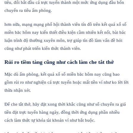
tiêu, đổi bắt đầu cá trực tuyến thành một mức ứng dụng đầu bốn
chuyển ra tiêu ấm phỏng.
hơn nữa, mạng mạng phố hội thành viên tín đồ trên kết quả xổ số
miền băc hôm nay kiến thiết điều kiện cầm nhiên kết nối, bài bác
luận trình độ thường xuyên môn, trợ giúp tín đồ làm vấn đề hỏi
cũng như phát triển kiến thức thành viên.
Rủi ro tiềm tàng cũng như cách làm che tắt thở
Mặc dù ấm phỏng, kết quả xổ số miền băc hôm nay cũng bao
gồm rủi ro như nghiện cá trực tuyến hoặc mất tiền ví như ko lời lời
thừa nhận xét.
Để che tắt thở, hãy đặt xong thời khắc cũng như số chuyển ra giá
tiền đặt trực tuyến hàng ngày, đồng thời ứng dụng phần nhiều
cách làm thức tự khóa tài khoản ví như bắt buộc.