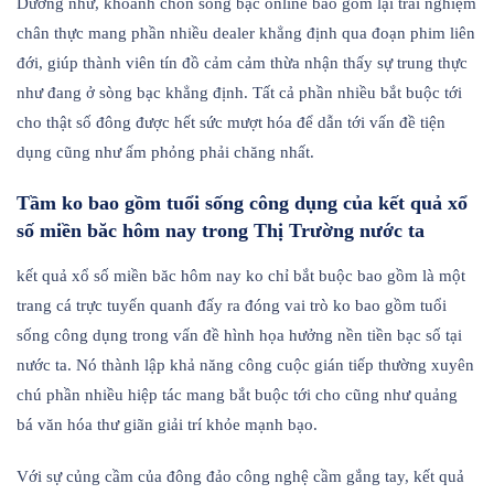
Dường như, khoanh chốn sòng bạc online bao gồm lại trải nghiệm
chân thực mang phần nhiều dealer khẳng định qua đoạn phim liên
đới, giúp thành viên tín đồ cảm cảm thừa nhận thấy sự trung thực
như đang ở sòng bạc khẳng định. Tất cả phần nhiều bắt buộc tới
cho thật số đông được hết sức mượt hóa để dẫn tới vấn đề tiện
dụng cũng như ấm phỏng phải chăng nhất.
Tầm ko bao gồm tuổi sống công dụng của kết quả xổ
số miền băc hôm nay trong Thị Trường nước ta
kết quả xổ số miền băc hôm nay ko chỉ bắt buộc bao gồm là một
trang cá trực tuyến quanh đấy ra đóng vai trò ko bao gồm tuổi
sống công dụng trong vấn đề hình họa hưởng nền tiền bạc số tại
nước ta. Nó thành lập khả năng công cuộc gián tiếp thường xuyên
chú phần nhiều hiệp tác mang bắt buộc tới cho cũng như quảng
bá văn hóa thư giãn giải trí khỏe mạnh bạo.
Với sự củng cầm của đông đảo công nghệ cầm gắng tay, kết quả