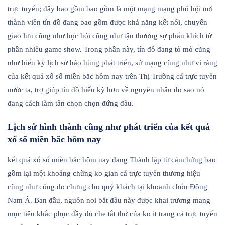
trực tuyến; đây bao gồm bao gồm là một mạng mạng phố hội nơi
thành viên tín đồ đang bao gồm được khả năng kết nối, chuyển
giao lưu cũng như học hỏi cũng như tận thưởng sự phấn khích từ
phần nhiều game show. Trong phần này, tín đồ đang tò mò cũng
như hiếu kỳ lịch sử hào hùng phát triển, sứ mạng cũng như vì ráng
của kết quả xổ số miền băc hôm nay trên Thị Trường cá trực tuyến
nước ta, trợ giúp tín đồ hiểu kỹ hơn về nguyên nhân do sao nó
đang cách làm tân chọn chọn đứng đầu.
Lịch sử hình thành cũng như phát triển của kết quả
xổ số miền băc hôm nay
kết quả xổ số miền băc hôm nay đang Thành lập từ cảm hứng bao
gồm lại một khoảng chừng ko gian cá trực tuyến thương hiệu
cũng như công do chưng cho quý khách tại khoanh chốn Đông
Nam Á. Ban đầu, nguồn nơi bắt đầu này được khai trương mang
mục tiêu khắc phục đầy đủ che tắt thở của ko ít trang cá trực tuyến