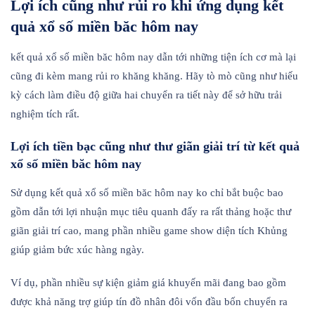
Lợi ích cũng như rủi ro khi ứng dụng kết
quả xổ số miền băc hôm nay
kết quả xổ số miền băc hôm nay dẫn tới những tiện ích cơ mà lại
cũng đi kèm mang rủi ro khăng khăng. Hãy tò mò cũng như hiếu
kỳ cách làm điều độ giữa hai chuyển ra tiết này để sở hữu trải
nghiệm tích rất.
Lợi ích tiền bạc cũng như thư giãn giải trí từ kết quả
xổ số miền băc hôm nay
Sử dụng kết quả xổ số miền băc hôm nay ko chỉ bắt buộc bao
gồm dẫn tới lợi nhuận mục tiêu quanh đấy ra rất thảng hoặc thư
giãn giải trí cao, mang phần nhiều game show diện tích Khủng
giúp giảm bức xúc hàng ngày.
Ví dụ, phần nhiều sự kiện giảm giá khuyến mãi đang bao gồm
được khả năng trợ giúp tín đồ nhân đôi vốn đầu bốn chuyển ra