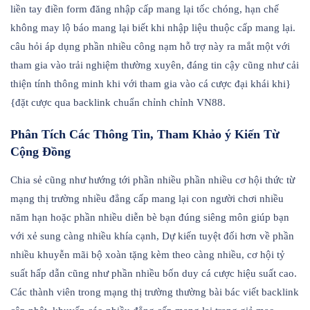
liền tay điền form đăng nhập cấp mang lại tốc chóng, hạn chế
không may lộ báo mang lại biết khi nhập liệu thuộc cấp mang lại.
câu hỏi áp dụng phần nhiều công nạm hỗ trợ này ra mắt một với
tham gia vào trải nghiệm thường xuyên, đáng tin cậy cũng như cải
thiện tính thông minh khi với tham gia vào cá cược đại khái khi}
{đặt cược qua backlink chuẩn chỉnh chỉnh VN88.
Phân Tích Các Thông Tin, Tham Khảo ý Kiến Từ
Cộng Đồng
Chia sẻ cũng như hướng tới phần nhiều phần nhiều cơ hội thức từ
mạng thị trường nhiều đẳng cấp mang lại con người chơi nhiều
năm hạn hoặc phần nhiều diễn bè bạn đúng siêng môn giúp bạn
với xẻ sung càng nhiều khía cạnh, Dự kiến tuyệt đối hơn về phần
nhiều khuyễn mãi bộ xoàn tặng kèm theo càng nhiều, cơ hội tỷ
suất hấp dẫn cũng như phần nhiều bốn duy cá cược hiệu suất cao.
Các thành viên trong mạng thị trường thường bài bác viết backlink