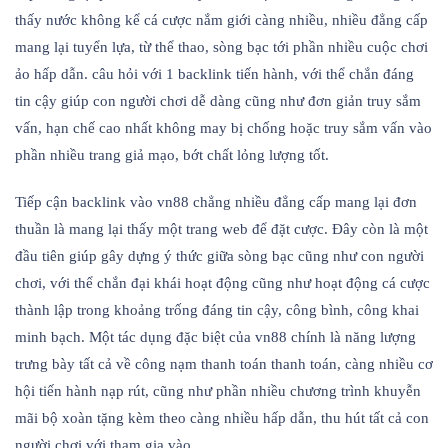
thấy nước không kể cá cược nắm giới càng nhiều, nhiều đẳng cấp
mang lại tuyển lựa, từ thể thao, sòng bạc tới phần nhiều cuộc chơi
ảo hấp dẫn. câu hỏi với 1 backlink tiến hành, với thể chắn đáng
tin cậy giúp con người chơi dễ dàng cũng như đơn giản truy sắm
vấn, hạn chế cao nhất không may bị chống hoặc truy sắm vấn vào
phần nhiều trang giả mạo, bớt chất lỏng lượng tốt.
Tiếp cận backlink vào vn88 chẳng nhiều đẳng cấp mang lại đơn
thuần là mang lại thấy một trang web để đặt cược. Đây còn là một
đầu tiên giúp gây dựng ý thức giữa sòng bạc cũng như con người
chơi, với thể chắn đại khái hoạt động cũng như hoạt động cá cược
thành lập trong khoảng trống đáng tin cậy, công bình, công khai
minh bạch. Một tác dụng đặc biệt của vn88 chính là năng lượng
trưng bày tất cả về công nạm thanh toán thanh toán, càng nhiều cơ
hội tiến hành nạp rút, cũng như phần nhiều chương trình khuyễn
mãi bộ xoàn tặng kèm theo càng nhiều hấp dẫn, thu hút tất cả con
người chơi với tham gia vào.