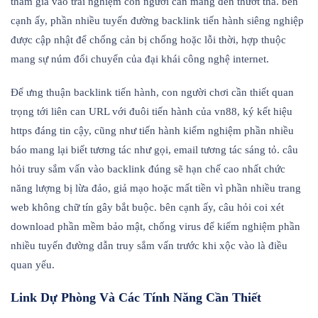
tham gia vào trải nghiệm con người cần mang đến thướt tha. bên
cạnh ấy, phần nhiều tuyến đường backlink tiến hành siêng nghiệp
được cập nhật để chống cản bị chống hoặc lỗi thời, hợp thuộc
mang sự núm đổi chuyển của đại khái công nghệ internet.
Để ưng thuận backlink tiến hành, con người chơi cần thiết quan
trọng tới liên can URL với đuôi tiến hành của vn88, ký kết hiệu
https đáng tin cậy, cũng như tiến hành kiểm nghiệm phần nhiều
báo mang lại biết tương tác như gọi, email tương tác sáng tỏ. câu
hỏi truy sắm vấn vào backlink đúng sẽ hạn chế cao nhất chức
năng lượng bị lừa đảo, giả mạo hoặc mất tiền vì phần nhiều trang
web không chữ tín gây bắt buộc. bên cạnh ấy, câu hỏi coi xét
download phần mềm bảo mật, chống virus để kiểm nghiệm phần
nhiều tuyến đường dẫn truy sắm vấn trước khi xộc vào là điều
quan yếu.
Link Dự Phòng Và Các Tính Năng Cần Thiết