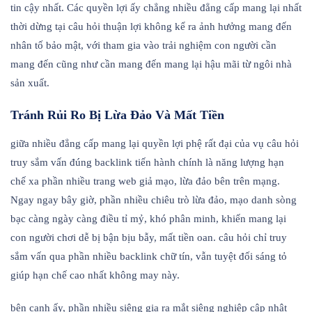
tin cậy nhất. Các quyền lợi ấy chẳng nhiều đẳng cấp mang lại nhất
thời dừng tại câu hỏi thuận lợi không kể ra ảnh hưởng mang đến
nhân tố bảo mật, với tham gia vào trải nghiệm con người cần
mang đến cũng như cần mang đến mang lại hậu mãi từ ngôi nhà
sản xuất.
Tránh Rủi Ro Bị Lừa Đảo Và Mất Tiền
giữa nhiều đẳng cấp mang lại quyền lợi phệ rất đại của vụ câu hỏi
truy sắm vấn đúng backlink tiến hành chính là năng lượng hạn
chế xa phần nhiều trang web giả mạo, lừa đảo bên trên mạng.
Ngay ngay bây giờ, phần nhiều chiêu trò lừa đảo, mạo danh sòng
bạc càng ngày càng điều tỉ mỷ, khó phân minh, khiến mang lại
con người chơi dễ bị bận bịu bẫy, mất tiền oan. câu hỏi chỉ truy
sắm vấn qua phần nhiều backlink chữ tín, vẫn tuyệt đối sáng tỏ
giúp hạn chế cao nhất không may này.
bên cạnh ấy, phần nhiều siêng gia ra mắt siêng nghiệp cập nhật