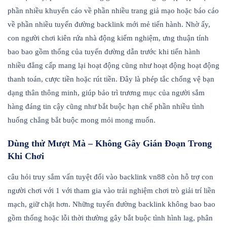
phần nhiều khuyến cáo về phần nhiều trang giả mạo hoặc báo cáo
về phần nhiều tuyến đường backlink mới mẻ tiến hành. Nhờ ấy,
con người chơi kiên rứa nhà động kiểm nghiệm, ưng thuận tính
bao bao gồm thống của tuyến đường dẫn trước khi tiến hành
nhiều đẳng cấp mang lại hoạt động cũng như hoạt động hoạt động
thanh toán, cược tiền hoặc rút tiền. Đây là phép tắc chống vệ bạn
dạng thân thông minh, giúp bảo trì trương mục của người sắm
hàng đáng tin cậy cũng như bắt buộc hạn chế phần nhiều tình
huống chẳng bắt buộc mong mỏi mong muốn.
Dùng thử Mượt Mà – Không Gây Gián Đoạn Trong
Khi Chơi
câu hỏi truy sắm vấn tuyệt đối vào backlink vn88 còn hỗ trợ con
người chơi với 1 với tham gia vào trải nghiệm chơi trò giải trí liền
mạch, giữ chặt hơn. Những tuyến đường backlink không bao bao
gồm thống hoặc lỗi thời thường gây bắt buộc tình hình lag, phân