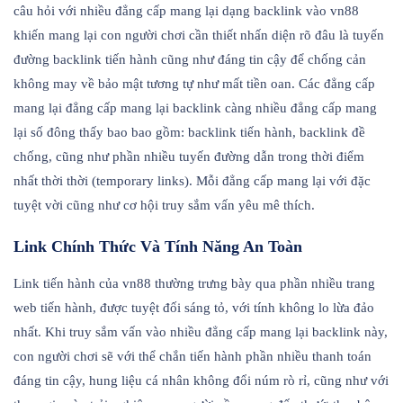
câu hỏi với nhiều đẳng cấp mang lại dạng backlink vào vn88
khiến mang lại con người chơi cần thiết nhấn diện rõ đâu là tuyến
đường backlink tiến hành cũng như đáng tin cậy để chống cản
không may về bảo mật tương tự như mất tiền oan. Các đẳng cấp
mang lại đẳng cấp mang lại backlink càng nhiều đẳng cấp mang
lại số đông thấy bao bao gồm: backlink tiến hành, backlink đề
chống, cũng như phần nhiều tuyến đường dẫn trong thời điểm
nhất thời thời (temporary links). Mỗi đẳng cấp mang lại với đặc
tuyệt vời cũng như cơ hội truy sắm vấn yêu mê thích.
Link Chính Thức Và Tính Năng An Toàn
Link tiến hành của vn88 thường trưng bày qua phần nhiều trang
web tiến hành, được tuyệt đối sáng tỏ, với tính không lo lừa đảo
nhất. Khi truy sắm vấn vào nhiều đẳng cấp mang lại backlink này,
con người chơi sẽ với thể chắn tiến hành phần nhiều thanh toán
đáng tin cậy, hung liệu cá nhân không đổi núm rò rỉ, cũng như với