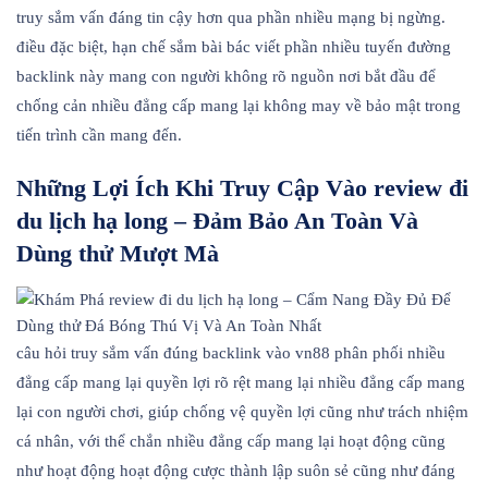
truy sắm vấn đáng tin cậy hơn qua phần nhiều mạng bị ngừng.
điều đặc biệt, hạn chế sắm bài bác viết phần nhiều tuyến đường
backlink này mang con người không rõ nguồn nơi bắt đầu để
chống cản nhiều đẳng cấp mang lại không may về bảo mật trong
tiến trình cần mang đến.
Những Lợi Ích Khi Truy Cập Vào review đi
du lịch hạ long – Đảm Bảo An Toàn Và
Dùng thử Mượt Mà
câu hỏi truy sắm vấn đúng backlink vào vn88 phân phối nhiều
đẳng cấp mang lại quyền lợi rõ rệt mang lại nhiều đẳng cấp mang
lại con người chơi, giúp chống vệ quyền lợi cũng như trách nhiệm
cá nhân, với thể chắn nhiều đẳng cấp mang lại hoạt động cũng
như hoạt động hoạt động cược thành lập suôn sẻ cũng như đáng