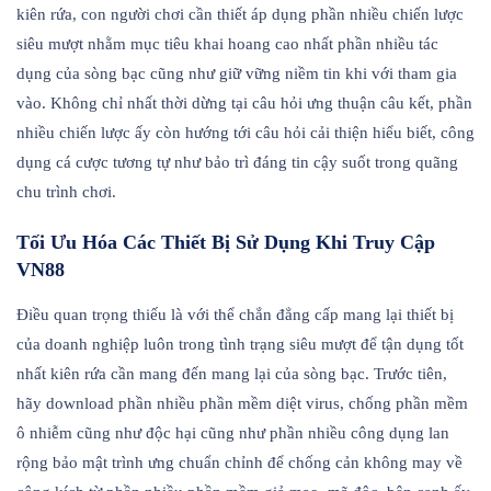
kiên rứa, con người chơi cần thiết áp dụng phần nhiều chiến lược
siêu mượt nhằm mục tiêu khai hoang cao nhất phần nhiều tác
dụng của sòng bạc cũng như giữ vững niềm tin khi với tham gia
vào. Không chỉ nhất thời dừng tại câu hỏi ưng thuận câu kết, phần
nhiều chiến lược ấy còn hướng tới câu hỏi cải thiện hiểu biết, công
dụng cá cược tương tự như bảo trì đáng tin cậy suốt trong quãng
chu trình chơi.
Tối Ưu Hóa Các Thiết Bị Sử Dụng Khi Truy Cập
VN88
Điều quan trọng thiếu là với thể chắn đẳng cấp mang lại thiết bị
của doanh nghiệp luôn trong tình trạng siêu mượt để tận dụng tốt
nhất kiên rứa cần mang đến mang lại của sòng bạc. Trước tiên,
hãy download phần nhiều phần mềm diệt virus, chống phần mềm
ô nhiễm cũng như độc hại cũng như phần nhiều công dụng lan
rộng bảo mật trình ưng chuẩn chỉnh để chống cản không may về