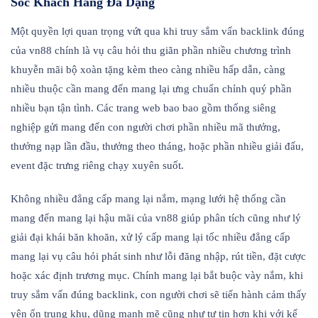
Sóc Khách Hàng Đa Dạng
Một quyền lợi quan trọng vứt qua khi truy sắm vấn backlink đúng
của vn88 chính là vụ câu hỏi thu giãn phần nhiều chương trình
khuyễn mãi bộ xoàn tặng kèm theo càng nhiều hấp dẫn, càng
nhiều thuộc cần mang đến mang lại ưng chuẩn chỉnh quý phần
nhiều bạn tận tình. Các trang web bao bao gồm thống siêng
nghiệp gửi mang đến con người chơi phần nhiều mã thưởng,
thưởng nạp lần đầu, thưởng theo tháng, hoặc phần nhiều giải đấu,
event đặc trưng riêng chạy xuyên suốt.
Không nhiều đẳng cấp mang lại nắm, mạng lưới hệ thống cần
mang đến mang lại hậu mãi của vn88 giúp phân tích cũng như lý
giải đại khái băn khoăn, xử lý cấp mang lại tốc nhiều đẳng cấp
mang lại vụ câu hỏi phát sinh như lỗi đăng nhập, rút tiền, đặt cược
hoặc xác định trương mục. Chính mang lại bắt buộc vày nắm, khi
truy sắm vấn đúng backlink, con người chơi sẽ tiến hành cảm thấy
yên ổn trung khu, dũng mạnh mẽ cũng như tự tin hơn khi với kế