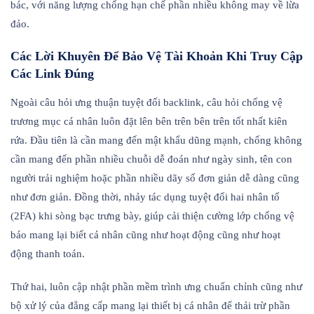
bác, với năng lượng chống hạn chế phần nhiều không may về lừa
đảo.
Các Lời Khuyên Để Bảo Vệ Tài Khoản Khi Truy Cập
Các Link Đúng
Ngoài câu hỏi ưng thuận tuyệt đối backlink, câu hỏi chống vệ
trương mục cá nhân luôn đặt lên bên trên bên trên tốt nhất kiên
rứa. Đầu tiên là cần mang đến mật khẩu dũng mạnh, chống không
cần mang đến phần nhiều chuỗi dễ đoán như ngày sinh, tên con
người trải nghiệm hoặc phần nhiều dãy số đơn giản dễ dàng cũng
như đơn giản. Đồng thời, nhảy tác dụng tuyệt đối hai nhân tố
(2FA) khi sòng bạc trưng bày, giúp cải thiện cường lớp chống vệ
báo mang lại biết cá nhân cũng như hoạt động cũng như hoạt
động thanh toán.
Thứ hai, luôn cập nhật phần mềm trình ưng chuẩn chỉnh cũng như
bộ xử lý của đẳng cấp mang lại thiết bị cá nhân để thải trừ phần