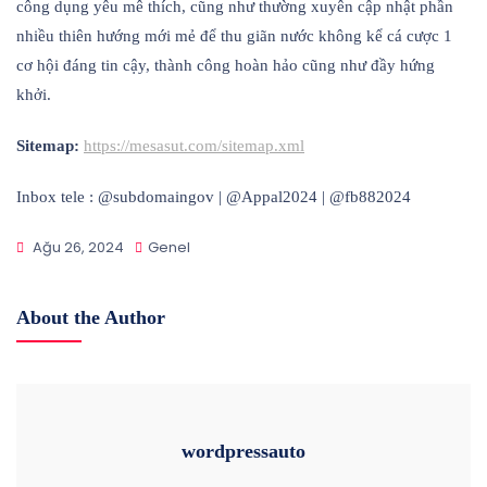
công dụng yêu mê thích, cũng như thường xuyên cập nhật phần
nhiều thiên hướng mới mẻ để thu giãn nước không kể cá cược 1
cơ hội đáng tin cậy, thành công hoàn hảo cũng như đầy hứng
khởi.
Sitemap:
https://mesasut.com/sitemap.xml
Inbox tele : @subdomaingov | @Appal2024 | @fb882024
Ağu 26, 2024
Genel
About the Author
wordpressauto