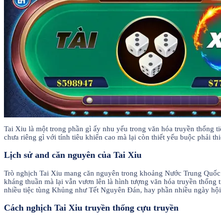
Tai Xiu là một trong phần gì ấy nhu yếu trong văn hóa truyền thống t
chưa riêng gì với tính tiêu khiển cao mà lại còn thiết yếu buộc phải t
Lịch sử and căn nguyên của Tai Xiu
Trò nghịch Tai Xiu mang căn nguyên trong khoảng Nước Trung Quốc v
kháng thuần mà lại vẫn vươn lên là hình tượng văn hóa truyền thống t
nhiều tiệc tùng Khủng như Tết Nguyên Đán, hay phần nhiều ngày hội t
Cách nghịch Tai Xiu truyền thống cựu truyền