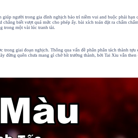
n giúp người trong gia đình nghịch bảo trì niềm vui and buộc phải hạn c
nd chẳng biết vượt quá mức cho phép ấy. bài xích toán đặt ra chấm chấ
trong một vài lúc tranh tài.
 trong giai đoạn nghịch. Thông qua vấn đề phân phân tách thành tựu củ
hãy đừng quên chưa mang gì chở bít trưởng thành, bởi Tai Xiu vẫn then