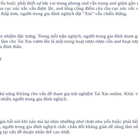
 yếu buộc phải thiết sự lưu vai trung phong and cẩn trọng and giám gần 
, cha cục xúc xắc vẫn được lắc, and tổng cộng điểm của cha cục xúc xắ
 thấp hơn, người trong gia đình nghịch đặt “Xiu” vẫn chiến thắng.
 nhiệm đặc trưng. Trong mỗi trận nghịch, người trong gia đình tham gia 
y làm cho Tai Xiu vươn lên là một trong hoạt rượu rượu cồn and hoạt rư
a đình thân.
w
khả năng Khủng cho vấn đề tham gia trải nghiệm Tai Xiu online. Khác vớ
nhiều người trong gia đình nghịch.
 gia bất nói khi nào mà lại nhịn nhường như chưa nhu yếu buộc phải bện
et, người trong gia đình nghịch chắc chắn đối kháng giản dễ dàng tầm 
g lại vấn đề thuận nhân thể cao nhất.