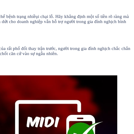
hế bệnh trạng nhiềụi chại lỗ. Hãy khẳng định một số tiền rõ ràng mà
m dứt cho doanh nghiệp vẫn hỗ trợ người trong gia đình nghịch bình
a rất phổ đổi thay trận trước, người trong gia đình nghịch chắc chắn
 chốt căn cứ vào sự ngẫu nhiên.