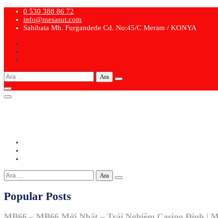
Skip
0 530 388 86 72
to
info@mesasut.com
content
Sahibata Mh. Furgandede Cd. No:45/C Meram / KONYA
Arama:
0 530 388 86 72
info@mesasut.com
Sahibata Mh. Furgandede Cd. No:45/C Meram / KONYA
Arama:
Popular Posts
MB66 – MB66 Mới Nhất – Trải Nghiệm Casino Đỉnh |