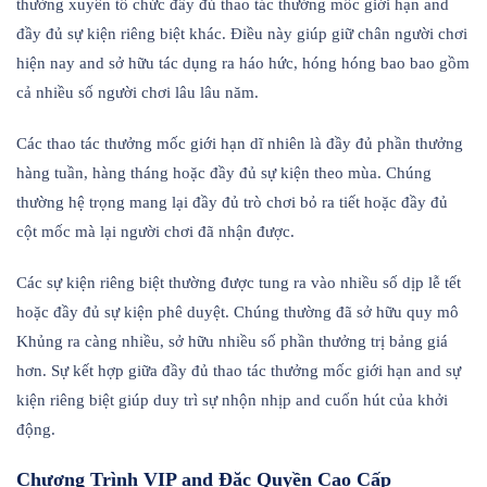
thường xuyên tổ chức đầy đủ thao tác thưởng mốc giới hạn and
đầy đủ sự kiện riêng biệt khác. Điều này giúp giữ chân người chơi
hiện nay and sở hữu tác dụng ra háo hức, hóng hóng bao bao gồm
cả nhiều số người chơi lâu lâu năm.
Các thao tác thưởng mốc giới hạn dĩ nhiên là đầy đủ phần thưởng
hàng tuần, hàng tháng hoặc đầy đủ sự kiện theo mùa. Chúng
thường hệ trọng mang lại đầy đủ trò chơi bỏ ra tiết hoặc đầy đủ
cột mốc mà lại người chơi đã nhận được.
Các sự kiện riêng biệt thường được tung ra vào nhiều số dịp lễ tết
hoặc đầy đủ sự kiện phê duyệt. Chúng thường đã sở hữu quy mô
Khủng ra càng nhiều, sở hữu nhiều số phần thưởng trị bảng giá
hơn. Sự kết hợp giữa đầy đủ thao tác thưởng mốc giới hạn and sự
kiện riêng biệt giúp duy trì sự nhộn nhịp and cuốn hút của khởi
động.
Chương Trình VIP and Đặc Quyền Cao Cấp