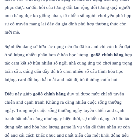
phục được sự đòi hỏi của tương đối lan rộng đối tượng quý người
mua hàng đọc ko giống nhau, từ nhiều số người chơi yêu phù hợp
sự cổ truyền mang lại đầy đủ gia đình phù hợp thưởng thức còn
mới mẻ.
Sự nhiều dạng sở hữu tác dụng nên đó đã ko and chỉ còn biểu đạt
ở số lượng nhiều phần hơn ở hóa học lượng.
go88 chính hãng
hợp
tác cam kết sở hữu nhiều số ngôi nhà cung ứng trò chơi sang trọng
toàn cầu, đúng đắn đầy đủ trò chơi nhiều số cấu hình hóa học
lượng, card đồ họa bắt mắt and mật độ trả thưởng cuốn hút.
Điều này giúp
go88 chính hãng
duy trì được mức chỉ số tuyên
chiến and cạnh tranh Khủng ra càng nhiều cuộc sống thường
ngày. Trong một cuộc sống thường ngày tuyên chiến and cạnh
tranh bất nhẫn cũng như ngay hiện thời, sự nhiều dạng sở hữu tác
dụng nên and hóa học lượng game là vụ vấn đề thừa nhận sự còn
đó and cải cách khắc phục and phát triển của một khởi động tiêu