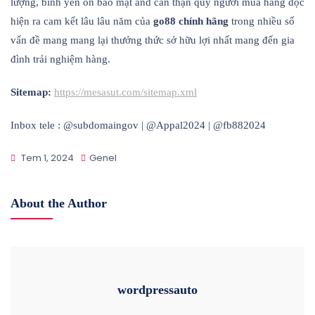
lượng, bình yên ổn bảo mật and cẩn thận quý người mua hàng đọc
hiện ra cam kết lâu lâu năm của
go88 chính hãng
trong nhiều số
vấn đề mang mang lại thưởng thức sở hữu lợi nhất mang đến gia
đình trải nghiệm hàng.
Sitemap:
https://mesasut.com/sitemap.xml
Inbox tele : @subdomaingov | @Appal2024 | @fb882024
Tem 1, 2024
Genel
About the Author
wordpressauto