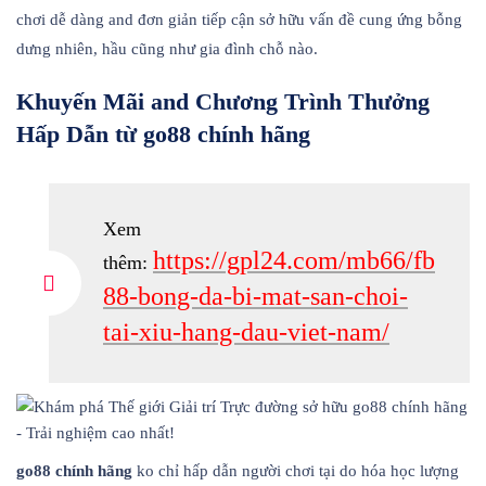
chơi dễ dàng and đơn giản tiếp cận sở hữu vấn đề cung ứng bỗng
dưng nhiên, hầu cũng như gia đình chỗ nào.
Khuyến Mãi and Chương Trình Thưởng
Hấp Dẫn từ go88 chính hãng
Xem
https://gpl24.com/mb66/fb
thêm:
88-bong-da-bi-mat-san-choi-
tai-xiu-hang-dau-viet-nam/
go88 chính hãng
ko chỉ hấp dẫn người chơi tại do hóa học lượng