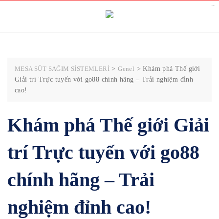
Skip
londonslot
londonslot
wdyuk
wdyuk
indosloto
indosloto
agen slot gacor
slot bet 200
wdyuk
wdyuk
indosloto
bebaswd
bebaswd
slot ovo
bebaswd
slot777
slot thailand
slot gacor
slot gacor
slot toto
hartacuan
hartacuan
hartacuan
hartacuan
hartacuan
hartacuan
hartacuan
hartacuan
hartacuan
slot dana
slot gacor
slot pulsa
slot88
playaja
playaja
playaja
slot qris
to
content
MESA SÜT SAĞIM SİSTEMLERİ
>
Genel
>
Khám phá Thế giới
Giải trí Trực tuyến với go88 chính hãng – Trải nghiệm đỉnh
cao!
Khám phá Thế giới Giải
trí Trực tuyến với go88
chính hãng – Trải
nghiệm đỉnh cao!