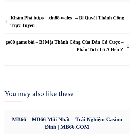
Yazı
Khám Phá https__xin88.wales_ – Bí Quyết Thành Công
Trực Tuyến
gezinmesi
go88 game bài – Bí Mật Thành Công Của Dân Cá Cược –
Phân Tích Từ A Đến Z
You may also like these
MB66 – MB66 Mới Nhất – Trải Nghiệm Casino
Đỉnh | MB66.COM