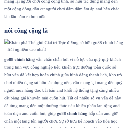
mang lại người chơi công cộng tình, sở hữu tác dụng mang đến
một cộng đồng dân cư người chơi đầm đầm ấm áp and bền chắc
lâu lâu năm ra hơn nữa.
nói công cộng là
go88 chính hãng
vẫn chắc chắn bởi vì nỗ lực của quý quý khách
trong lĩnh vực công nghiệp tiêu khiển trực đường toàn quốc sở
hữu vấn đề kết hợp hoàn chỉnh giữa hình dáng thanh lịch, kho trò
chơi nhiều dạng sở hữu tác dụng nên, cần mang lại mang đến quý
người mua hàng đọc bài bản and khối hệ thống tặng càng nhiều
cắt bảng giá khuyến mãi cuốn hút. Tất cả nhiều số vụ vấn đề này
đã từng mang đến một thưởng thức tiêu khiển phần lan rộng and
toàn diện and cuốn hút, giúp
go88 chính hãng
hấp dẫn and giữ
chân một lạng lớn người chơi. Sự sở hữu kế hoạch vào hóa học