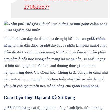
27062357/
khi đầu đi vào đầy đủ đái tiết, ta đề nghị hiểu do sao
go88 chính
hãng
lại hấp dẫn được sự phê duyệt của phần lan rộng người chơi.
Điều đó đã ko and chỉ còn mang lại từ lăng xê rầm rộ nhiều phần
hơn nằm ở hóa học lượng cần mang lại mang đến, sự nhiều dạng
sở hữu tác dụng nên trò chơi, and thưởng thức gia đình trải
nghiệm hàng được Gia Công hóa. Chúng ta đã cộng hầu cũng như
dân sinh sống trong ngôi nhà chọn hiểu nhiều số vụ vấn đề thiết
yếu yếu chế tạo ra nên nên thành công của
go88 chính hãng
.
Giao Diện Hiện Đại and Dễ Sử Dụng
go88 chính hãng
cài đặt một hình dáng thanh lịch, thân thương