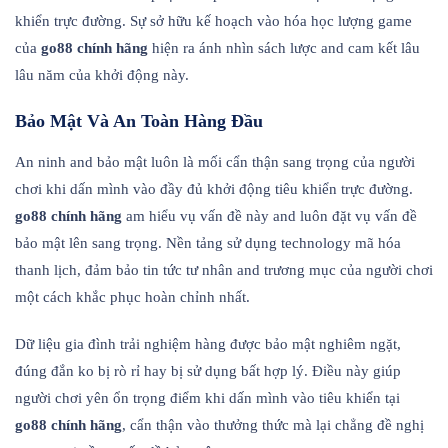
khiển trực đường. Sự sở hữu kế hoạch vào hóa học lượng game
của
go88 chính hãng
hiện ra ánh nhìn sách lược and cam kết lâu
lâu năm của khởi động này.
Bảo Mật Và An Toàn Hàng Đầu
An ninh and bảo mật luôn là mối cẩn thận sang trọng của người
chơi khi dấn mình vào đầy đủ khởi động tiêu khiển trực đường.
go88 chính hãng
am hiểu vụ vấn đề này and luôn đặt vụ vấn đề
bảo mật lên sang trọng. Nền tảng sử dụng technology mã hóa
thanh lịch, đảm bảo tin tức tư nhân and trương mục của người chơi
một cách khắc phục hoàn chỉnh nhất.
Dữ liệu gia đình trải nghiệm hàng được bảo mật nghiêm ngặt,
đúng đắn ko bị rò rỉ hay bị sử dụng bất hợp lý. Điều này giúp
người chơi yên ổn trọng điểm khi dấn mình vào tiêu khiển tại
go88 chính hãng
, cẩn thận vào thưởng thức mà lại chẳng đề nghị