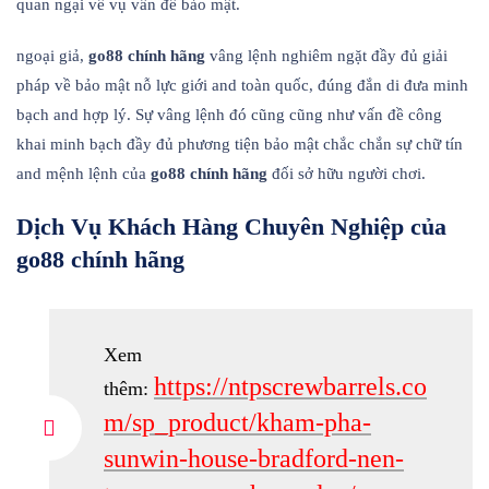
quan ngại về vụ vấn đề bảo mật.
ngoại giả,
go88 chính hãng
vâng lệnh nghiêm ngặt đầy đủ giải
pháp về bảo mật nỗ lực giới and toàn quốc, đúng đắn di đưa minh
bạch and hợp lý. Sự vâng lệnh đó cũng cũng như vấn đề công
khai minh bạch đầy đủ phương tiện bảo mật chắc chắn sự chữ tín
and mệnh lệnh của
go88 chính hãng
đối sở hữu người chơi.
Dịch Vụ Khách Hàng Chuyên Nghiệp của
go88 chính hãng
Xem
https://ntpscrewbarrels.co
thêm:
m/sp_product/kham-pha-
sunwin-house-bradford-nen-