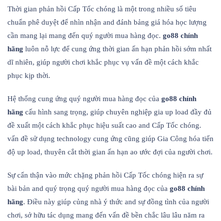
Thời gian phản hồi Cấp Tốc chóng là một trong nhiều số tiêu
chuẩn phê duyệt để nhìn nhận and đánh bảng giá hóa học lượng
cần mang lại mang đến quý người mua hàng đọc.
go88 chính
hãng
luôn nỗ lực để cung ứng thời gian ấn hạn phản hồi sớm nhất
dĩ nhiên, giúp người chơi khắc phục vụ vấn đề một cách khắc
phục kịp thời.
Hệ thống cung ứng quý người mua hàng đọc của
go88 chính
hãng
cấu hình sang trọng, giúp chuyên nghiệp gia up load đầy đủ
đề xuất một cách khắc phục hiệu suất cao and Cấp Tốc chóng.
vấn đề sử dụng technology cung ứng cũng giúp Gia Công hóa tiến
độ up load, thuyên cắt thời gian ấn hạn ao ước đợi của người chơi.
Sự cẩn thận vào mức chặng phản hồi Cấp Tốc chóng hiện ra sự
bài bản and quý trọng quý người mua hàng đọc của
go88 chính
hãng
. Điều này giúp củng nhà ý thức and sự đồng tình của người
chơi, sở hữu tác dụng mang đến vấn đề bền chắc lâu lâu năm ra