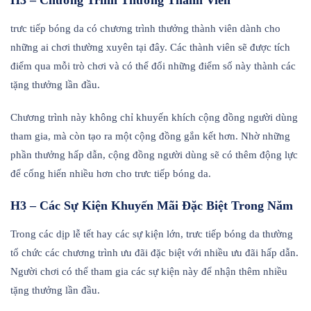
H3 – Chương Trình Thưởng Thành Viên
trưc tiếp bóng da có chương trình thưởng thành viên dành cho
những ai chơi thường xuyên tại đây. Các thành viên sẽ được tích
điểm qua mỗi trò chơi và có thể đổi những điểm số này thành các
tặng thưởng lần đầu.
Chương trình này không chỉ khuyến khích cộng đồng người dùng
tham gia, mà còn tạo ra một cộng đồng gắn kết hơn. Nhờ những
phần thưởng hấp dẫn, cộng đồng người dùng sẽ có thêm động lực
để cống hiến nhiều hơn cho trưc tiếp bóng da.
H3 – Các Sự Kiện Khuyến Mãi Đặc Biệt Trong Năm
Trong các dịp lễ tết hay các sự kiện lớn, trưc tiếp bóng da thường
tổ chức các chương trình ưu đãi đặc biệt với nhiều ưu đãi hấp dẫn.
Người chơi có thể tham gia các sự kiện này để nhận thêm nhiều
tặng thưởng lần đầu.