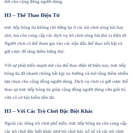
đời cho cộng đồng người dùng.
H3 – Thể Thao Điện Tử
trưc tiếp bóng da không chỉ dừng lại ở các trò chơi sòng bài hay
slot, mà còn cung cấp các dịch vụ trò chơi sòng bài thú vị điện tử.
Người chơi có thể tham gia vào các trận đấu thể thao nổi bật và
gửi cược để tăng thêm hứng thú.
Với sự phát triển mạnh mẽ của thể thao điện tử hiện nay, trưc tiếp
bóng da đã nhanh chóng bắt kịp xu hướng và mở rộng thêm nhiều
lựa chọn cho cộng đồng người dùng. Dịch vụ chơi cá gửi cược thể
thao tại trưc tiếp bóng da giúp cộng đồng người dùng vừa giải trí,
vừa có cơ hội kiếm tiền lãi.
H3 – Với Các Trò Chơi Đặc Biệt Khác
Ngoài các dòng trò chơi phổ biến, trưc tiếp bóng da còn cung cấp
các trò chơi đặc biệt khác như trò chơi bài, xổ số và các trò chơi