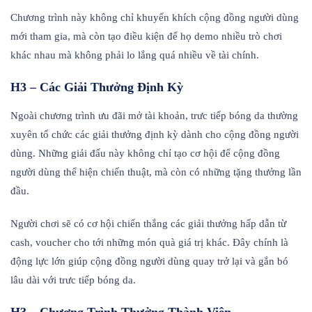
Chương trình này không chỉ khuyến khích cộng đồng người dùng
mới tham gia, mà còn tạo điều kiện để họ demo nhiều trò chơi
khác nhau mà không phải lo lắng quá nhiều về tài chính.
H3 – Các Giải Thưởng Định Kỳ
Ngoài chương trình ưu đãi mở tài khoản, trưc tiếp bóng da thường
xuyên tổ chức các giải thưởng định kỳ dành cho cộng đồng người
dùng. Những giải đấu này không chỉ tạo cơ hội để cộng đồng
người dùng thể hiện chiến thuật, mà còn có những tặng thưởng lần
đầu.
Người chơi sẽ có cơ hội chiến thắng các giải thưởng hấp dẫn từ
cash, voucher cho tới những món quà giá trị khác. Đây chính là
động lực lớn giúp cộng đồng người dùng quay trở lại và gắn bó
lâu dài với trưc tiếp bóng da.