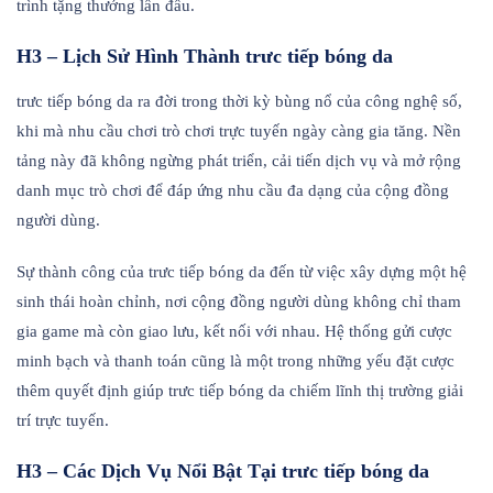
trình tặng thưởng lần đầu.
H3 – Lịch Sử Hình Thành trưc tiếp bóng da
trưc tiếp bóng da ra đời trong thời kỳ bùng nổ của công nghệ số,
khi mà nhu cầu chơi trò chơi trực tuyến ngày càng gia tăng. Nền
tảng này đã không ngừng phát triển, cải tiến dịch vụ và mở rộng
danh mục trò chơi để đáp ứng nhu cầu đa dạng của cộng đồng
người dùng.
Sự thành công của trưc tiếp bóng da đến từ việc xây dựng một hệ
sinh thái hoàn chỉnh, nơi cộng đồng người dùng không chỉ tham
gia game mà còn giao lưu, kết nối với nhau. Hệ thống gửi cược
minh bạch và thanh toán cũng là một trong những yếu đặt cược
thêm quyết định giúp trưc tiếp bóng da chiếm lĩnh thị trường giải
trí trực tuyến.
H3 – Các Dịch Vụ Nổi Bật Tại trưc tiếp bóng da