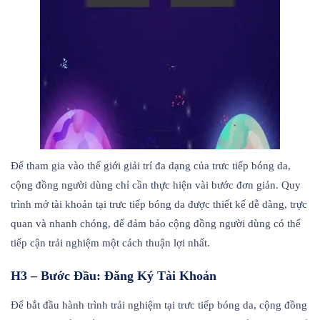
Để tham gia vào thế giới giải trí đa dạng của trưc tiếp bóng da,
cộng đồng người dùng chỉ cần thực hiện vài bước đơn giản. Quy
trình mở tài khoản tại trưc tiếp bóng da được thiết kế dễ dàng, trực
quan và nhanh chóng, để đảm bảo cộng đồng người dùng có thể
tiếp cận trải nghiệm một cách thuận lợi nhất.
H3 – Bước Đầu: Đăng Ký Tài Khoản
Để bắt đầu hành trình trải nghiệm tại trưc tiếp bóng da, cộng đồng