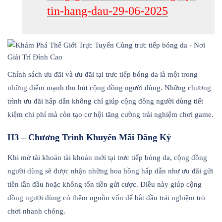
tin-hang-dau-29-06-2025
Chính sách ưu đãi và ưu đãi tại trưc tiếp bóng da là một trong
những điểm mạnh thu hút cộng đồng người dùng. Những chương
trình ưu đãi hấp dẫn không chỉ giúp cộng đồng người dùng tiết
kiệm chi phí mà còn tạo cơ hội tăng cường trải nghiệm chơi game.
H3 – Chương Trình Khuyến Mãi Đăng Ký
Khi mở tài khoản tài khoản mới tại trưc tiếp bóng da, cộng đồng
người dùng sẽ được nhận những hoa hồng hấp dẫn như ưu đãi gửi
tiền lần đầu hoặc không tốn tiền gửi cược. Điều này giúp cộng
đồng người dùng có thêm nguồn vốn để bắt đầu trải nghiệm trò
chơi nhanh chóng.