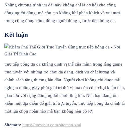
Những chương trình ưu đãi này không chỉ là cơ hội cho cộng
đồng người dùng, mà còn tạo không khí phấn khích và vui tươi
trong cộng đồng cộng đồng người dùng tại trưc tiếp bóng da.
Kết luận
trưc tiếp bóng da đã khẳng định vị thế của mình trong làng game
trực tuyến với những trò chơi đa dạng, dịch vụ chất lượng và
chính sách tặng thưởng lần đầu. Người chơi không chỉ được trải
nghiệm những giây phút giải trí thú vị mà còn có cơ hội kiếm tiền,
giao lưu với cộng đồng người chơi rộng lớn. Nếu bạn đang tìm
kiếm một địa điểm để giải trí trực tuyến, trưc tiếp bóng da chính là
một lựa chọn hoàn hảo mà bạn không nên bỏ lỡ.
Sitemap:
https://mesasut.com/sitemap.xml