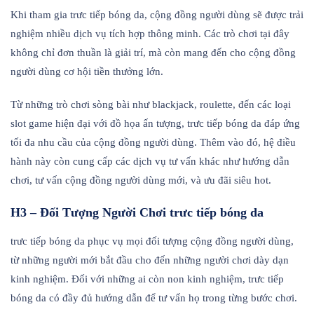
Khi tham gia trưc tiếp bóng da, cộng đồng người dùng sẽ được trải
nghiệm nhiều dịch vụ tích hợp thông minh. Các trò chơi tại đây
không chỉ đơn thuần là giải trí, mà còn mang đến cho cộng đồng
người dùng cơ hội tiền thưởng lớn.
Từ những trò chơi sòng bài như blackjack, roulette, đến các loại
slot game hiện đại với đồ họa ấn tượng, trưc tiếp bóng da đáp ứng
tối đa nhu cầu của cộng đồng người dùng. Thêm vào đó, hệ điều
hành này còn cung cấp các dịch vụ tư vấn khác như hướng dẫn
chơi, tư vấn cộng đồng người dùng mới, và ưu đãi siêu hot.
H3 – Đối Tượng Người Chơi trưc tiếp bóng da
trưc tiếp bóng da phục vụ mọi đối tượng cộng đồng người dùng,
từ những người mới bắt đầu cho đến những người chơi dày dạn
kinh nghiệm. Đối với những ai còn non kinh nghiệm, trưc tiếp
bóng da có đầy đủ hướng dẫn để tư vấn họ trong từng bước chơi.