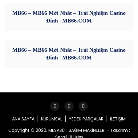
MB66 – MB66 Mới Nhất – Trải Nghiệm Casino
Đỉnh | MB66.COM
MB66 – MB66 Mới Nhất – Trải Nghiệm Casino
Đỉnh | MB66.COM
ANA SAYFA
KURUMSAL
YEDEK PARÇALAR
İLETİŞİM
Copyright © 2020. MESASÜT SAĞIM MAKİNELERİ - Tasarım :
Sergili Bilişim