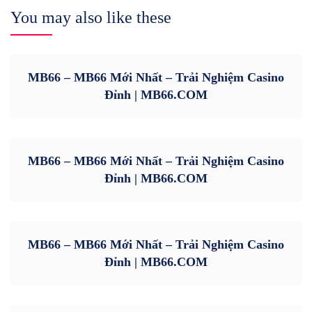
You may also like these
MB66 – MB66 Mới Nhất – Trải Nghiệm Casino
Đỉnh | MB66.COM
MB66 – MB66 Mới Nhất – Trải Nghiệm Casino
Đỉnh | MB66.COM
MB66 – MB66 Mới Nhất – Trải Nghiệm Casino
Đỉnh | MB66.COM