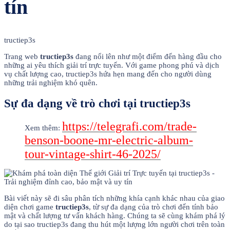
tín
tructiep3s
Trang web
tructiep3s
đang nổi lên như một điểm đến hàng đầu cho
những ai yêu thích giải trí trực tuyến. Với game phong phú và dịch
vụ chất lượng cao, tructiep3s hứa hẹn mang đến cho người dùng
những trải nghiệm khó quên.
Sự đa dạng về trò chơi tại tructiep3s
https://telegrafi.com/trade-
Xem thêm:
benson-boone-mr-electric-album-
tour-vintage-shirt-46-2025/
Bài viết này sẽ đi sâu phân tích những khía cạnh khác nhau của giao
diện chơi game
tructiep3s
, từ sự đa dạng của trò chơi đến tính bảo
mật và chất lượng tư vấn khách hàng. Chúng ta sẽ cùng khám phá lý
do tại sao tructiep3s đang thu hút một lượng lớn người chơi trên toàn