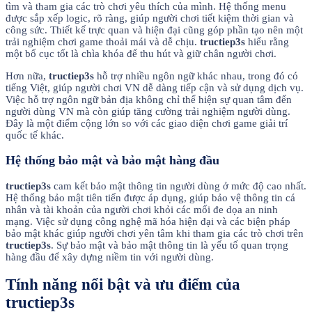
tìm và tham gia các trò chơi yêu thích của mình. Hệ thống menu
được sắp xếp logic, rõ ràng, giúp người chơi tiết kiệm thời gian và
công sức. Thiết kế trực quan và hiện đại cũng góp phần tạo nên một
trải nghiệm chơi game thoải mái và dễ chịu.
tructiep3s
hiểu rằng
một bố cục tốt là chìa khóa để thu hút và giữ chân người chơi.
Hơn nữa,
tructiep3s
hỗ trợ nhiều ngôn ngữ khác nhau, trong đó có
tiếng Việt, giúp người chơi VN dễ dàng tiếp cận và sử dụng dịch vụ.
Việc hỗ trợ ngôn ngữ bản địa không chỉ thể hiện sự quan tâm đến
người dùng VN mà còn giúp tăng cường trải nghiệm người dùng.
Đây là một điểm cộng lớn so với các giao diện chơi game giải trí
quốc tế khác.
Hệ thống bảo mật và bảo mật hàng đầu
tructiep3s
cam kết bảo mật thông tin người dùng ở mức độ cao nhất.
Hệ thống bảo mật tiên tiến được áp dụng, giúp bảo vệ thông tin cá
nhân và tài khoản của người chơi khỏi các mối đe dọa an ninh
mạng. Việc sử dụng công nghệ mã hóa hiện đại và các biện pháp
bảo mật khác giúp người chơi yên tâm khi tham gia các trò chơi trên
tructiep3s
. Sự bảo mật và bảo mật thông tin là yếu tố quan trọng
hàng đầu để xây dựng niềm tin với người dùng.
Tính năng nổi bật và ưu điểm của
tructiep3s