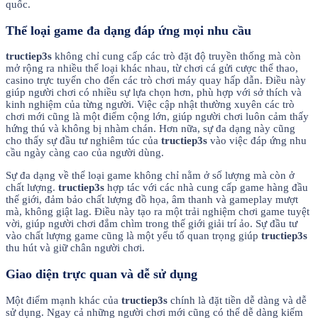
quốc.
Thể loại game đa dạng đáp ứng mọi nhu cầu
tructiep3s
không chỉ cung cấp các trò đặt độ truyền thống mà còn
mở rộng ra nhiều thể loại khác nhau, từ chơi cá gửi cược thể thao,
casino trực tuyến cho đến các trò chơi máy quay hấp dẫn. Điều này
giúp người chơi có nhiều sự lựa chọn hơn, phù hợp với sở thích và
kinh nghiệm của từng người. Việc cập nhật thường xuyên các trò
chơi mới cũng là một điểm cộng lớn, giúp người chơi luôn cảm thấy
hứng thú và không bị nhàm chán. Hơn nữa, sự đa dạng này cũng
cho thấy sự đầu tư nghiêm túc của
tructiep3s
vào việc đáp ứng nhu
cầu ngày càng cao của người dùng.
Sự đa dạng về thể loại game không chỉ nằm ở số lượng mà còn ở
chất lượng.
tructiep3s
hợp tác với các nhà cung cấp game hàng đầu
thế giới, đảm bảo chất lượng đồ họa, âm thanh và gameplay mượt
mà, không giật lag. Điều này tạo ra một trải nghiệm chơi game tuyệt
vời, giúp người chơi đắm chìm trong thế giới giải trí ảo. Sự đầu tư
vào chất lượng game cũng là một yếu tố quan trọng giúp
tructiep3s
thu hút và giữ chân người chơi.
Giao diện trực quan và dễ sử dụng
Một điểm mạnh khác của
tructiep3s
chính là đặt tiền dễ dàng và dễ
sử dụng. Ngay cả những người chơi mới cũng có thể dễ dàng kiếm