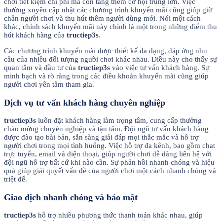
chơi tiết kiệm chi phí mà còn tăng thêm cơ hội trúng lớn. Việc
thường xuyên cập nhật các chương trình khuyến mãi cũng giúp giữ
chân người chơi và thu hút thêm người dùng mới. Nói một cách
khác, chính sách khuyến mãi này chính là một trong những điểm thu
hút khách hàng của
tructiep3s
.
Các chương trình khuyến mãi được thiết kế đa dạng, đáp ứng nhu
cầu của nhiều đối tượng người chơi khác nhau. Điều này cho thấy sự
quan tâm và đầu tư của
tructiep3s
vào việc tư vấn khách hàng. Sự
minh bạch và rõ ràng trong các điều khoản khuyến mãi cũng giúp
người chơi yên tâm tham gia.
Dịch vụ tư vấn khách hàng chuyên nghiệp
tructiep3s
luôn đặt khách hàng làm trọng tâm, cung cấp thưởng
chào mừng chuyên nghiệp và tận tâm. Đội ngũ tư vấn khách hàng
được đào tạo bài bản, sẵn sàng giải đáp mọi thắc mắc và hỗ trợ
người chơi trong mọi tình huống. Việc hỗ trợ đa kênh, bao gồm chat
trực tuyến, email và điện thoại, giúp người chơi dễ dàng liên hệ với
đội ngũ hỗ trợ bất cứ khi nào cần. Sự phản hồi nhanh chóng và hiệu
quả giúp giải quyết vấn đề của người chơi một cách nhanh chóng và
triệt để.
Giao dịch nhanh chóng và bảo mật
tructiep3s
hỗ trợ nhiều phương thức thanh toán khác nhau, giúp