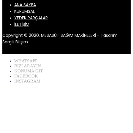
ANA SAYFA
KURUMSAL
YEDEK PARÇALAR
İLETİŞİM
Copyright © 2020. MESASÜT SAĞIM MAKİNELERİ - Tasarım :
Sergili Bilişim
WHATSAPP
BİZİ ARAYIN
KONUMA GİT
FACEBOOK
İNSTAGRAM