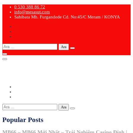
Skip
0 530 388 86 72
to
info@mesasut.com
content
Sahibata Mh. Furgandede Cd. No:45/C Meram / KONYA
Arama:
0 530 388 86 72
info@mesasut.com
Sahibata Mh. Furgandede Cd. No:45/C Meram / KONYA
Arama:
Popular Posts
MB66 – MB66 Mới Nhất – Trải Nghiệm Casino Đỉnh |