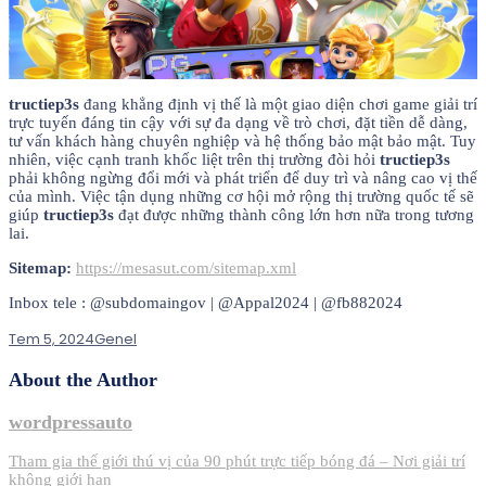
tructiep3s
đang khẳng định vị thế là một giao diện chơi game giải trí
trực tuyến đáng tin cậy với sự đa dạng về trò chơi, đặt tiền dễ dàng,
tư vấn khách hàng chuyên nghiệp và hệ thống bảo mật bảo mật. Tuy
nhiên, việc cạnh tranh khốc liệt trên thị trường đòi hỏi
tructiep3s
phải không ngừng đổi mới và phát triển để duy trì và nâng cao vị thế
của mình. Việc tận dụng những cơ hội mở rộng thị trường quốc tế sẽ
giúp
tructiep3s
đạt được những thành công lớn hơn nữa trong tương
lai.
Sitemap:
https://mesasut.com/sitemap.xml
Inbox tele : @subdomaingov | @Appal2024 | @fb882024
Tem 5, 2024
Genel
About the Author
wordpressauto
Yazı
Tham gia thế giới thú vị của 90 phút trực tiếp bóng đá – Nơi giải trí
không giới hạn