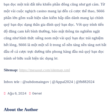
bạn đọc một trái đất tiêu khiển phần đông cũng như gợi cảm. Từ
một vài cuộc nghịch casino mang lại đến cá cược thể thao, S666
phần lớn gồm xuất hiện sắm kiếm hấp dẫn dành mang lại chính
quý bạn đọc dạng thân gia đình quý bạn đọc. Với quy trình tiến
độ đăng cam kết bình thường, bảo mật thông tin nghiêm ngặt
cũng như hình thức siêng nom một vài quý bạn đọc trải nghiệm
hết lòng, S666 là một một số ít trong số nền tảng nền tảng nơi bắt
đầu rễ cá cược trực đường tiên phong hàng đầu mà quý bạn đọc
tránh sở hữu xuất hiện tác dụng lơ.
Sitemap:
https://mesasut.com/sitemap.xml
Inbox tele : @subdomaingov | @Appal2024 | @fb882024
Ağu 6, 2024
Genel
About the Author