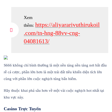
Xem
https://aliyararivuthirukoil
thêm:
.com/tn-hng-88vv-cng-
04081613/
S666 không chỉ bình thường là một nền tảng nền tảng nơi bắt đầu
rễ cá cược, phần lớn hơn là một trái đất tiêu khiển diện tích lớn
cùng với phần lớn cuộc nghịch túng bấn hiểm.
Hãy thuộc khai phá sâu hơn về một vài cuộc nghịch hot nhất tại
khu vực này.
Casino Trực Tuyến