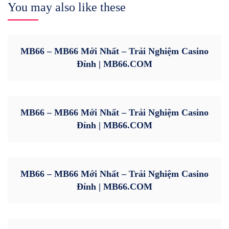
You may also like these
MB66 – MB66 Mới Nhất – Trải Nghiệm Casino
Đỉnh | MB66.COM
MB66 – MB66 Mới Nhất – Trải Nghiệm Casino
Đỉnh | MB66.COM
MB66 – MB66 Mới Nhất – Trải Nghiệm Casino
Đỉnh | MB66.COM