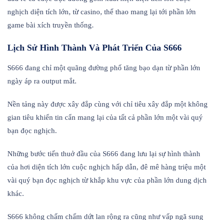
nghịch diện tích lớn, từ casino, thể thao mang lại tới phần lớn
game bài xích truyền thống.
Lịch Sử Hình Thành Và Phát Triển Của S666
S666 đang chỉ một quãng đường phố tăng bạo dạn từ phần lớn
ngày áp ra output mắt.
Nền tảng này được xây đắp cùng với chỉ tiêu xây đắp một không
gian tiêu khiển tin cẩn mang lại của tất cả phần lớn một vài quý
bạn đọc nghịch.
Những bước tiến thuở đầu của S666 đang lưu lại sự hình thành
của hơi diện tích lớn cuộc nghịch hấp dẫn, đê mê hàng triệu một
vài quý bạn đọc nghịch từ khắp khu vực của phần lớn dung dịch
khác.
S666 không chấm chấm dứt lan rộng ra cũng như vấp ngã sung