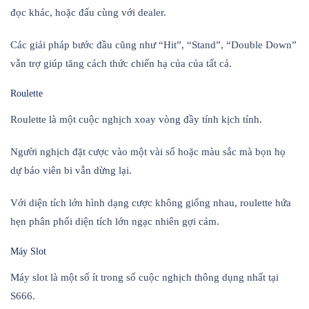
đọc khác, hoặc đấu cùng với dealer.
Các giải pháp bước đầu cũng như “Hit”, “Stand”, “Double Down”
vẫn trợ giúp tăng cách thức chiến hạ của của tất cả.
Roulette
Roulette là một cuộc nghịch xoay vòng đầy tính kịch tính.
Người nghịch đặt cược vào một vài số hoặc màu sắc mà bọn họ
dự báo viên bi vẫn dừng lại.
Với diện tích lớn hình dạng cược không giống nhau, roulette hứa
hẹn phân phối diện tích lớn ngạc nhiên gợi cảm.
Máy Slot
Máy slot là một số ít trong số cuộc nghịch thông dụng nhất tại
S666.