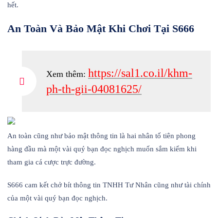
hết.
An Toàn Và Bảo Mật Khi Chơi Tại S666
https://sal1.co.il/khm-
Xem thêm:
ph-th-gii-04081625/
An toàn cũng như bảo mật thông tin là hai nhân tố tiên phong
hàng đầu mà một vài quý bạn đọc nghịch muốn sắm kiếm khi
tham gia cá cược trực đường.
S666 cam kết chở bít thông tin TNHH Tư Nhân cũng như tài chính
của một vài quý bạn đọc nghịch.