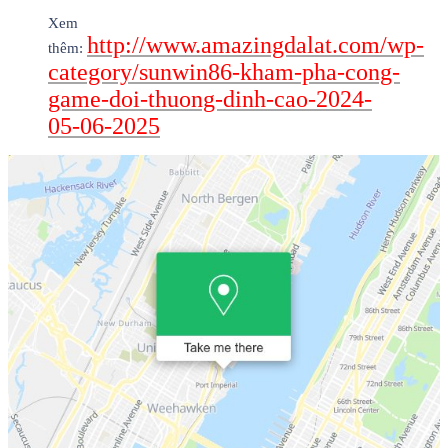
Xem
http://www.amazingdalat.com/wp-
thêm:
category/sunwin86-kham-pha-cong-
game-doi-thuong-dinh-cao-2024-
05-06-2025