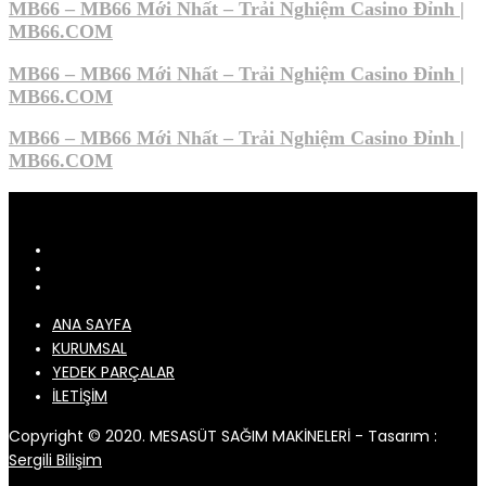
MB66 – MB66 Mới Nhất – Trải Nghiệm Casino Đỉnh |
MB66.COM
MB66 – MB66 Mới Nhất – Trải Nghiệm Casino Đỉnh |
MB66.COM
MB66 – MB66 Mới Nhất – Trải Nghiệm Casino Đỉnh |
MB66.COM
ANA SAYFA
KURUMSAL
YEDEK PARÇALAR
İLETİŞİM
Copyright © 2020. MESASÜT SAĞIM MAKİNELERİ - Tasarım :
Sergili Bilişim