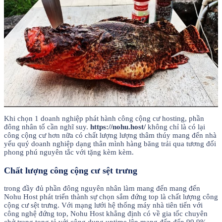
Khi chọn 1 doanh nghiệp phát hành công cộng cư hosting, phần
đông nhân tố cần nghĩ suy.
https://nohu.host/
không chỉ là có lại
công cộng cư hơn nữa có chất lượng lượng thâm thúy mang đến nhà
yếu quý doanh nghiệp dạng thân mình hàng băng trải qua tương đối
phong phú nguyên tắc với tặng kèm kèm.
Chất lượng công cộng cư sệt trưng
trong đầy đủ phần đông nguyên nhân làm mang đến mang đến
Nohu Host phát triển thành sự chọn sắm đứng top là chất lượng công
cộng cư sệt trưng. Với mạng lưới hệ thống máy nhà tiên tiến với
công nghệ đứng top, Nohu Host khẳng định có về gia tốc chuyên