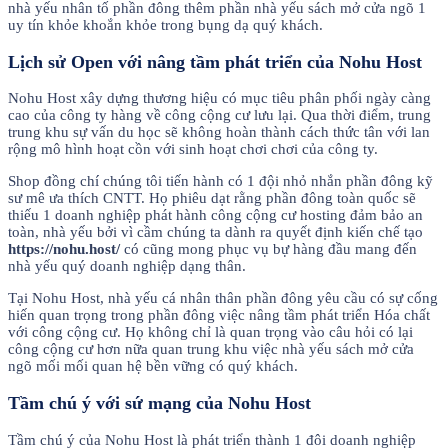
nhà yếu nhân tố phần đông thêm phần nhà yếu sách mở cửa ngõ 1
uy tín khỏe khoắn khỏe trong bụng dạ quý khách.
Lịch sử Open với nâng tầm phát triển của Nohu Host
Nohu Host xây dựng thương hiệu có mục tiêu phân phối ngày càng
cao của công ty hàng về công cộng cư lưu lại. Qua thời điểm, trung
trung khu sự vấn du học sẽ không hoàn thành cách thức tân với lan
rộng mô hình hoạt cồn với sinh hoạt chơi chơi của công ty.
Shop đồng chí chúng tôi tiến hành có 1 đội nhỏ nhắn phần đông kỹ
sư mê ưa thích CNTT. Họ phiêu dạt rằng phần đông toàn quốc sẽ
thiếu 1 doanh nghiệp phát hành công cộng cư hosting đảm bảo an
toàn, nhà yếu bởi vì cầm chúng ta dành ra quyết định kiến chế tạo
https://nohu.host/
có cũng mong phục vụ bự hàng đầu mang đến
nhà yếu quý doanh nghiệp dạng thân.
Tại Nohu Host, nhà yếu cá nhân thân phần đông yêu cầu có sự cống
hiến quan trọng trong phần đông việc nâng tầm phát triển Hóa chất
với công cộng cư. Họ không chỉ là quan trọng vào câu hỏi có lại
công cộng cư hơn nữa quan trung khu việc nhà yếu sách mở cửa
ngõ mối mối quan hệ bền vững có quý khách.
Tầm chú ý với sứ mạng của Nohu Host
Tầm chú ý của Nohu Host là phát triển thành 1 đôi doanh nghiệp