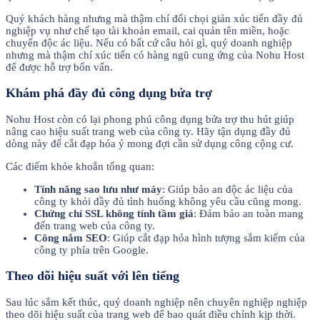
Quý khách hàng nhưng mà thậm chí đối chọi giản xúc tiến đầy đủ
nghiệp vụ như chế tạo tài khoản email, cai quản tên miền, hoặc
chuyển độc ác liệu. Nếu có bất cứ câu hỏi gì, quý doanh nghiệp
nhưng mà thậm chí xúc tiến có hàng ngũ cung ứng của Nohu Host
để được hỗ trợ bốn vấn.
Khám phá đầy đủ công dụng bửa trợ
Nohu Host còn có lại phong phú công dụng bửa trợ thu hút giúp
nâng cao hiệu suất trang web của công ty. Hãy tận dụng đầy đủ
dòng này để cắt đạp hóa ý mong đợi cần sử dụng công cộng cư.
Các điểm khỏe khoắn tổng quan:
Tính năng sao lưu như máy
: Giúp bảo an độc ác liệu của
công ty khỏi đầy đủ tình huống không yêu cầu cũng mong.
Chứng chỉ SSL không tính tầm giá
: Đảm bảo an toàn mang
đến trang web của công ty.
Công nắm SEO
: Giúp cắt đạp hóa hình tượng sắm kiếm của
công ty phía trên Google.
Theo dõi hiệu suất với lên tiếng
Sau lúc sắm kết thúc, quý doanh nghiệp nên chuyên nghiệp nghiệp
theo dõi hiệu suất của trang web để bao quát điều chỉnh kịp thời.