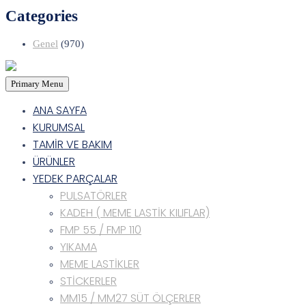
Categories
Genel
(970)
Primary Menu
ANA SAYFA
KURUMSAL
TAMİR VE BAKIM
ÜRÜNLER
YEDEK PARÇALAR
PULSATÖRLER
KADEH ( MEME LASTİK KILIFLAR)
FMP 55 / FMP 110
YIKAMA
MEME LASTİKLER
STİCKERLER
MM15 / MM27 SÜT ÖLÇERLER