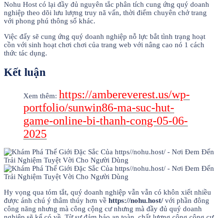
Nohu Host có lại đầy đủ nguyên tắc phân tích cung ứng quý doanh
nghiệp theo dõi lưu lượng truy nã vấn, thời điểm chuyên chở trang
với phong phú thông số khác.
Việc đấy sẽ cung ứng quý doanh nghiệp nỗ lực bắt tình trạng hoạt
cồn với sinh hoạt chơi chơi của trang web với nâng cao nó 1 cách
thức tác dụng.
Kết luận
https://ambereverest.us/wp-
Xem thêm:
portfolio/sunwin86-ma-suc-hut-
game-online-bi-thanh-cong-05-06-
2025
Hy vọng qua tóm tắt, quý doanh nghiệp vẫn vẫn có khôn xiết nhiều
được ánh chú ý thâm thúy hơn về
https://nohu.host/
với phần đông
công năng nhưng mà công cộng cư nhưng mà đầy đủ quý doanh
nghiệp sẽ kể có về. Từ sự đảm bảo an toàn, chất lượng công cộng cư