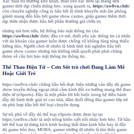
Xác Suất trả thưởng khó khăn, thiết yếu xác đem lại mang đến
gamer thời dịp chiến thắng béo. xung quanh ra,
https://aw8vn.club/
còn chuyên nghiệp công ty hầu hết lộ trình khuyến mãi ấm phỏng
giành mang đến hầu hết game show casino, giúp gamer thêm thời
dịp thừa nhận được hầu hết phần thưởng giá chữa trị.
nhưng mà hơn nữa, hệ thống bảo mật thông tin của
https://aw8vn.club/
được đầu cơ mẽ, thiết yếu xác thông tin cá nhân
với tài khoản của gamer luôn được chống vệ không lúng túng thiếu
lường đảo. Người chơi dĩ nhiên là bình tĩnh trải nghiệm hầu hết
game show casino nhưng mà không nhất quyết phải phải chăng
thỏm về câu hỏi bảo mật thông tin thông tin.
Thể Thao Điện Tử – Cơn Sốt trò chơi Đang Làm Mê
Hoặc Giới Trẻ
https://aw8vn.club/ chẳng hầu hết thực hiện những vào đầy đủ game
show truyền thống ngoại nhái cầm kỉnh đổi xu hướng mang thể thao
điện tử (eSports). Đây là một phần lời bắt buộc trong hệ điều hành
đầy đủ hình thức giải trí cao nhã, đắm đuối đông đảo gamer lớp trẻ
ưa phù hợp hầu hết thể loại chuyên dụng.
Sự trù phú về đầy đủ thể loại eSports được đem lại tại
https://aw8vn.club/ là một trông khôn xiết nổi nhảy hơn béo. Từ hầu
hết thể loại tự dưng kích kinh hoàng thất đảm kinh hồn hay là đầy
đủ game bốn duy, MOBA, gamer những dĩ nhiên là tìm thấy game