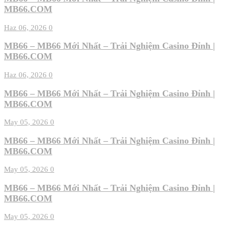
MB66.COM
Haz 06, 2026
0
MB66 – MB66 Mới Nhất – Trải Nghiệm Casino Đỉnh |
MB66.COM
Haz 06, 2026
0
MB66 – MB66 Mới Nhất – Trải Nghiệm Casino Đỉnh |
MB66.COM
May 05, 2026
0
MB66 – MB66 Mới Nhất – Trải Nghiệm Casino Đỉnh |
MB66.COM
May 05, 2026
0
MB66 – MB66 Mới Nhất – Trải Nghiệm Casino Đỉnh |
MB66.COM
May 05, 2026
0