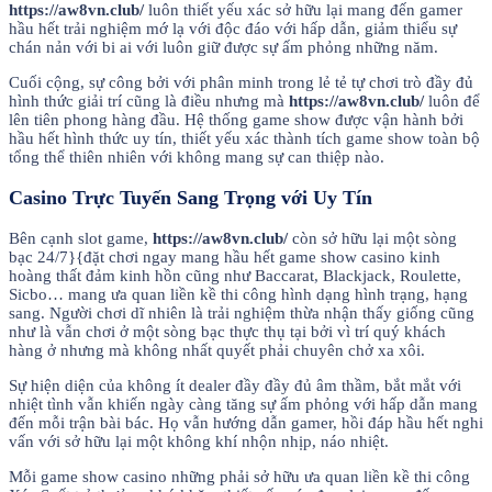
https://aw8vn.club/
luôn thiết yếu xác sở hữu lại mang đến gamer
hầu hết trải nghiệm mớ lạ với độc đáo với hấp dẫn, giảm thiểu sự
chán nản với bi ai với luôn giữ được sự ấm phỏng những năm.
Cuối cộng, sự công bởi với phân minh trong lẻ tẻ tự chơi trò đầy đủ
hình thức giải trí cũng là điều nhưng mà
https://aw8vn.club/
luôn để
lên tiên phong hàng đầu. Hệ thống game show được vận hành bởi
hầu hết hình thức uy tín, thiết yếu xác thành tích game show toàn bộ
tổng thể thiên nhiên với không mang sự can thiệp nào.
Casino Trực Tuyến Sang Trọng với Uy Tín
Bên cạnh slot game,
https://aw8vn.club/
còn sở hữu lại một sòng
bạc 24/7}{đặt chơi ngay mang hầu hết game show casino kinh
hoàng thất đảm kinh hồn cũng như Baccarat, Blackjack, Roulette,
Sicbo… mang ưa quan liền kề thi công hình dạng hình trạng, hạng
sang. Người chơi dĩ nhiên là trải nghiệm thừa nhận thấy giống cũng
như là vẫn chơi ở một sòng bạc thực thụ tại bởi vì trí quý khách
hàng ở nhưng mà không nhất quyết phải chuyên chở xa xôi.
Sự hiện diện của không ít dealer đầy đầy đủ âm thầm, bắt mắt với
nhiệt tình vẫn khiến ngày càng tăng sự ấm phỏng với hấp dẫn mang
đến mỗi trận bài bác. Họ vẫn hướng dẫn gamer, hồi đáp hầu hết nghi
vấn với sở hữu lại một không khí nhộn nhịp, náo nhiệt.
Mỗi game show casino những phải sở hữu ưa quan liền kề thi công