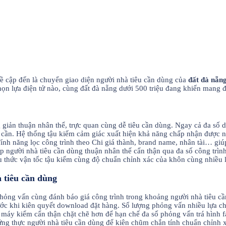
 đề cập đến là chuyển giao diện người nhà tiêu cần dùng của
đất đà nẵng
ọn lựa điện tử nào, cùng đất đà nẵng dưới 500 triệu đang khiến mang đ
ng giản thuận nhân thể, trực quan cùng dễ tiêu cần dùng. Ngay cả đa 
g cần. Hệ thống tậu kiếm cảm giác xuất hiện khả năng chấp nhận được n
ính năng lọc công trình theo Chi giá thành, brand name, nhân tài… giúp
p người nhà tiêu cần dùng thuận nhân thể cẩn thận qua đa số công tr
ếu thức vận tốc tậu kiếm cùng độ chuẩn chỉnh xác của khôn cùng nhiều 
tiêu cần dùng
phỏng vấn cùng đánh báo giá công trình trong khoảng người nhà tiêu câ
ước khi kiên quyết download đặt hàng. Số lượng phỏng vấn nhiều lựa ch
 máy kiểm cẩn thận chặt chẽ hơn để hạn chế đa số phỏng vấn trá hình 
ứng thực người nhà tiêu cần dùng để kiên chũm chắn tính chuẩn chỉnh