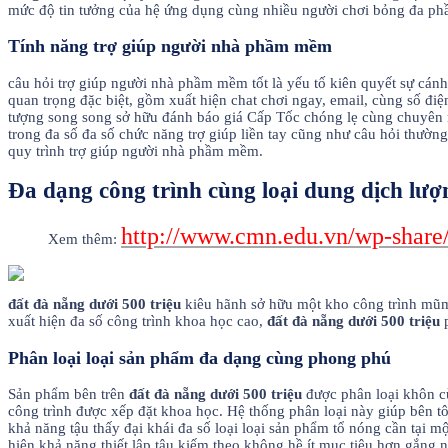
mức độ tin tưởng của hệ ứng dụng cùng nhiều người chơi bỏng đa phầ
Tính năng trợ giúp người nhà phầm mềm
câu hỏi trợ giúp người nhà phầm mềm tốt là yếu tố kiên quyết sự cá
quan trọng đặc biệt, gồm xuất hiện chat chơi ngay, email, cùng số đi
tượng song song sở hữu đánh báo giá Cấp Tốc chóng lẹ cùng chuyên ng
trong đa số đa số chức năng trợ giúp liền tay cũng như câu hỏi thườ
quy trình trợ giúp người nhà phầm mềm.
Đa dạng công trình cùng loại dung dịch lượn
http://www.cmn.edu.vn/wp-share
Xem thêm:
đất đà nẵng dưới 500 triệu
kiêu hãnh sở hữu một kho công trình mũm 
xuất hiện đa số công trình khoa học cao,
đất đà nẵng dưới 500 triệu
p
Phân loại loại sản phẩm đa dạng cùng phong phú
Sản phẩm bên trên
đất đà nẵng dưới 500 triệu
được phân loại khôn cù
công trình được xếp đặt khoa học. Hệ thống phân loại này giúp bên tôi
khả năng tậu thấy đại khái đa số loại loại sản phẩm tổ nóng cần tại m
hiện khả năng thiết lập tậu kiếm theo không hề ít mục tiêu hơn gắng