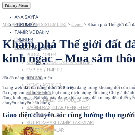
Primary Menu
ANA SAYFA
KURUMSAL
MESA SÜT SAĞIM SİSTEMLERİ
>
Genel
>
Khám phá Thế giới đất đ
TAMİR VE BAKIM
ÜRÜNLER
Khám phá Thế giới đất đà 
YEDEK PARÇALAR
PULSATÖRLER
kinh ngạc – Mua sắm thô
KADEH ( MEME LASTİK KILIFLAR)
FMP 55 / FMP 110
YIKAMA
đất đà nẵng dưới 500 triệu
MEME LASTİKLER
Trang web
đất đà nẵng dưới 500 triệu
đang trong khoảng đổi còn mới
STİCKERLER
đa dạng cùng phong phú, loại dung dịch lượng tốt cùng Chi giá thành 
đáng kinh ngạc. Bài viết này đang khiến mang đến mang đến thiết yế
MM15 / MM27 SÜT ÖLÇERLER
chuyên chuyên cần dùng.
SAĞIM BAŞLIKLAR (PENÇELER)
Giao diện chuyên sóc cùng hưởng thụ người 
HORTUM GRUBU
SÜT POMPASI TAMİR TAKIMLARI
DİĞER PARÇALAR