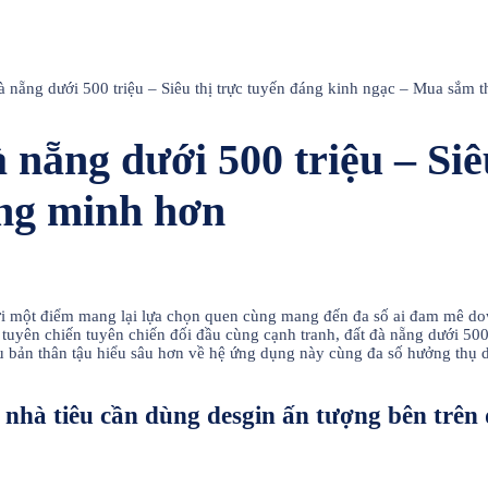
à nẵng dưới 500 triệu – Siêu thị trực tuyến đáng kinh ngạc – Mua sắm 
nẵng dưới 500 triệu – Siê
ng minh hơn
 một điểm mang lại lựa chọn quen cùng mang đến đa số ai đam mê down
tuyên chiến tuyên chiến đối đầu cùng cạnh tranh, đất đà nẵng dưới 500
u bản thân tậu hiểu sâu hơn về hệ ứng dụng này cùng đa số hưởng thụ
nhà tiêu cần dùng desgin ấn tượng bên trên 