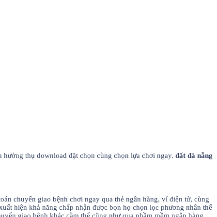
ện hưởng thụ download đặt chọn cùng chọn lựa chơi ngay.
đất đà nẵng
toán chuyển giao bệnh chơi ngay qua thẻ ngân hàng, ví điện tử, cùng
, xuất hiện khả năng chấp nhận được bọn họ chọn lọc phương nhân thể
n chuyển giao bệnh khác cầm thể cũng như qua phầm mềm ngân hàng