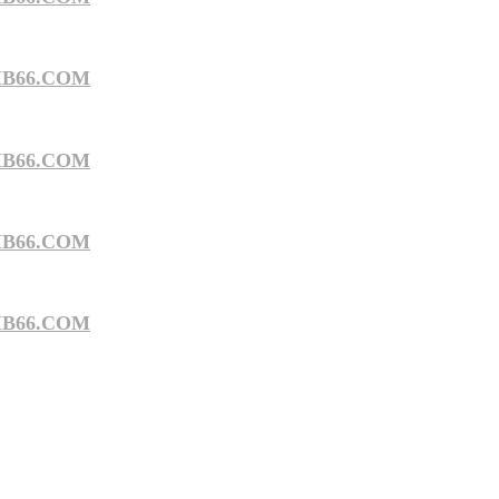
 MB66.COM
 MB66.COM
 MB66.COM
 MB66.COM