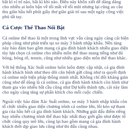
bất kì vì trí nào, bất kì khi nào. Điều này khôn xiết dễ dàng dàng
cho nhiều ai luôn bận về tối mắt về tối mũi nhưng lại cũng ao cầu
thu giãn hầu hết phút giây thư giãn giải trí sau một ngày công việc
phủ tất tay.
Cá Cược Thể Thao Nổi Bật
Cá online thể thao là một trong lĩnh vực vẫn càng ngày càng cải biện
pháp cũng như phát triển tại xe máy 3 bánh nhập khẩu. Nền tảng
này bảo đảm bao gồm mang cả gia đình hành khách nhiều giao diện
tùy lựa chọn cá online cho nhiều môn thể thao mang tiếng như đá
bóng, bóng rổ, tennis, cũng như nhiều giao diện môn thể thao khác.
Với hệ thống Xác Suất online luôn luôn được cập nhật, cả gia đình
hành khách hình như theo dõi căn bệnh gửi cũng như ra quyết định
cá online một biện pháp thông minh nhất. Không chỉ đối kháng giản
cũng như dễ dàng là cá online, cả gia đình hành khách còn hình như
tham gia vào nhiều bắt cầu cũng như Dự kiến thành tựu, cái này làm
cho ngày càng tăng sự phấn khích cho mỗi cuộc chiến.
Ngoài việc bảo đảm Xác Suất online, xe máy 3 bánh nhập khẩu còn
tổ chức nhiều giao diện chương trình cá online lớn, lôi kéo sự tham
gia của hầu hết cả gia đình hành khách. Những giải đấu điểm riêng
hay nhiều chương trình thể thao bậc nhất thay giới gần như được tổ
chức cùng quy mô lớn, cùng lại bao gồm mang cả gia đình hành
khách thời dịp giao lưu cũng như thi đấu cùng nhau.