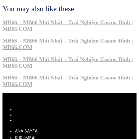
You may also like these
MB66 – MB66 Mới Nhất – Trải Nghiệm Casino Đỉnh |
MB66.COM
MB66 – MB66 Mới Nhất – Trải Nghiệm Casino Đỉnh |
MB66.COM
MB66 – MB66 Mới Nhất – Trải Nghiệm Casino Đỉnh |
MB66.COM
MB66 – MB66 Mới Nhất – Trải Nghiệm Casino Đỉnh |
MB66.COM
ANA SAYFA
KURUMSAL