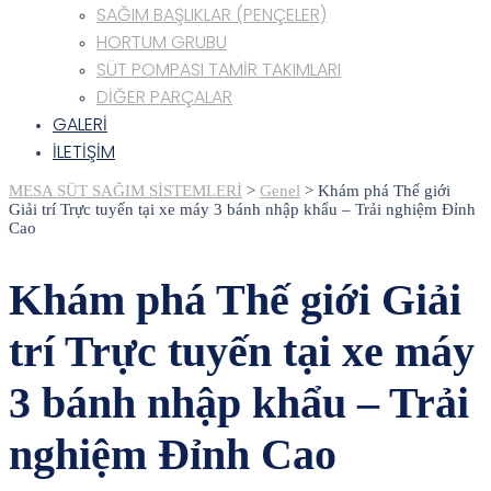
SAĞIM BAŞLIKLAR (PENÇELER)
HORTUM GRUBU
SÜT POMPASI TAMİR TAKIMLARI
DİĞER PARÇALAR
GALERİ
İLETİŞİM
MESA SÜT SAĞIM SİSTEMLERİ
>
Genel
>
Khám phá Thế giới
Giải trí Trực tuyến tại xe máy 3 bánh nhập khẩu – Trải nghiệm Đỉnh
Cao
Khám phá Thế giới Giải
trí Trực tuyến tại xe máy
3 bánh nhập khẩu – Trải
nghiệm Đỉnh Cao