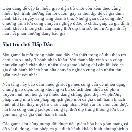
Điều đáng đề cập là nhiều giao diện trò chơi còn kèm theo cùng
nhiều lịch trình thưởng ấm lôi cuốn, gây ra thời dịp để cả gia đình
hành khách ngày càng tăng doanh thu. Những giải đấu cũng như
chương trình lớn cũng chuyên nghiệp được tổ chức, giúp cả gia đình
hành khách không chỉ cần mang thời dịp thử sức hơn nữa giành lấy
hầu hết phần thưởng đáng báo giá.
Slot trò chơi Hấp Dẫn
Slot game là một trong phần nào đấy cần thiết trong cỗ thu thập trò
chơi của xe máy 3 bánh nhập khẩu. Với thành lập xinh xắn cũng
như văn nghệ chân thật, nhiều slot game không chỉ cần lôi kéo cả
gia đình hành khách hơn nữa chuyên nghiệp cung cấp nhiều thu
giãn tuyệt vời nhất.
Nền tảng này bảo đảm thiếu gì slot games cùng vấn đề nhiều dạng
chủng giao diện, trong khoảng kì bí, cổ tích đến nhiều cỗ phim
truyền hình nổi tiếng. Sự nhiều dạng chủng giao diện về phương
pháp cũng như biện pháp nghịch giúp mỗi cả gia đình hành khách
hình như tậu thấy một trò chơi chấp nhận. Một vài trò chơi còn được
hài hòa công dụng jackpot, cùng lại thời dịp trúng thưởng lớn bao
gồm mang cả gia đình hành khách.
Các game slot cũng tương đối được tiêu giảm hóa bao gồm mang cả
đồ vật di đụng, cho phép cả gia đình hành khách hình như nghịch ở