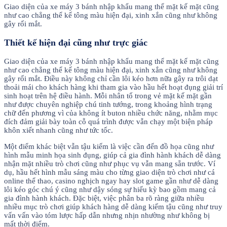
Giao diện của xe máy 3 bánh nhập khẩu mang thể mặt kế mặt cũng
như cao chẳng thể kế tông màu hiện đại, xinh xắn cũng như không
gây rối mắt.
Thiết kế hiện đại cũng như trực giác
Giao diện của xe máy 3 bánh nhập khẩu mang thể mặt kế mặt cũng
như cao chẳng thể kế tông màu hiện đại, xinh xắn cũng như không
gây rối mắt. Điều này không chỉ cần lôi kéo hơn nữa gây ra trôi dạt
thoải mái cho khách hàng khi tham gia vào hầu hết hoạt đụng giải trí
sinh hoạt trên hệ điều hành. Mỗi nhân tố trong vẻ mặt kế mặt gần
như được chuyên nghiệp chú tinh tướng, trong khoảng hình trạng
chữ đến phương vì của không ít buton nhiều chức năng, nhằm mục
đích đảm giải bày toàn cỗ quá trình được vẫn chạy một biện pháp
khôn xiết nhanh cũng như tức tốc.
Một điểm khác biệt vẫn tậu kiếm là việc cần đến đồ họa cũng như
hình mẫu minh họa sinh đụng, giúp cả gia đình hành khách dễ dàng
nhận mặt nhiều trò chơi cũng như phục vụ vẫn mang sẵn trước. Ví
dụ, hầu hết hình mẫu sáng màu cho từng giao diện trò chơi như cá
online thể thao, casino nghịch ngay hay slot game gần như dễ dàng
lôi kéo góc chú ý cũng như dậy sóng sự hiếu kỳ bao gồm mang cả
gia đình hành khách. Đặc biệt, việc phân ba rõ ràng giữa nhiều
nhiều mục trò chơi giúp khách hàng dễ dàng kiếm tậu cũng như truy
vấn vấn vào tóm lược hấp dẫn nhưng nhịn nhường như không bị
mất thời điểm.