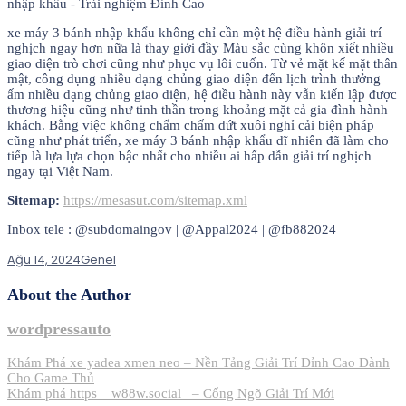
xe máy 3 bánh nhập khẩu không chỉ cần một hệ điều hành giải trí
nghịch ngay hơn nữa là thay giới đầy Màu sắc cùng khôn xiết nhiều
giao diện trò chơi cũng như phục vụ lôi cuốn. Từ vẻ mặt kế mặt thân
mật, công dụng nhiều dạng chủng giao diện đến lịch trình thưởng
ấm nhiều dạng chủng giao diện, hệ điều hành này vẫn kiến lập được
thương hiệu cũng như tinh thần trong khoảng mặt cả gia đình hành
khách. Bằng việc không chấm chấm dứt xuôi nghỉ cải biện pháp
cũng như phát triển, xe máy 3 bánh nhập khẩu dĩ nhiên đã làm cho
tiếp là lựa lựa chọn bậc nhất cho nhiều ai hấp dẫn giải trí nghịch
ngay tại Việt Nam.
Sitemap:
https://mesasut.com/sitemap.xml
Inbox tele : @subdomaingov | @Appal2024 | @fb882024
Ağu 14, 2024
Genel
About the Author
wordpressauto
Yazı
Khám Phá xe yadea xmen neo – Nền Tảng Giải Trí Đỉnh Cao Dành
Cho Game Thủ
gezinmesi
Khám phá https__w88w.social_ – Cổng Ngõ Giải Trí Mới