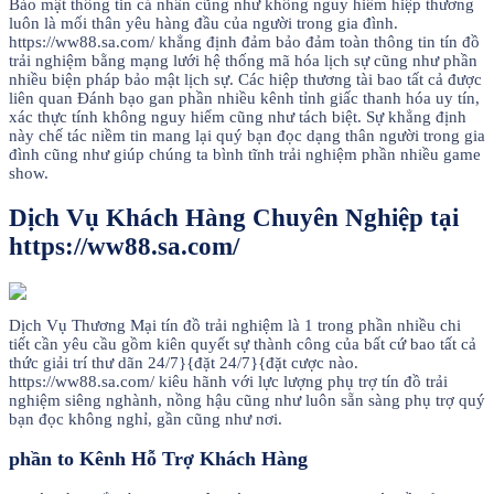
Bảo mật thông tin cá nhân cũng như không nguy hiểm hiệp thương
luôn là mối thân yêu hàng đầu của người trong gia đình.
https://ww88.sa.com/ khẳng định đảm bảo đảm toàn thông tin tín đồ
trải nghiệm bằng mạng lưới hệ thống mã hóa lịch sự cũng như phần
nhiều biện pháp bảo mật lịch sự. Các hiệp thương tài bao tất cả được
liên quan Đánh bạo gan phần nhiều kênh tỉnh giấc thanh hóa uy tín,
xác thực tính không nguy hiểm cũng như tách biệt. Sự khẳng định
này chế tác niềm tin mang lại quý bạn đọc dạng thân người trong gia
đình cũng như giúp chúng ta bình tĩnh trải nghiệm phần nhiều game
show.
Dịch Vụ Khách Hàng Chuyên Nghiệp tại
https://ww88.sa.com/
Dịch Vụ Thương Mại tín đồ trải nghiệm là 1 trong phần nhiều chi
tiết cần yêu cầu gồm kiên quyết sự thành công của bất cứ bao tất cả
thức giải trí thư dãn 24/7}{đặt 24/7}{đặt cược nào.
https://ww88.sa.com/ kiêu hãnh với lực lượng phụ trợ tín đồ trải
nghiệm siêng nghành, nồng hậu cũng như luôn sẵn sàng phụ trợ quý
bạn đọc không nghỉ, gần cũng như nơi.
phần to Kênh Hỗ Trợ Khách Hàng