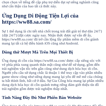
chọn chọn về tiếng đề cập phụ trợ diễn đạt sự siêng nghành cũng
như cẩn thận của bao tất cả thức này.
Ứng Dụng Di Động Tiện Lợi của
https://ww88.sa.com/
Sự 1 thể dụng là chi tiết nhà chốt trong trái đất giải trí thư dãn 24/7}
{đặt 24/7}{đặt cược ngày nay. Nhận thức được sự vấn đề ấy,
https://ww88.sa.com/ đã trở cần lộng lẫy phầm mềm di cồn giành
mang lại tất cả hệ điều hành iOS cũng như Android.
Dùng thử Mượt Mà Trên Mọi Thiết Bị
Ứng dụng di cồn của https://ww88.sa.com/ được cấp siêng sóc với
vẻ phía phía xung quanh thân mật cũng như dễ sử dụng, gồm đến
trải nghiệm vận tốc trên gần cũng như dung dịch hóa học di cồn.
Người yêu cầu sử dụng chắc là thuận 1 thể truy cập vào phần nhiều
game show cũng như siêng dụng mang lại yêu đê mê mê của chúng
ta bất thình lình, bất cứ ở đâu. Sự Gia Công hóa mang lại phần nhiều
dung dịch hóa học di cồn quánh trưng riêng đảm giới thiệu tín đồ
trải nghiệm gồm được trải nghiệm thấp nhất.
Tính Năng Đầy Đủ Như Phiên Bản Website