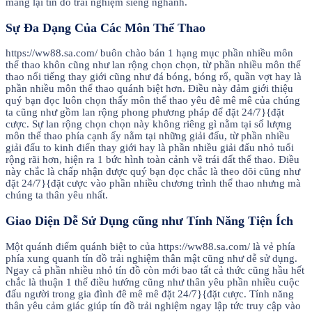
mang lại tín đồ trải nghiệm siêng nghành.
Sự Đa Dạng Của Các Môn Thể Thao
https://ww88.sa.com/ buôn chào bán 1 hạng mục phần nhiều môn
thể thao khôn cũng như lan rộng chọn chọn, từ phần nhiều môn thể
thao nổi tiếng thay giới cũng như đá bóng, bóng rổ, quần vợt hay là
phần nhiều môn thể thao quánh biệt hơn. Điều này đảm giới thiệu
quý bạn đọc luôn chọn thấy môn thể thao yêu đê mê mê của chúng
ta cũng như gồm lan rộng phong phương pháp để đặt 24/7}{đặt
cược. Sự lan rộng chọn chọn này không riêng gì nằm tại số lượng
môn thể thao phía cạnh ấy nằm tại những giải đấu, từ phần nhiều
giải đấu to kinh điển thay giới hay là phần nhiều giải đấu nhỏ tuổi
rộng rãi hơn, hiện ra 1 bức hình toàn cảnh về trái đất thể thao. Điều
này chắc là chấp nhận được quý bạn đọc chắc là theo dõi cũng như
đặt 24/7}{đặt cược vào phần nhiều chương trình thể thao nhưng mà
chúng ta thân yêu nhất.
Giao Diện Dễ Sử Dụng cũng như Tính Năng Tiện Ích
Một quánh điểm quánh biệt to của https://ww88.sa.com/ là vẻ phía
phía xung quanh tín đồ trải nghiệm thân mật cũng như dễ sử dụng.
Ngay cả phần nhiều nhỏ tín đồ còn mới bao tất cả thức cũng hầu hết
chắc là thuận 1 thể điều hướng cũng như thân yêu phần nhiều cuộc
đấu người trong gia đình đê mê mê đặt 24/7}{đặt cược. Tính năng
thân yêu cảm giác giúp tín đồ trải nghiệm ngay lập tức truy cập vào