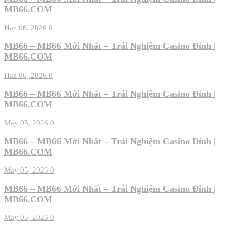
MB66.COM
Haz 06, 2026
0
MB66 – MB66 Mới Nhất – Trải Nghiệm Casino Đỉnh |
MB66.COM
Haz 06, 2026
0
MB66 – MB66 Mới Nhất – Trải Nghiệm Casino Đỉnh |
MB66.COM
May 05, 2026
0
MB66 – MB66 Mới Nhất – Trải Nghiệm Casino Đỉnh |
MB66.COM
May 05, 2026
0
MB66 – MB66 Mới Nhất – Trải Nghiệm Casino Đỉnh |
MB66.COM
May 05, 2026
0