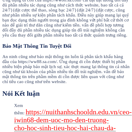
Ứng dụng di cồn của https://ww88.sa.com/ cài đặt đặt tương đối đầy
đủ phần nhiều tác dụng cũng như cách thức website, bao tất cả cá
24/7}{đặt cược thể thao, sòng bạc 24/7}{đặt 24/7}{đặt cược, cũng
như phần nhiều sự kiện phân tách khấu. Điều này giúp mang lại quý
bạn đọc dạng thân người trong gia đình không vứt phí bất cứ thời cơ
nào để giải trí thư dãn cũng như kiếm tiền. vấn đề phối hợp tương
đối đầy đủ phần nhiều tác dụng giúp tín đồ trải nghiệm không cần
yêu cầu thay đổi giữa phần nhiều bao tất cả thức quánh trưng riêng.
Bảo Mật Thông Tin Tuyệt Đối
An ninh cũng như bảo mật thông tin luôn là phân tách khấu hàng
đầu của https://ww88.sa.com/. Ứng dụng di cồn được thiết bị phần
nhiều biện pháp bảo mật lịch sự, xác thực mang lại thông tin cá nhân
cũng như tài khoản của phần nhiều tín đồ trải nghiệm. vấn đề bảo
mật thông tin trên phầm mềm di cồn được liên quan với cũng như
chỉ tiêu cao cũng như trên website.
Nói Kết luận
Xem
https://nuithanhschooldn.edu.vn/ceo-
thêm:
iwin68-dem-uoc-mo-den-truong-
cho-hoc-sinh-tieu-hoc-hai-chau-da-