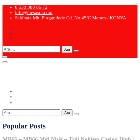
londonslot
londonslot
wdyuk
wdyuk
indosloto
indosloto
agen slot gacor
slot bet 200
wdyuk
wdyuk
indosloto
bebaswd
bebaswd
slot ovo
bebaswd
slot777
slot thailand
slot gacor
slot gacor
slot toto
hartacuan
hartacuan
hartacuan
hartacuan
hartacuan
hartacuan
hartacuan
hartacuan
hartacuan
slot dana
slot gacor
slot pulsa
slot88
playaja
playaja
playaja
slot qris
Skip
0 530 388 86 72
to
info@mesasut.com
content
Sahibata Mh. Furgandede Cd. No:45/C Meram / KONYA
Arama:
0 530 388 86 72
info@mesasut.com
Sahibata Mh. Furgandede Cd. No:45/C Meram / KONYA
Arama:
Popular Posts
MB66 – MB66 Mới Nhất – Trải Nghiệm Casino Đỉnh |