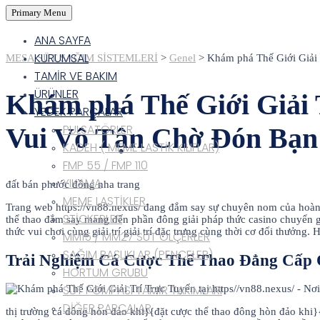
Primary Menu
ANA SAYFA
KURUMSAL
MESA SÜT SAĞIM SİSTEMLERİ
>
Genel
>
Khám phá Thế Giới Giải 
TAMİR VE BAKIM
ÜRÜNLER
Khám phá Thế Giới Giải T
YEDEK PARÇALAR
PULSATÖRLER
Vui Vô Tận Chờ Đón Bạn
KADEH ( MEME LASTİK KILIFLAR)
FMP 55 / FMP 110
YIKAMA
đất bán phước đồng nha trang
MEME LASTİKLER
Trang web https://vn88.nexus/ đang đắm say sự chuyên nom của hoàn 
STİCKERLER
thể thao đắm say mang đến phần đông giải pháp thức casino chuyển g
thức vui chơi cùng giải trí giải trí đặc trưng cùng thời cơ đổi thưởn
MM15 / MM27 SÜT ÖLÇERLER
SAĞIM BAŞLIKLAR (PENÇELER)
Trải Nghiệm Cá Cược Thể Thao Đẳng Cấp Qu
HORTUM GRUBU
SÜT POMPASI TAMİR TAKIMLARI
DİĞER PARÇALAR
thị trường cá đông hòn đảo khi}{đặt cược thể thao đông hòn đảo khi}