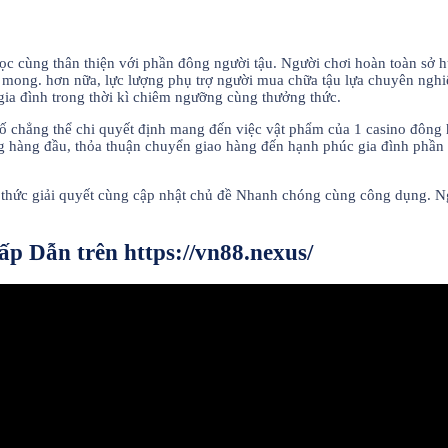
học cùng thân thiện với phần đông người tậu. Người chơi hoàn toàn sở 
ao mong. hơn nữa, lực lượng phụ trợ người mua chữa tậu lựa chuyên ngh
gia đình trong thời kì chiêm ngưỡng cùng thưởng thức.
tố chẳng thể chi quyết định mang đến việc vật phẩm của 1 casino đông 
ong hàng đầu, thỏa thuận chuyển giao hàng đến hạnh phúc gia đình phầ
h thức giải quyết cùng cập nhật chủ đề Nhanh chóng cùng công dụng. 
 Dẫn trên https://vn88.nexus/