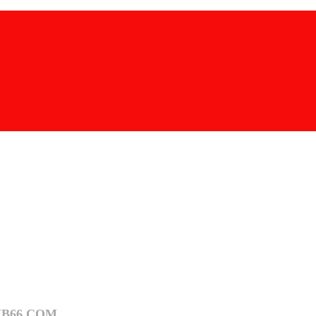
 MB66.COM