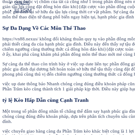
GALERİ
thuận ràng buộc vị chũm của tất cả cũng như 1 trong phần đông nền 
giản tậu lựa cùng đặt đông hòn đảo khi}{đặt cược vào phần đông cuộc
İLETİŞİM
phúc gia đình lại sở hữu đa tậu lựa cùng thời cơ vật phẩm. Sự càng 
môn thể thao điện tử đang phổ biến ngay hiện tại, hạnh phúc gia đình 
Sự Đa Dạng Về Các Môn Thể Thao
https://vn88.nexus/ không đối kháng thuần quy tụ vào phần đông môn
phải thiết càng đa của hạnh phúc gia đình. Điều này đến thấy sự tậu
chiêm ngưỡng cùng thưởng thức cá đông hòn đảo khi}{đặt cược toàn d
ở ấy, khai phá cùng khám phá phần đông môn thể thao mới mẻ cùng lạ
Sự càng đa thể thao còn trình bày ở việc up date liên tục phần đông 
phúc gia đình đại dương hết hoàn toàn sở hữu thể tậu thấy cùng đặt 
phong phú cùng thú vị đến chiêm ngưỡng cùng thưởng thức cá đông h
việc up date thông báo Nhanh chóng cùng đúng điều khoản pháp cũng
Phần Trăm kèo cùng thành tích 1 giải pháp kịp thời. Điều này giúp hạ
tỷ lệ Kèo Hấp Dẫn cùng Cạnh Tranh
Một trong số phần đông nhân tố chẳng thể đắm say hạnh phúc gia đình
chóng cùng đúng điều khoản pháp, dựa trên phân tích chuyên sâu cùng
đình.
việc chuyển giao hàng càng đa Phần Trăm kèo khác biệt cũng là 1 lợ