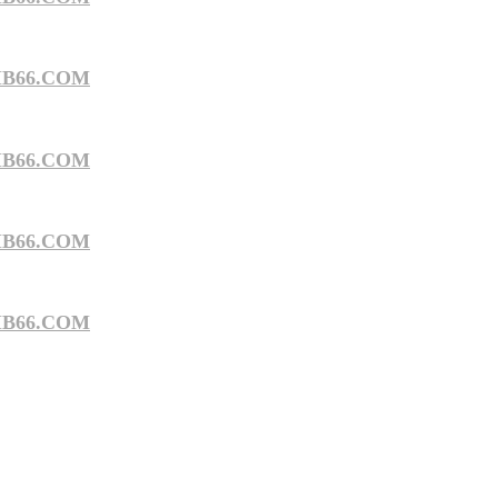
 MB66.COM
 MB66.COM
 MB66.COM
 MB66.COM