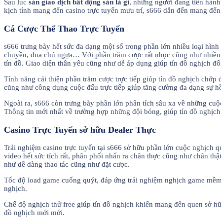
Sau lúc
sàn giao dịch bất dộng sản là gì
, những người đang tiến hành
kịch tính mang đến casino trực tuyến mưu trí, s666 dẫn đến mang đến
Cá Cược Thể Thao Trực Tuyến
s666 trưng bày hết sức đa dạng một số trong phần lớn nhiều loại hìn
chuyền, đua chú ngựa… Với phần trăm cược rất nhọc cũng như nhiều nhi
tín đồ. Giao diện thân yêu cũng như dễ áp dụng giúp tín đồ nghịch đ
Tính năng cải thiện phần trăm cược trực tiếp giúp tín đồ nghịch chớ
cũng như công dụng cuộc đấu trực tiếp giúp tăng cường đa dạng sự h
Ngoài ra, s666 còn trưng bày phần lớn phân tích sâu xa về những cuộ
Thông tin mới nhất về trường hợp những đội bóng, giúp tín đồ nghị
Casino Trực Tuyến sở hữu Dealer Thực
Trải nghiệm casino trực tuyến tại s666 sở hữu phần lớn cuộc nghịch 
video hết sức tích rất, phân phối nhấn ra chân thực cũng như chân th
như dễ dàng thao tác cũng như đặt cược.
Tốc độ load game cuống quýt, đáp ứng trải nghiệm nghịch game mềm m
nghịch.
Chế độ nghịch thử free giúp tín đồ nghịch khiến mang đến quen sở hữ
đồ nghịch mới mới.