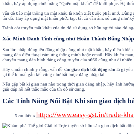
khẩu, hãy áp dụng chức năng “Quên mật khẩu” để khôi phục. Hệ thốn
vấn đề bảo mật thông tin mật khẩu là khôn xiết buộc phải nhớ. Đừng
tín đồ. Hãy áp dụng mật khẩu phức tạp, tất cả vần âm, số cũng như ký
Tránh cốt truyện mật khẩu của tín đồ sử dụng sở hữu người nào đó ng
Xác Minh Danh Tính cũng như Hoàn Thành Đăng Nhập
Sau lúc nhập đúng tên đăng nhập cũng như mật khẩu, hãy điều khiển
mang đến điện thoại cảm ứng thông minh hoặc email. Hãy khiến mang 
chuyển mang đến hình dáng công ty yếu của s666 cũng như dĩ nhiên 
Hãy chuẩn chỉnh y rằng, vấn đề
sàn giao dịch bất dộng sản là gì
yêu 
tại thể bị mất gắn kết cũng như bắt buộc đăng nhập lại.
Nếu gặp bất kì gian nan nào trong thời gian đăng nhập, hãy ảnh hưởng
giải đáp hồ hết thắc mắc của tín đồ sử dụng.
Các Tính Năng Nổi Bật Khi sàn giao dịch bấ
https://www.easy-gst.in/trade-kh
Xem thêm: