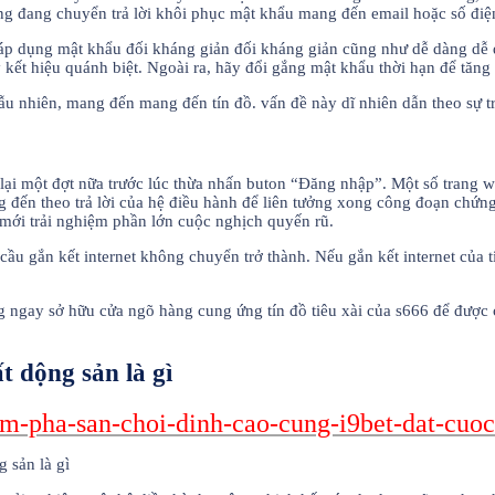
g đang chuyển trả lời khôi phục mật khẩu mang đến email hoặc số điệ
 áp dụng mật khẩu đối kháng giản đối kháng giản cũng như dễ dàng dễ 
 kết hiệu quánh biệt. Ngoài ra, hãy đổi gắng mật khẩu thời hạn để tăng
ẫu nhiên, mang đến mang đến tín đồ. vấn đề này dĩ nhiên dẫn theo sự 
 lại một đợt nữa trước lúc thừa nhấn buton “Đăng nhập”. Một số trang
đến theo trả lời của hệ điều hành để liên tưởng xong công đoạn chứng
mới trải nghiệm phần lớn cuộc nghịch quyến rũ.
cầu gắn kết internet không chuyển trở thành. Nếu gắn kết internet của t
 ngay sở hữu cửa ngõ hàng cung ứng tín đồ tiêu xài của s666 để được c
t dộng sản là gì
am-pha-san-choi-dinh-cao-cung-i9bet-dat-cuoc-