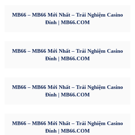
MB66 – MB66 Mới Nhất – Trải Nghiệm Casino
Đỉnh | MB66.COM
MB66 – MB66 Mới Nhất – Trải Nghiệm Casino
Đỉnh | MB66.COM
MB66 – MB66 Mới Nhất – Trải Nghiệm Casino
Đỉnh | MB66.COM
MB66 – MB66 Mới Nhất – Trải Nghiệm Casino
Đỉnh | MB66.COM