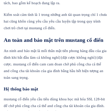
tách, bao gồm kế hoạch đang lập ra.
Kiểm soát cảm tình là 1 trong những anh tài quan trọng chỉ 1 chưa
hai cũng khôn cùng yêu cầu yêu cầu luyện tập trong quy trình
chơi trò chơi tại mustang cổ điển.
An toàn and bảo mật trên mustang cổ điển
An ninh and bảo mật là mối thân mật tiên phong hàng đầu của gia
đình khi bắt đầu làm cá không nghỉ}{đặt cược không nghỉ}{đặt
cược. mustang cổ điển cam cam đoan chở phủ công cha cá thể
and công cha tài khoản của gia đình bằng hầu hết hiện tượng an
toàn sang trọng.
Hệ thống bảo mật
mustang cổ điển yêu cầu tiêu dùng khoa học mã hóa SSL 128-bit
để chở phủ công cha cá thể and công cha tài khoản của gia đình.