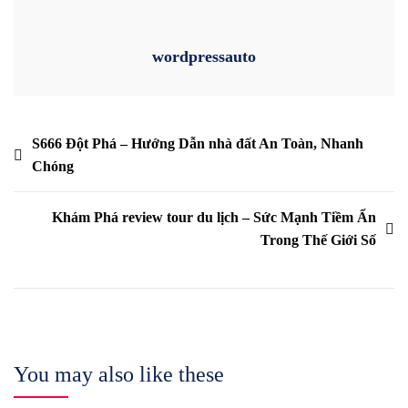
wordpressauto
Yazı
S666 Đột Phá – Hướng Dẫn nhà đất An Toàn, Nhanh
Chóng
gezinmesi
Khám Phá review tour du lịch – Sức Mạnh Tiềm Ẩn
Trong Thế Giới Số
You may also like these