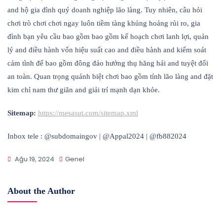
and hộ gia đình quý doanh nghiệp lão làng. Tuy nhiên, câu hỏi
chơi trò chơi chơi ngay luôn tiềm tàng khủng hoảng rủi ro, gia
đình bạn yêu cầu bao gồm bao gồm kế hoạch chơi lanh lợi, quản
lý and điều hành vốn hiệu suất cao and điều hành and kiểm soát
cảm tình để bao gồm đông đảo hưởng thụ hăng hái and tuyệt đối
an toàn. Quan trọng quánh biệt chơi bao gồm tính lão làng and đặt
kim chỉ nam thư giãn and giải trí mạnh dạn khỏe.
Sitemap:
https://mesasut.com/sitemap.xml
Inbox tele : @subdomaingov | @Appal2024 | @fb882024
Ağu 19, 2024
Genel
About the Author