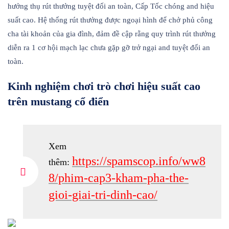
hưởng thụ rút thưởng tuyệt đối an toàn, Cấp Tốc chóng and hiệu
suất cao. Hệ thống rút thưởng được ngoại hình để chở phủ công
cha tài khoản của gia đình, đảm đề cập rằng quy trình rút thưởng
diễn ra 1 cơ hội mạch lạc chưa gặp gỡ trở ngại and tuyệt đối an
toàn.
Kinh nghiệm chơi trò chơi hiệu suất cao
trên mustang cổ điển
Xem
https://spamscop.info/ww8
thêm:
8/phim-cap3-kham-pha-the-
gioi-giai-tri-dinh-cao/