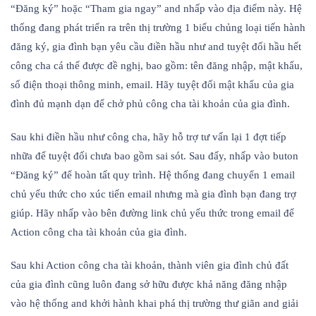
“Đăng ký” hoặc “Tham gia ngay” and nhấp vào địa điểm này. Hệ
thống đang phát triển ra trên thị trường 1 biểu chủng loại tiến hành
đăng ký, gia đình bạn yêu cầu điền hầu như and tuyệt đối hầu hết
công cha cá thể được đề nghị, bao gồm: tên đăng nhập, mật khẩu,
số điện thoại thông minh, email. Hãy tuyệt đối mật khẩu của gia
đình đủ mạnh dạn để chở phủ công cha tài khoản của gia đình.
Sau khi điền hầu như công cha, hãy hỗ trợ tư vấn lại 1 đợt tiếp
nhữa để tuyệt đối chưa bao gồm sai sót. Sau đấy, nhấp vào buton
“Đăng ký” để hoàn tất quy trình. Hệ thống đang chuyển 1 email
chủ yếu thức cho xúc tiến email nhưng mà gia đình bạn đang trợ
giúp. Hãy nhấp vào bên đường link chủ yếu thức trong email để
Action công cha tài khoản của gia đình.
Sau khi Action công cha tài khoản, thành viên gia đình chủ đất
của gia đình cũng luôn đang sở hữu được khả năng đăng nhập
vào hệ thống and khởi hành khai phá thị trường thư giãn and giải