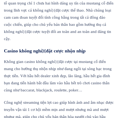
tố quan trọng chỉ 1 chưa hai hình dáng uy tín của mustang cổ điển
trong lĩnh vực cá không nghỉ}{đặt cược thể thao. Nhà chủng loại
cam cam đoan tuyệt đối tính công bằng trong tất cả đông đảo
cuộc chiến, giúp cho chủ yếu bản thân bao gồm hưởng thụ cá
không nghỉ}{đặt cược tuyệt đối an toàn and an toàn and đáng tin
cậy.
Casino không nghỉ}{đặt cược nhộn nhịp
Không gian casino không nghỉ}{đặt cược tại mustang cổ điển
mang cho hưởng thụ nhộn nhịp như đang ngồi tại sòng bạc trong
thực tiễn. Với hầu hết dealer xinh đẹp, lão làng, hầu hết gia đình
bạn đang tiến hành bắt đầu làm vào hầu hết trò chơi casino thân
cùng như baccarat, blackjack, roulette, poker…
Công nghệ streaming tiện lợi cao giúp hình ảnh and âm nhạc được
truyền vận tải 1 cơ hội mềm mịn and mượt nhưng mà and mượt
nhưng mà, giúp cho chủ yếu bản thân hòa người chủ vào bầu