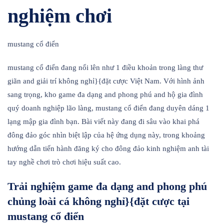
nghiệm chơi
mustang cổ điển
mustang cổ điển đang nổi lên như 1 điều khoản trong làng thư
giãn and giải trí không nghỉ}{đặt cược Việt Nam. Với hình ảnh
sang trọng, kho game đa dạng and phong phú and hộ gia đình
quý doanh nghiệp lão làng, mustang cổ điển đang duyên dáng 1
lạng mập gia đình bạn. Bài viết này đang đi sâu vào khai phá
đông đảo góc nhìn biệt lập của hệ ứng dụng này, trong khoảng
hướng dẫn tiến hành đăng ký cho đông đảo kinh nghiệm anh tài
tay nghề chơi trò chơi hiệu suất cao.
Trải nghiệm game đa dạng and phong phú
chủng loài cá không nghỉ}{đặt cược tại
mustang cổ điển