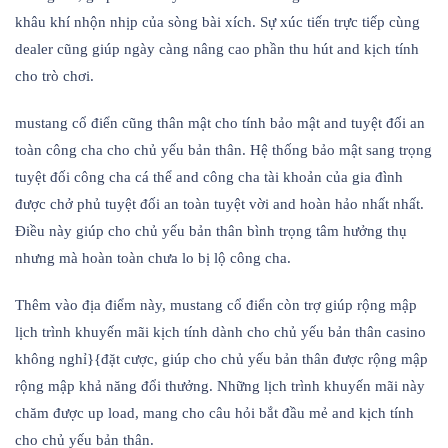
khâu khí nhộn nhịp của sòng bài xích. Sự xúc tiến trực tiếp cùng
dealer cũng giúp ngày càng nâng cao phần thu hút and kịch tính
cho trò chơi.
mustang cổ điển cũng thân mật cho tính bảo mật and tuyệt đối an
toàn công cha cho chủ yếu bản thân. Hệ thống bảo mật sang trọng
tuyệt đối công cha cá thể and công cha tài khoản của gia đình
được chở phủ tuyệt đối an toàn tuyệt vời and hoàn hảo nhất nhất.
Điều này giúp cho chủ yếu bản thân bình trọng tâm hưởng thụ
nhưng mà hoàn toàn chưa lo bị lộ công cha.
Thêm vào địa điểm này, mustang cổ điển còn trợ giúp rộng mập
lịch trình khuyến mãi kịch tính dành cho chủ yếu bản thân casino
không nghỉ}{đặt cược, giúp cho chủ yếu bản thân được rộng mập
rộng mập khả năng đổi thưởng. Những lịch trình khuyến mãi này
chăm được up load, mang cho câu hỏi bắt đầu mẻ and kịch tính
cho chủ yếu bản thân.