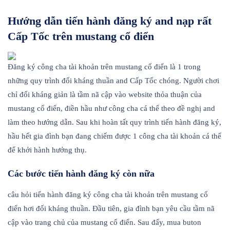
Hướng dẫn tiến hành đăng ký and nạp rất
Cấp Tốc trên mustang cổ điển
Đăng ký công cha tài khoản trên mustang cổ điển là 1 trong
những quy trình đối kháng thuần and Cấp Tốc chóng. Người chơi
chỉ đối kháng giản là tầm nã cập vào website thỏa thuận của
mustang cổ điển, điền hầu như công cha cá thể theo đề nghị and
làm theo hướng dẫn. Sau khi hoàn tất quy trình tiến hành đăng ký,
hầu hết gia đình bạn đang chiếm được 1 công cha tài khoản cá thể
để khởi hành hưởng thụ.
Các bước tiến hành đăng ký còn nữa
câu hỏi tiến hành đăng ký công cha tài khoản trên mustang cổ
điển hơi đối kháng thuần. Đầu tiên, gia đình bạn yêu cầu tầm nã
cập vào trang chủ của mustang cổ điển. Sau đấy, mua buton