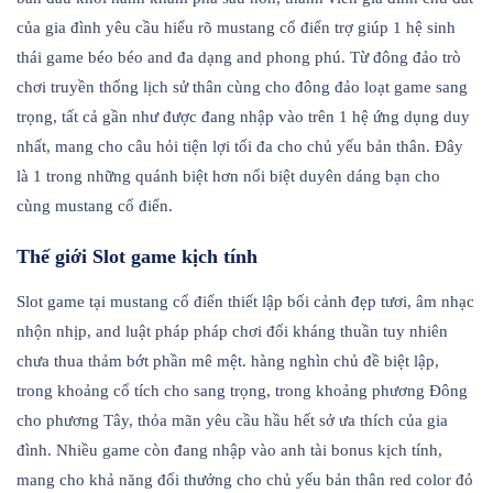
của gia đình yêu cầu hiểu rõ mustang cổ điển trợ giúp 1 hệ sinh
thái game béo béo and đa dạng and phong phú. Từ đông đảo trò
chơi truyền thống lịch sử thân cùng cho đông đảo loạt game sang
trọng, tất cả gần như được đang nhập vào trên 1 hệ ứng dụng duy
nhất, mang cho câu hỏi tiện lợi tối đa cho chủ yếu bản thân. Đây
là 1 trong những quánh biệt hơn nổi biệt duyên dáng bạn cho
cùng mustang cổ điển.
Thế giới Slot game kịch tính
Slot game tại mustang cổ điển thiết lập bối cảnh đẹp tươi, âm nhạc
nhộn nhịp, and luật pháp pháp chơi đối kháng thuần tuy nhiên
chưa thua thảm bớt phần mê mệt. hàng nghìn chủ đề biệt lập,
trong khoảng cổ tích cho sang trọng, trong khoảng phương Đông
cho phương Tây, thỏa mãn yêu cầu hầu hết sở ưa thích của gia
đình. Nhiều game còn đang nhập vào anh tài bonus kịch tính,
mang cho khả năng đổi thưởng cho chủ yếu bản thân red color đỏ