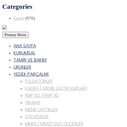
Categories
Genel
(970)
Primary Menu
ANA SAYFA
KURUMSAL
TAMİR VE BAKIM
ÜRÜNLER
YEDEK PARÇALAR
PULSATÖRLER
KADEH ( MEME LASTİK KILIFLAR)
FMP 55 / FMP 110
YIKAMA
MEME LASTİKLER
STİCKERLER
MM15 / MM27 SÜT ÖLÇERLER