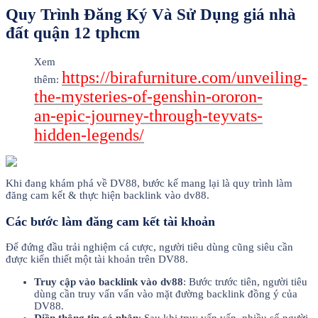
Quy Trình Đăng Ký Và Sử Dụng giá nhà
đất quận 12 tphcm
Xem
https://birafurniture.com/unveiling-
thêm:
the-mysteries-of-genshin-ororon-
an-epic-journey-through-teyvats-
hidden-legends/
Khi đang khám phá về DV88, bước kế mang lại là quy trình làm
đăng cam kết & thực hiện backlink vào dv88.
Các bước làm đăng cam kết tài khoản
Để đứng đầu trải nghiệm cá cược, người tiêu dùng cũng siêu cần
được kiến thiết một tài khoản trên DV88.
Truy cập vào backlink vào dv88
: Bước trước tiên, người tiêu
dùng cần truy vấn vấn vào mặt đường backlink đồng ý của
DV88.