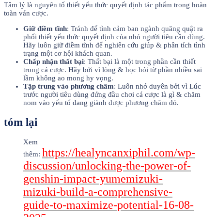
Tâm lý là nguyên tố thiết yếu thức quyết định tác phẩm trong hoàn
toàn ván cược.
Giữ điềm tĩnh
: Tránh để tình cảm ban ngành quăng quật ra
phối thiết yếu thức quyết định của nhỏ người tiêu cần dùng.
Hãy luôn giữ điềm tĩnh để nghiên cứu giúp & phân tích tình
trạng một cơ hội khách quan.
Chấp nhận thất bại
: Thất bại là một trong phần cần thiết
trong cá cược. Hãy bởi vì lòng & học hỏi từ phần nhiều sai
lầm không ao mong hy vọng.
Tập trung vào phương châm
: Luôn nhớ duyên bởi vì Lúc
trước người tiêu dùng đứng đầu chơi cá cược là gì & chăm
nom vào yếu tố đang giành được phương châm đó.
tóm lại
Xem
https://healyncanxiphil.com/wp-
thêm:
discussion/unlocking-the-power-of-
genshin-impact-yumemizuki-
mizuki-build-a-comprehensive-
guide-to-maximize-potential-16-08-