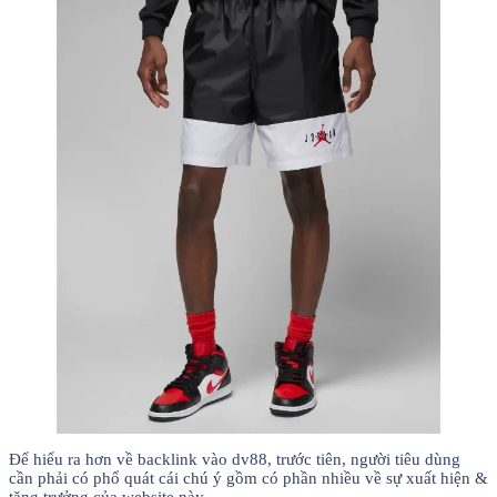
Để hiểu ra hơn về backlink vào dv88, trước tiên, người tiêu dùng
cần phải có phổ quát cái chú ý gồm có phần nhiều về sự xuất hiện &