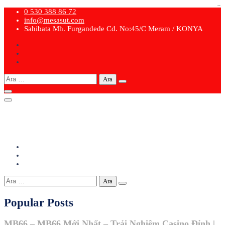
londonslot
londonslot
wdyuk
wdyuk
indosloto
indosloto
agen slot gacor
slot bet 200
wdyuk
wdyuk
indosloto
bebaswd
bebaswd
slot ovo
bebaswd
slot777
slot thailand
slot gacor
slot gacor
slot toto
hartacuan
hartacuan
hartacuan
hartacuan
hartacuan
hartacuan
hartacuan
hartacuan
hartacuan
slot dana
slot gacor
slot pulsa
slot88
playaja
playaja
playaja
slot qris
Skip
0 530 388 86 72
to
info@mesasut.com
content
Sahibata Mh. Furgandede Cd. No:45/C Meram / KONYA
Arama:
0 530 388 86 72
info@mesasut.com
Sahibata Mh. Furgandede Cd. No:45/C Meram / KONYA
Arama:
Popular Posts
MB66 – MB66 Mới Nhất – Trải Nghiệm Casino Đỉnh |