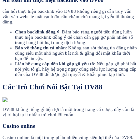
câu hỏi thực hiện backlink vào DV88 không riêng gì cần truy vấn
vấn vào website mặt cạnh đó cần chăm chú mang lại yếu tố thoáng
đãng.
Chọn backlink đồng ý
: Đảm bảo rằng người tiêu dùng luôn
thực hiện backlink đồng ý để chặn cản gặp gỡ phải nhiều số
trang hàng bớt loại dung dịch lượng.
Bảo vệ thông tin cá nhân
: Không san sớt thông tin đăng nhập
cùng siêu một nhỏ người bất nói & gắng đổi mật khẩu thời
hạn để tin cậy.
Liên hệ cung cấp đến khi gặp gỡ yếu tố
: Nếu gặp gỡ phải bất
nói yếu tố gì, hãy hệ trọng ngay cùng siêu lực lượng cung cấp
đến của DV88 để được giải quyết & khắc phục kịp thời.
Các Trò Chơi Nổi Bật Tại DV88
DV88 không riêng gì tiện lợi là một trong trang cá cược, đây còn là
vị trí hội tụ ít nhiều trò chơi lôi cuốn.
Casino online
Casino online là một trong phần nhiều cùng siêu lợi thế của DV88.