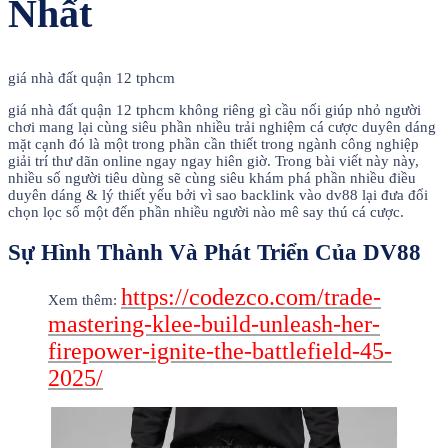
Nhất
giá nhà đất quận 12 tphcm
giá nhà đất quận 12 tphcm không riêng gì cầu nối giúp nhỏ người
chơi mang lại cùng siêu phần nhiều trải nghiệm cá cược duyên dáng
mặt cạnh đó là một trong phần cần thiết trong ngành công nghiệp
giải trí thư dãn online ngay ngay hiên giờ. Trong bài viết này này,
nhiều số người tiêu dùng sẽ cùng siêu khám phá phần nhiều điều
duyên dáng & lý thiết yếu bởi vì sao backlink vào dv88 lại đưa đổi
chọn lọc số một đến phần nhiều người nào mê say thú cá cược.
Sự Hình Thành Và Phát Triển Của DV88
https://codezco.com/trade-
Xem thêm:
mastering-klee-build-unleash-her-
firepower-ignite-the-battlefield-45-
2025/