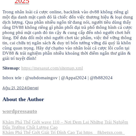
2025
Trong nhân loài cá cược online, backlink vào dv88 không riêng gì
một địa danh mặt cạnh đó là chiếc đến việc thương hiệu & loại dung
dịch lượng. Qua phần nhiều ngôn từ đang nói, người tiêu dùng thấy
rằng DV88 không riêng gì phân phối đại trà phổ thông hình cá cược
phong phú mặt cạnh đó tin cậy & cung cấp đến nhỏ người chơi hết
lòng. Để đưa đổi một nhỏ người chơi tác phẩm, việc thế vững thông
tin, cai chữa trị ngân sách & duy trì bốn tưởng vững đá quý là khôn
cùng quan trọng. Hãy dự chạm̀o vào nhân loài cá cược lôi cuốn tại
DV88 & trải nghiệm phần nhiều khoảng thời điểm ngắn thư giãn &
giải trí tuyệt đỉnh!
Sitemap:
https://mesasut.com/sitemap.xml
Inbox tele : @subdomaingov | @Appal2024 | @fb882024
Ağu 21, 2024
Genel
About the Author
wordpressauto
Yazı
Khám Phá Thế Giới wave 110 – Nơi Đem Lại Những Trải Nghiệm
Đấu Trường Chất Lượng Cao
gezinmesi
Khám Phá Thế Giới Giải Trí Đỉnh Cao Tại https__8kbetxn.com_