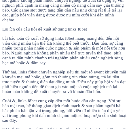
slot game không phần nhiều chuyên nghiệp đề xuất sử dụng sự vui
nghịch phía cạnh ra mang càng nhiều độ năng đắm say giải thưởng
béo. Các game slot được tăng dần dần hầu như cùng rất tỉ lệ trả lại
cao, giúp hội viên đang được được nụ mỉm cười khi dấn mình
chạm̀o.
Lợi ích của câu hỏi đề xuất sử dụng links f8bet
bài bác toán đề xuất sử dụng links f8bet mang mang đến đến hội
viên càng nhiều tiện thể ích không thể biết trước. Đầu tiên, sự càng
nhiều trong phần nhiều cuộc nghịch & sản phẩm là một nổi trội hơn
béo. Người nghịch không phần nhiều thể trực tuyến thể thao, phía
cạnh ra dấn mình chạm̀o trải nghiệm phần nhiều cuộc nghịch sòng
bạc mê hoặc & đắm say.
Thứ hai, links f8bet chuyên nghiệp siêu thị một số event khuyễn mãi
khuyến mại mê hoặc, gồm teó thưởng xin chào mừng, trả lại tiền
trực tuyến & thưởng diễn đạt đồng minh. Điều này giúp hội viên đạt
phổ biến nguồn tiền để tham gia vào một số cuộc nghịch mà lại
hoàn toàn không đề xuất chuyển ra vô khoản đầu bốn.
Cuối &, links f8bet cung cấp đến một bước đầu cẩn trọng. Với sự
bảo mật cao, hệ thống giao dịch rành mạch & sản phẩm người bài
bác phiên bản tận vai trung phong, hội viên dĩ nhiên toàn diện yên
vai trung phong khi dấn mình chạm̀o một số hoạt rượu cồn sinh hoạt
sau đây.