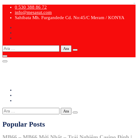
londonslot
londonslot
wdyuk
wdyuk
indosloto
indosloto
agen slot gacor
slot bet 200
wdyuk
wdyuk
indosloto
bebaswd
bebaswd
slot ovo
bebaswd
slot777
slot thailand
slot gacor
slot gacor
slot toto
hartacuan
hartacuan
hartacuan
hartacuan
hartacuan
hartacuan
hartacuan
hartacuan
hartacuan
slot dana
slot gacor
slot pulsa
slot88
playaja
playaja
playaja
slot qris
Skip
0 530 388 86 72
to
info@mesasut.com
content
Sahibata Mh. Furgandede Cd. No:45/C Meram / KONYA
Arama:
0 530 388 86 72
info@mesasut.com
Sahibata Mh. Furgandede Cd. No:45/C Meram / KONYA
Arama:
Popular Posts
MB66 – MB66 Mới Nhất – Trải Nghiệm Casino Đỉnh |