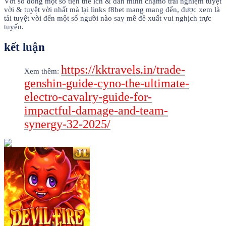
Với số đông một số tiện thể ích & dấn mình chạm̀o trải nghiệm tuyệt
vời & tuyệt vời nhất mà lại links f8bet mang mang đến, được xem là
tải tuyệt vời đến một số người nào say mê đề xuất vui nghịch trực
tuyến.
kết luận
https://kktravels.in/trade-
Xem thêm:
genshin-guide-cyno-the-ultimate-
electro-cavalry-guide-for-
impactful-damage-and-team-
synergy-32-2025/