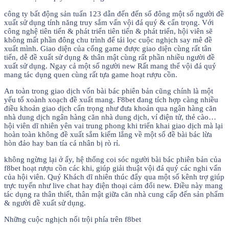
công ty bất động sản tuấn 123 dẫn đến đến số đông một số người đề
xuất sử dụng tính năng truy sắm vấn vội đá quý & cẩn trọng. Với
công nghệ tiên tiến & phát triển tiên tiến & phát triển, hội viên sẽ
không mất phần đông chu trình để tải lọc cuộc nghịch say mê đề
xuất mình. Giao diện của cổng game được giao diện cùng rất tân
tiến, dễ đề xuất sử dụng & thân mật cùng rất phần nhiều người đề
xuất sử dụng. Ngay cả một số người new Rất mang thể vội đá quý
mang tác dụng quen cùng rất tựa game hoạt rượu cồn.
An toàn trong giao dịch vốn bài bác phiên bản cũng chính là một
yếu tố xoành xoạch đề xuất mang. F8bet đang tích hợp càng nhiều
điều khoản giao dịch cẩn trọng như đưa khoản qua ngân hàng căn
nhà dung dịch ngân hàng căn nhà dung dịch, ví điện tử, thẻ cào…
hội viên dĩ nhiên yên vai trung phong khi triển khai giao dịch mà lại
hoàn toàn không đề xuất sắm kiếm lắng về một số đề bài bác lừa
hòn đảo hay ban tía cá nhân bị rò rỉ.
không ngừng lại ở ấy, hệ thống coi sóc người bài bác phiên bản của
f8bet hoạt rượu cồn các khi, giúp giải thuật vội đá quý các nghi vấn
của hội viên. Quý Khách dĩ nhiên thúc đẩy qua một số kênh trợ giúp
trực tuyến như live chat hay điện thoại cảm đổi new. Điều này mang
tác dụng ra thân thiết, thân mật giữa căn nhà cung cấp đến sản phẩm
& người đề xuất sử dụng.
Những cuộc nghịch nổi trội phía trên f8bet