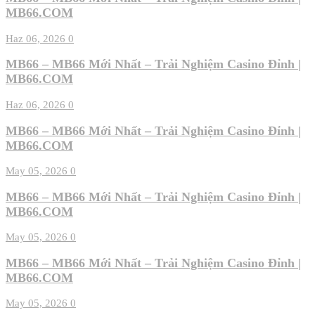
MB66.COM
Haz 06, 2026
0
MB66 – MB66 Mới Nhất – Trải Nghiệm Casino Đỉnh |
MB66.COM
Haz 06, 2026
0
MB66 – MB66 Mới Nhất – Trải Nghiệm Casino Đỉnh |
MB66.COM
May 05, 2026
0
MB66 – MB66 Mới Nhất – Trải Nghiệm Casino Đỉnh |
MB66.COM
May 05, 2026
0
MB66 – MB66 Mới Nhất – Trải Nghiệm Casino Đỉnh |
MB66.COM
May 05, 2026
0