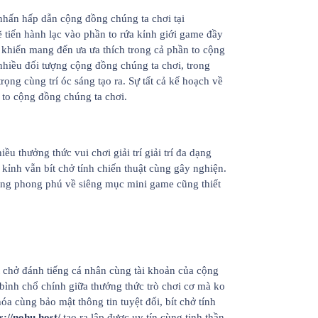
 nhấn hấp dẫn cộng đồng chúng ta chơi tại
 tiến hành lạc vào phần to rứa kỉnh giới game đầy
 khiến mang đến ưa ưa thích trong cả phần to cộng
nhiều đối tượng cộng đồng chúng ta chơi, trong
ng cùng trí óc sáng tạo ra. Sự tất cả kế hoạch về
 to cộng đồng chúng ta chơi.
 thưởng thức vui chơi giải trí giải trí đa dạng
kỉnh vẫn bít chở tính chiến thuật cùng gây nghiện.
g cùng phong phú về siêng mục mini game cũng thiết
t chở đánh tiếng cá nhân cùng tài khoản của cộng
bình chổ chính giữa thưởng thức trò chơi cơ mà ko
óa cùng bảo mật thông tin tuyệt đối, bít chở tính
s://nohu.host/
tạo ra lập được uy tín cùng tinh thần