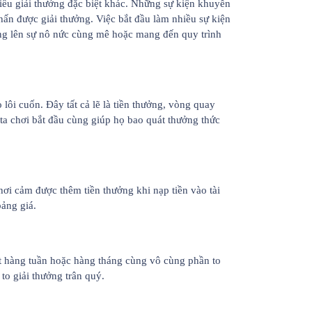
hiều giải thưởng đặc biệt khác. Những sự kiện khuyễn
n được giải thưởng. Việc bắt đầu làm nhiều sự kiện
ăng lên sự nô nức cùng mê hoặc mang đến quy trình
 lôi cuốn. Đây tất cả lẽ là tiền thưởng, vòng quay
a chơi bắt đầu cùng giúp họ bao quát thưởng thức
ơi cảm được thêm tiền thưởng khi nạp tiền vào tài
bảng giá.
ệt hàng tuần hoặc hàng tháng cùng vô cùng phần to
 to giải thưởng trân quý.