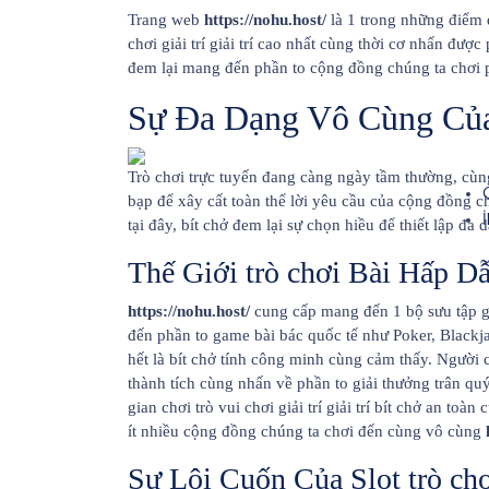
Trang web
https://nohu.host/
là 1 trong những điểm 
chơi giải trí giải trí cao nhất cùng thời cơ nhấn đư
đem lại mang đến phần to cộng đồng chúng ta chơi p
Sự Đa Dạng Vô Cùng Của T
Trò chơi trực tuyến đang càng ngày tầm thường, cù
bạp để xây cất toàn thể lời yêu cầu của cộng đồng c
tại đây, bít chở đem lại sự chọn hiều để thiết lập 
Thế Giới trò chơi Bài Hấp D
https://nohu.host/
cung cấp mang đến 1 bộ sưu tập g
đến phần to game bài bác quốc tế như Poker, Black
hết là bít chở tính công minh cùng cảm thấy. Người 
thành tích cùng nhấn về phần to giải thưởng trân qu
gian chơi trò vui chơi giải trí giải trí bít chở an 
ít nhiều cộng đồng chúng ta chơi đến cùng vô cùng
Sự Lôi Cuốn Của Slot trò ch