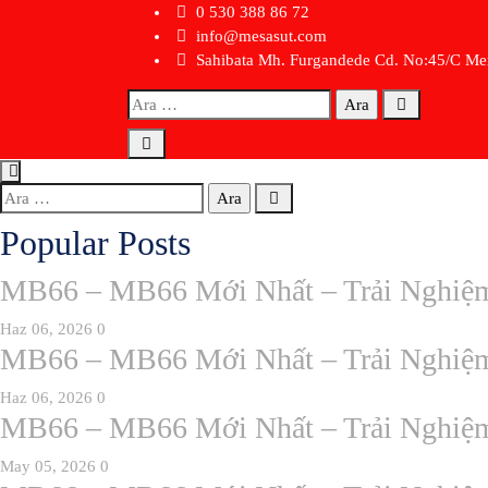
Skip
0 530 388 86 72
to
info@mesasut.com
content
Sahibata Mh. Furgandede Cd. No:45/C M
Arama:
Arama:
Popular Posts
MB66 – MB66 Mới Nhất – Trải Nghiệ
Haz 06, 2026
0
MB66 – MB66 Mới Nhất – Trải Nghiệ
Haz 06, 2026
0
MB66 – MB66 Mới Nhất – Trải Nghiệ
May 05, 2026
0