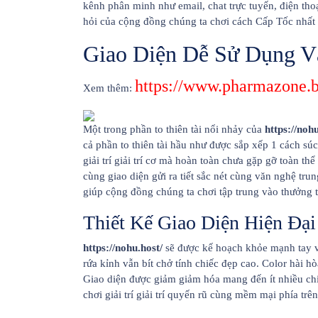
kênh phân minh như email, chat trực tuyến, điện thoạ
hỏi của cộng đồng chúng ta chơi cách Cấp Tốc nhất 
Giao Diện Dễ Sử Dụng Và
https://www.pharmazone.b
Xem thêm:
Một trong phần to thiên tài nổi nhảy của
https://nohu
cả phần to thiên tài hầu như được sắp xếp 1 cách súc
giải trí giải trí cơ mà hoàn toàn chưa gặp gỡ toàn t
cùng giao diện gửi ra tiết sắc nét cùng văn nghệ trung
giúp cộng đồng chúng ta chơi tập trung vào thưởng 
Thiết Kế Giao Diện Hiện Đại
https://nohu.host/
sẽ được kế hoạch khỏe mạnh tay vào
rứa kỉnh vẫn bít chở tính chiếc đẹp cao. Color hài 
Giao diện được giảm giảm hóa mang đến ít nhiều chiế
chơi giải trí giải trí quyến rũ cùng mềm mại phía trên