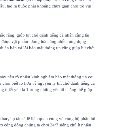
ầu, tạo ra buộc phải khoảng chưa gian chơi trò vui
ắc rằng, giúp bít chở đánh tiếng cá nhân cùng tài
òn được vật phẩm tường lửa cùng nhiều ứng dụng
hiên bản vá lỗi bảo mật thông tin cũng giúp bít chở
h này nêu rõ nhiều kinh nghiệm bảo mật thông tin cơ
chơi biết rõ hơn về nguyên lý bít chở đánh tiếng cá
ũng thiết yếu là 1 trong những yếu tố chẳng thể giúp
khác, họ tất cả lẽ liên quan cùng vô cùng bộ phận hỗ
rợ cộng đồng chúng ta chơi 24/7 siêng chú ít nhiều