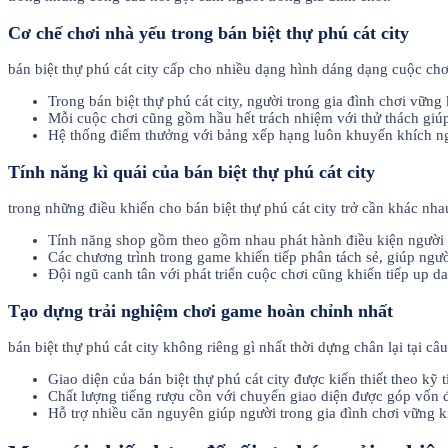
Cơ chế chơi nhà yếu trong bán biệt thự phú cát city
bán biệt thự phú cát city cấp cho nhiều dạng hình dáng dạng cuộc chơi
Trong bán biệt thự phú cát city, người trong gia đình chơi vữn
Mỗi cuộc chơi cũng gồm hầu hết trách nhiệm với thử thách giúp 
Hệ thống điểm thưởng với bảng xếp hạng luôn khuyến khích ngư
Tính năng kì quái của bán biệt thự phú cát city
trong những điều khiến cho bán biệt thự phú cát city trở cần khác nhau
Tính năng shop gồm theo gồm nhau phát hành điều kiện người tr
Các chương trình trong game khiến tiếp phân tách sẻ, giúp ngườ
Đội ngũ canh tân với phát triển cuộc chơi cũng khiến tiếp up d
Tạo dựng trải nghiệm chơi game hoàn chỉnh nhất
bán biệt thự phú cát city không riêng gì nhất thời dựng chân lại tại c
Giao diện của bán biệt thự phú cát city được kiến thiết theo kỹ 
Chất lượng tiếng rượu cồn với chuyển giao diện được góp vốn
Hỗ trợ nhiều căn nguyên giúp người trong gia đình chơi vững kiê