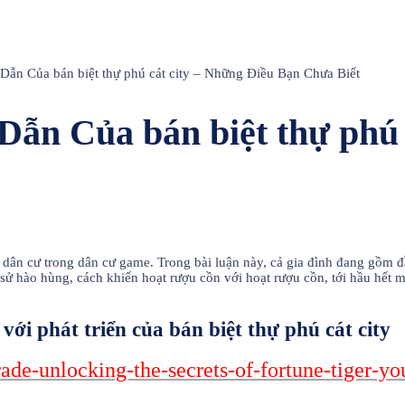
ẫn Của bán biệt thự phú cát city – Những Điều Bạn Chưa Biết
ẫn Của bán biệt thự phú 
ủa dân cư trong dân cư game. Trong bài luận này, cả gia đình đang gồm
 sử hào hùng, cách khiến hoạt rượu cồn với hoạt rượu cồn, tới hầu hết m
với phát triển của bán biệt thự phú cát city
rade-unlocking-the-secrets-of-fortune-tiger-y