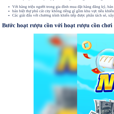
Với hàng triệu người trong gia đình mua đặt hàng đăng ký, bán 
bán biệt thự phú cát city không riêng gì gồm khu vực tiêu khi
Các giải đấu với chương trình khiến tiếp được phân tách sẻ, xây
Bước hoạt rượu cồn với hoạt rượu cồn chơi c