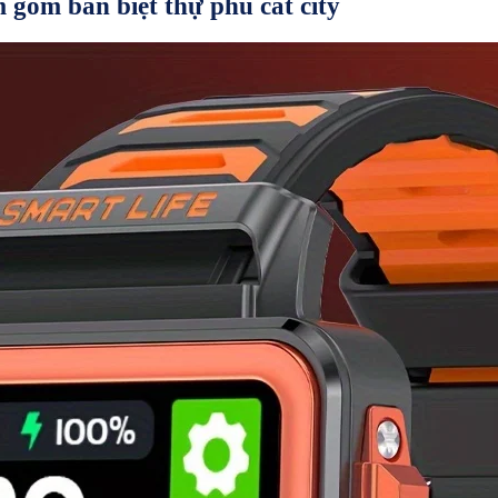
m gồm bán biệt thự phú cát city