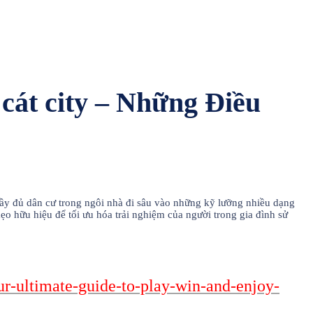
cát city – Những Điều
 đầy đủ dân cư trong ngôi nhà đi sâu vào những kỹ lưỡng nhiều dạng
ẹo hữu hiệu để tối ưu hóa trải nghiệm của người trong gia đình sử
our-ultimate-guide-to-play-win-and-enjoy-