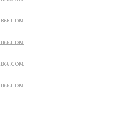
 MB66.COM
 MB66.COM
 MB66.COM
 MB66.COM