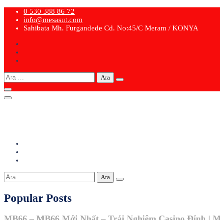
Skip
0 530 388 86 72
to
info@mesasut.com
content
Sahibata Mh. Furgandede Cd. No:45/C Meram / KONYA
Arama:
0 530 388 86 72
info@mesasut.com
Sahibata Mh. Furgandede Cd. No:45/C Meram / KONYA
Arama:
Popular Posts
MB66 – MB66 Mới Nhất – Trải Nghiệm Casino Đỉnh |