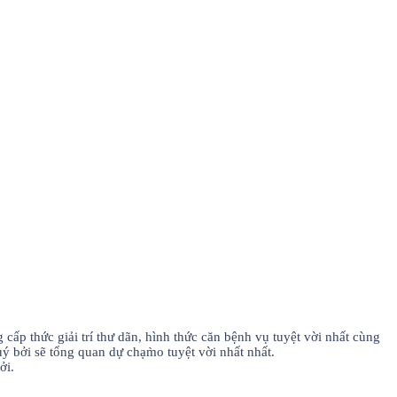
cấp thức giải trí thư dãn, hình thức căn bệnh vụ tuyệt vời nhất cùng
 bởi sẽ tổng quan dự chạm̀o tuyệt vời nhất nhất.
ởi.