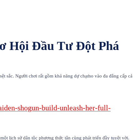
 Cơ Hội Đầu Tư Đột Phá
sệt sắc. Người chơi rất gồm khả năng dự chạm̀o vào đa đẳng cấp cá
raiden-shogun-build-unleash-her-full-
t lịch sử dân tộc phương thức tân cùng phát triển đầy tuyệt vời.