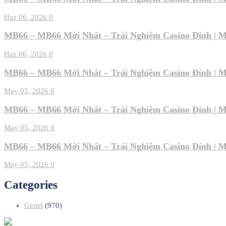
Haz 06, 2026
0
MB66 – MB66 Mới Nhất – Trải Nghiệm Casino Đỉnh |
Haz 06, 2026
0
MB66 – MB66 Mới Nhất – Trải Nghiệm Casino Đỉnh |
May 05, 2026
0
MB66 – MB66 Mới Nhất – Trải Nghiệm Casino Đỉnh |
May 05, 2026
0
MB66 – MB66 Mới Nhất – Trải Nghiệm Casino Đỉnh |
May 05, 2026
0
Categories
Genel
(970)