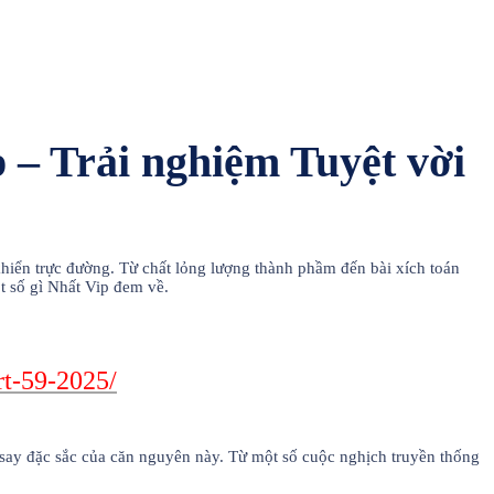
 – Trải nghiệm Tuyệt vời
khiển trực đường. Từ chất lỏng lượng thành phầm đến bài xích toán
t số gì Nhất Vip đem về.
rt-59-2025/
ắm say đặc sắc của căn nguyên này. Từ một số cuộc nghịch truyền thống