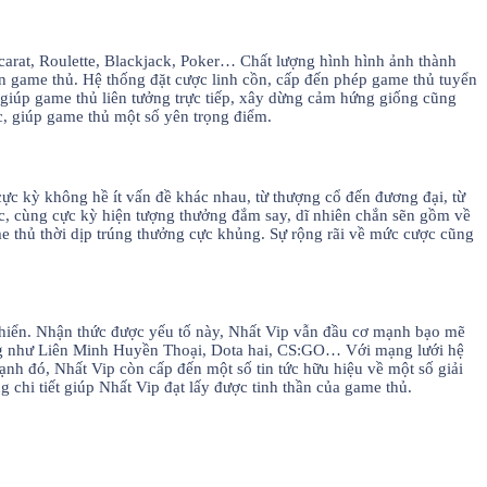
arat, Roulette, Blackjack, Poker… Chất lượng hình hình ảnh thành
ến game thủ. Hệ thống đặt cược linh cồn, cấp đến phép game thủ tuyển
r giúp game thủ liên tưởng trực tiếp, xây dừng cảm hứng giống cũng
c, giúp game thủ một số yên trọng điểm.
ực kỳ không hề ít vấn đề khác nhau, từ thượng cổ đến đương đại, từ
c, cùng cực kỳ hiện tượng thưởng đắm say, dĩ nhiên chắn sẽn gồm về
ame thủ thời dịp trúng thưởng cực khủng. Sự rộng rãi về mức cược cũng
 khiển. Nhận thức được yếu tố này, Nhất Vip vẫn đầu cơ mạnh bạo mẽ
ũng như Liên Minh Huyền Thoại, Dota hai, CS:GO… Với mạng lưới hệ
nh đó, Nhất Vip còn cấp đến một số tin tức hữu hiệu về một số giải
ng chi tiết giúp Nhất Vip đạt lấy được tinh thần của game thủ.