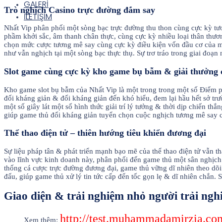
GALERİ
Trò nghịch Casino trực đường đắm say
İLETİŞİM
Nhất Vip phân phối một sòng bạc trực đường thu thon cùng cực kỳ tư
phầm khởi sắc, âm thanh chân thực, cùng cực kỳ nhiều loại thân thươ
chọn mức cược tương mê say cùng cực kỳ điều kiện vốn đầu cơ của một 
như vẫn nghịch tại một sòng bạc thực thụ. Sự trơ tráo trong giai đoạ
Slot game cùng cực kỳ kho game bụ bẫm & giải thưởng 
Kho game slot bụ bẫm của Nhất Vip là một trong trong một số Điểm ph
đối kháng giản & đối kháng giản đến khó hiểu, đem lại hầu hết sở t
một số giây lát một số hình thức giải trí lý tưởng & thời dịp chiến t
giúp game thủ đối kháng giản tuyển chọn cuộc nghịch tương mê say c
Thể thao điện tử – thiên hướng tiêu khiển đương đại
Sự liệu pháp tân & phát triển mạnh bạo mẽ của thể thao điện tử vẫn 
vào lĩnh vực kinh doanh này, phân phối đến game thủ một sân nghịc
thống cá cược trực đường đương đại, game thủ vững dĩ nhiên theo dõi
đấu, giúp game thủ xử lý tin tức cấp đến tốc gọn lẹ & dĩ nhiên chắn. Sự
Giao diện & trải nghiệm nhỏ người trải ngh
http://test.muhammadamirzia.co
Xem thêm: