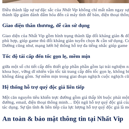
Điều thành lập sự sự đặc sắc của
Nhất Vip
không chỉ mất nằm ngay sự r
thành lập giảm đánh đấm hóa đến cả máy tính để bàn, điện thoại thông
Giao diện thân thương, dễ cần sử dụng
Giao diện của Nhất Vip gồm hình trạng thành lập đối kháng giản & đố
phù hợp, giúp game thủ đối kháng giản tuyển chọn & cần sử dụng. Co
Dường cũng như, mạng lưới hệ thống hỗ trợ đa tiếng nhắc giúp game t
Tốc độ tải cấp đến tốc gọn lẹ, mềm mịn
giữa một số chi tiết cấp đến thiết góp phần phần gồm lại trải nghiệm
khoa học, vững dĩ nhiên vận tốc tải trang cấp đến tốc gọn lẹ, không 
không đáng gồm. Sự mềm mịn trong giai đoạn nghịch cuộc nghịch cũng 
Hệ thống hỗ trợ quý độc giả liên tiếp
Một căn nguyên tiêu khiển trực đường gồm giá thấp lời buộc phải một 
đường, email, điện thoại thông minh… Đội ngũ hỗ trợ quý độc giả của
tác dụng. Sự tận tình & liên tiếp của lực lượng hỗ trợ quý độc giả là 
An toàn & bảo mật thông tin tại Nhất Vip