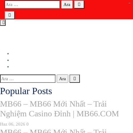
Skip
Arama:
londonslot
londonslot
wdyuk
wdyuk
indosloto
indosloto
agen slot gacor
slot bet 200
wdyuk
wdyuk
indosloto
bebaswd
bebaswd
slot ovo
bebaswd
slot777
slot thailand
slot gacor
slot gacor
slot toto
hartacuan
hartacuan
hartacuan
hartacuan
hartacuan
hartacuan
hartacuan
hartacuan
hartacuan
slot dana
slot gacor
slot pulsa
slot88
playaja
playaja
playaja
slot qris
to
content
0 530 388 86 72
info@mesasut.com
Sahibata Mh. Furgandede Cd. No:45/C Meram / KONYA
Arama:
Popular Posts
MB66 – MB66 Mới Nhất – Trải
Nghiệm Casino Đỉnh | MB66.COM
Haz 06, 2026
0
MB66 – MB66 Mới Nhất – Trải