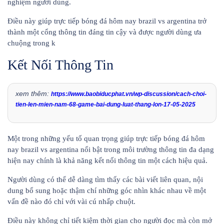
nghiệm người dùng.
Điều này giúp trực tiếp bóng đá hôm nay brazil vs argentina trở
thành một cổng thông tin đáng tin cậy và được người dùng ưa
chuộng trong k
Kết Nối Thông Tin
xem thêm:
https://www.baobiducphat.vn/wp-discussion/cach-choi-
tien-len-mien-nam-68-game-bai-dung-luat-thang-lon-17-05-2025
Một trong những yếu tố quan trọng giúp trực tiếp bóng đá hôm
nay brazil vs argentina nổi bật trong môi trường thông tin đa dạng
hiện nay chính là khả năng kết nối thông tin một cách hiệu quả.
Người dùng có thể dễ dàng tìm thấy các bài viết liên quan, nội
dung bổ sung hoặc thậm chí những góc nhìn khác nhau về một
vấn đề nào đó chỉ với vài cú nhấp chuột.
Điều này không chỉ tiết kiệm thời gian cho người đọc mà còn mở