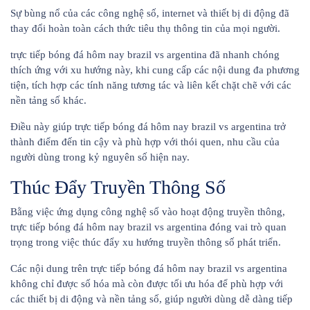
Sự bùng nổ của các công nghệ số, internet và thiết bị di động đã
thay đổi hoàn toàn cách thức tiêu thụ thông tin của mọi người.
trực tiếp bóng đá hôm nay brazil vs argentina đã nhanh chóng
thích ứng với xu hướng này, khi cung cấp các nội dung đa phương
tiện, tích hợp các tính năng tương tác và liên kết chặt chẽ với các
nền tảng số khác.
Điều này giúp trực tiếp bóng đá hôm nay brazil vs argentina trở
thành điểm đến tin cậy và phù hợp với thói quen, nhu cầu của
người dùng trong kỷ nguyên số hiện nay.
Thúc Đẩy Truyền Thông Số
Bằng việc ứng dụng công nghệ số vào hoạt động truyền thông,
trực tiếp bóng đá hôm nay brazil vs argentina đóng vai trò quan
trọng trong việc thúc đẩy xu hướng truyền thông số phát triển.
Các nội dung trên trực tiếp bóng đá hôm nay brazil vs argentina
không chỉ được số hóa mà còn được tối ưu hóa để phù hợp với
các thiết bị di động và nền tảng số, giúp người dùng dễ dàng tiếp