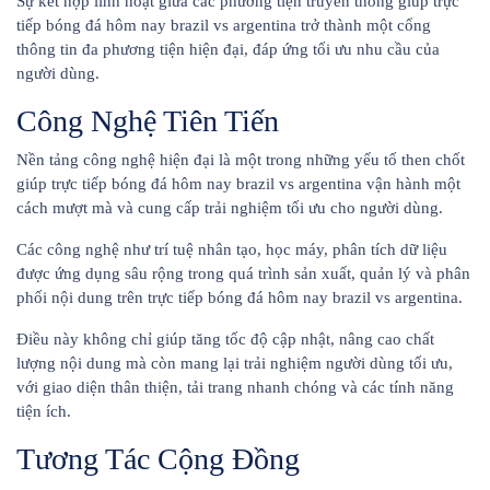
Sự kết hợp linh hoạt giữa các phương tiện truyền thông giúp trực
tiếp bóng đá hôm nay brazil vs argentina trở thành một cổng
thông tin đa phương tiện hiện đại, đáp ứng tối ưu nhu cầu của
người dùng.
Công Nghệ Tiên Tiến
Nền tảng công nghệ hiện đại là một trong những yếu tố then chốt
giúp trực tiếp bóng đá hôm nay brazil vs argentina vận hành một
cách mượt mà và cung cấp trải nghiệm tối ưu cho người dùng.
Các công nghệ như trí tuệ nhân tạo, học máy, phân tích dữ liệu
được ứng dụng sâu rộng trong quá trình sản xuất, quản lý và phân
phối nội dung trên trực tiếp bóng đá hôm nay brazil vs argentina.
Điều này không chỉ giúp tăng tốc độ cập nhật, nâng cao chất
lượng nội dung mà còn mang lại trải nghiệm người dùng tối ưu,
với giao diện thân thiện, tải trang nhanh chóng và các tính năng
tiện ích.
Tương Tác Cộng Đồng