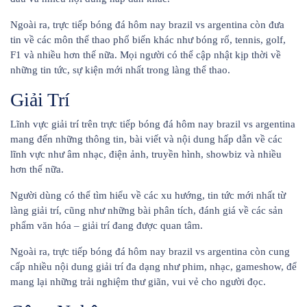
Ngoài ra, trực tiếp bóng đá hôm nay brazil vs argentina còn đưa
tin về các môn thể thao phổ biến khác như bóng rổ, tennis, golf,
F1 và nhiều hơn thế nữa. Mọi người có thể cập nhật kịp thời về
những tin tức, sự kiện mới nhất trong làng thể thao.
Giải Trí
Lĩnh vực giải trí trên trực tiếp bóng đá hôm nay brazil vs argentina
mang đến những thông tin, bài viết và nội dung hấp dẫn về các
lĩnh vực như âm nhạc, điện ảnh, truyền hình, showbiz và nhiều
hơn thế nữa.
Người dùng có thể tìm hiểu về các xu hướng, tin tức mới nhất từ
làng giải trí, cũng như những bài phân tích, đánh giá về các sản
phẩm văn hóa – giải trí đang được quan tâm.
Ngoài ra, trực tiếp bóng đá hôm nay brazil vs argentina còn cung
cấp nhiều nội dung giải trí đa dạng như phim, nhạc, gameshow, để
mang lại những trải nghiệm thư giãn, vui vẻ cho người đọc.