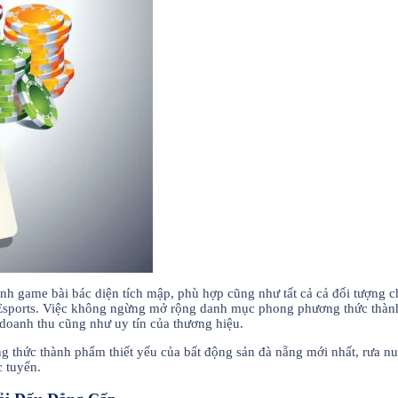
anh game bài bác diện tích mập, phù hợp cũng như tất cả cả đối tượng c
n Esports. Việc không ngừng mở rộng danh mục phong phương thức thàn
doanh thu cũng như uy tín của thương hiệu.
 thức thành phẩm thiết yếu của bất động sản đà nẵng mới nhất, rưa 
c tuyến.