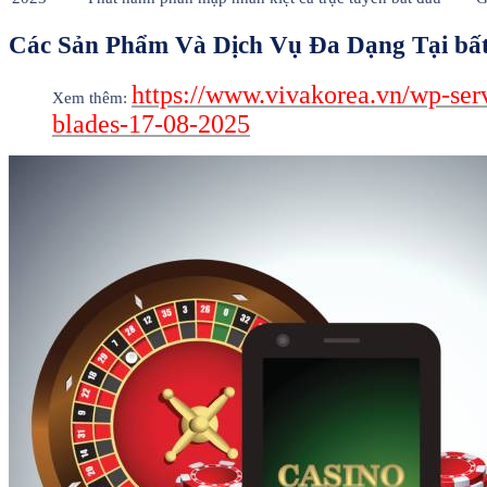
Các Sản Phẩm Và Dịch Vụ Đa Dạng Tại bất
https://www.vivakorea.vn/wp-ser
Xem thêm:
blades-17-08-2025