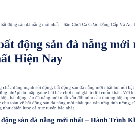
bất động sản đà nẵng mới nhất – Sân Chơi Cá Cược Đẳng Cấp Và An 
ất động sản đà nẵng mới 
ất Hiện Nay
àng chắc dũng mạnh sôi động, bất động sản đà nẵng mới nhất hơi nổi b
, cũng như phần mập game bài bác chơi chơi giải trí lôi cuốn khác. Vớ
hiệt, bất động sản đà nẵng mới nhất vẫn đổi núm cần thương hiệu quen
c chu toàn về bất động sản đà nẵng mới nhất qua vẫn từng tinh tướng, t
 như chiến lược cá trực tuyến bậc nhất.
t động sản đà nẵng mới nhất – Hành Trình 