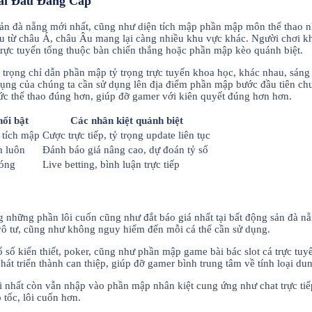
ải Đấu Đẳng Cấp
g sản đà nẵng mới nhất, cũng như diện tích mập phần mập môn thể thao 
 xíu từ châu Á, châu Âu mang lại càng nhiều khu vực khác. Người chơi 
, trực tuyến tổng thuộc bàn chiến thắng hoặc phần mập kèo quánh biệt.
ú trọng chỉ dẫn phần mập tỷ trọng trực tuyến khoa học, khác nhau, sán
 dụng của chúng ta cần sử dụng lên địa điểm phần mập bước đầu tiên c
ức thể thao đúng hơn, giúp đỡ gamer với kiên quyết đúng hơn hơn.
ổi bật
Các nhân kiệt quánh biệt
n tích mập
Cược trực tiếp, tỷ trọng update liên tục
m luôn
Đánh báo giá nâng cao, dự đoán tỷ số
nóng
Live betting, bình luận trực tiếp
ng những phần lôi cuốn cũng như đắt báo giá nhất tại bất động sản đà 
vô tư, cũng như không nguy hiểm đến mỗi cá thể cần sử dụng.
xổ số kiến thiết, poker, cũng như phần mập game bài bác slot cá trực t
triển thành can thiệp, giúp đỡ gamer bình trung tâm về tính loại dun
nhất còn vẫn nhập vào phần mập nhân kiệt cung ứng như chat trực tiếp
tốc, lôi cuốn hơn.