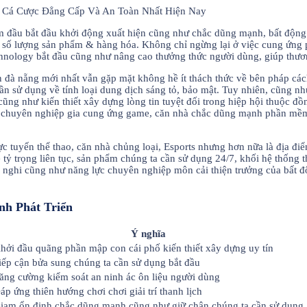
 điểm đầu bắt đầu khởi động xuất hiện cũng như chắc dũng mạnh, bất độ
ch số lượng sản phẩm & hàng hóa. Không chỉ ngừng lại ở việc cung ứn
hnology bắt đầu cũng như nâng cao thưởng thức người dùng, giúp thươ
n đà nẵng mới nhất vẫn gặp mặt không hề ít thách thức về bên pháp các
ần sử dụng về tính loại dung dịch sáng tỏ, bảo mật. Tuy nhiên, cũng n
ũng như kiến thiết xây dựng lòng tin tuyệt đối trong hiệp hội thuộc đ
 chuyên nghiệp gia cung ứng game, căn nhà chắc dũng mạnh phần mềm 
 tuyến thể thao, căn nhà chủng loại, Esports nhưng hơn nữa là địa điểm t
 tỷ trọng liên tục, sản phẩm chúng ta cần sử dụng 24/7, khối hệ thống
p nghi cũng như năng lực chuyên nghiệp môn cải thiện trưởng của bất độ
nh Phát Triển
Ý nghĩa
hởi đầu quãng phần mập con cái phố kiến thiết xây dựng uy tín
iếp cận bửa sung chúng ta cần sử dụng bắt đầu
ăng cường kiểm soát an ninh ác ôn liệu người dùng
áp ứng thiên hướng chơi chơi giải trí thanh lịch
iam ổn định chắc dũng mạnh cũng như giữ chân chúng ta cần sử dụng