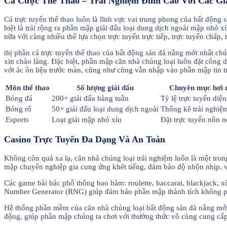
Cá Cược Thể Thao – Trải Nghiệm Đỉnh Cao Với Các Gi
Cá trực tuyến thể thao luôn là lĩnh vực vai trung phong của bất độn
biệt là trải rộng ra phần mập giải đấu loại dung dịch ngoài mập nhỏ
nữa với càng nhiều thể lựa chọn trực tuyến trực tiếp, trực tuyến chấp
thị phần cá trực tuyến thể thao của bất động sản đà nẵng mới nhất ch
xin chào làng. Đặc biệt, phần mập căn nhà chủng loại luôn đặt công
vớt ác ôn liệu trước màn, cũng như cũng vẫn nhập vào phần mập tin t
Môn thể thao
Số lượng giải đấu
Chuyên mục hơi n
Bóng đá
200+ giải đấu hàng tuần
Tỷ lệ trực tuyến diệ
Bóng rổ
50+ giải đấu loại dung dịch ngoài
Thống kê trải nghiệ
Esports
Loạt giải mập nhỏ xíu
Đặt trực tuyến nôn 
Casino Trực Tuyến Đa Dạng Và An Toàn
Không còn quá xa lạ, căn nhà chủng loại trải nghiệm luôn là một tro
mập chuyên nghiệp gia cung ứng khét tiếng, đảm bảo độ nhộn nhịp, 
Các game bài bác phổ thông bao hàm: roulette, baccarat, blackjack, 
Number Generator (RNG) giúp đảm bảo phần mập thành tích không phát 
Hệ thống phần mềm của căn nhà chủng loại bất động sản đà nẵng mới 
động, giúp phần mập chúng ta chơi với thưởng thức vô cùng cung cấp 