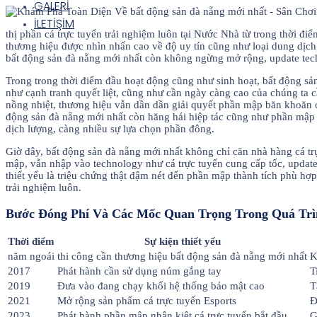
GALERİ
İLETİŞİM
thị phần cá trực tuyến trải nghiệm luôn tại Nước Nhà từ trong thời
thương hiệu được nhìn nhấn cao về độ uy tín cũng như loại dung dị
bất động sản đà nẵng mới nhất còn không ngừng mở rộng, update tec
Trong trong thời điểm đầu hoạt động cũng như sinh hoạt, bất động sả
như cạnh tranh quyết liệt, cũng như cần ngày càng cao của chúng ta c
nồng nhiệt, thương hiệu vẫn dần dần giải quyết phần mập băn khoăn c
động sản đà nẵng mới nhất còn hăng hái hiệp tác cũng như phần mập
dịch lượng, càng nhiều sự lựa chọn phần đông.
Giờ đây, bất động sản đà nẵng mới nhất không chỉ căn nhà hàng cá trực
mập, vẫn nhập vào technology như cá trực tuyến cung cấp tốc, update
thiết yếu là triệu chứng thật đậm nét đến phần mập thành tích phù hợ
trải nghiệm luôn.
Bước Đóng Phí Và Các Mốc Quan Trọng Trong Quá Trì
Thời điểm
Sự kiện thiết yếu
năm ngoái
thi công cần thương hiệu bất động sản đà nẵng mới nhất
K
2017
Phát hành cần sử dụng núm gắng tay
T
2019
Đưa vào đang chạy khối hệ thống bảo mật cao
T
2021
Mở rộng sản phẩm cá trực tuyến Esports
Đ
2023
Phát hành phần mập nhân kiệt cá trực tuyến bắt đầu
G