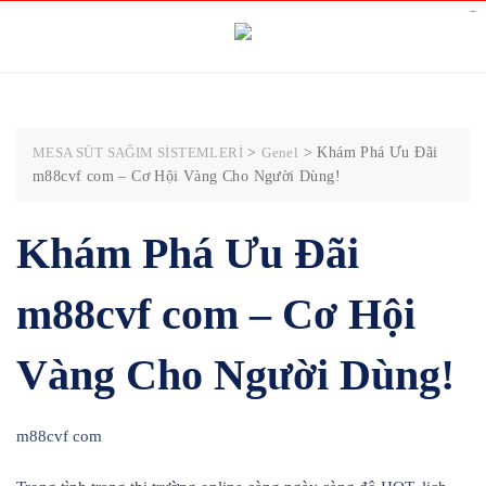
Skip
londonslot
londonslot
wdyuk
wdyuk
indosloto
indosloto
agen slot gacor
slot bet 200
wdyuk
wdyuk
indosloto
bebaswd
bebaswd
slot ovo
bebaswd
slot777
slot thailand
slot gacor
slot gacor
slot toto
hartacuan
hartacuan
hartacuan
hartacuan
hartacuan
hartacuan
hartacuan
hartacuan
hartacuan
slot dana
slot gacor
slot pulsa
slot88
playaja
playaja
playaja
slot qris
to
content
MESA SÜT SAĞIM SİSTEMLERİ
>
Genel
>
Khám Phá Ưu Đãi
m88cvf com – Cơ Hội Vàng Cho Người Dùng!
Khám Phá Ưu Đãi
m88cvf com – Cơ Hội
Vàng Cho Người Dùng!
m88cvf com