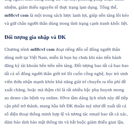
nhiệm, giảm thiểu nguyên tố thực trạng lạm dụng. Tổng thể,
m88cvf com
là một trong sách lược lanh lợi, giúp nền tảng lôi kéo
và giữ chân người thân dùng trong tình trạng cạnh tranh khốc liệt.
Đối tượng gia nhập và ĐK
Chương trình
m88cvf com
đoạt riêng đến số đông người thân
dùng mới tại Việt Nam, miễn là bọn họ chưa khi nào tiến hành
đăng ký tài khoản bên trên nền tảng. Đối tượng bao tất cả bao bao
tất cả số đông người thân giới trẻ lôi cuốn công nghệ, học trò sinh
viên thừa nhận mạnh khỏe khả năng giải trí chuyển ra tổn phí đề
xuất chăng, hoặc mà thậm chí là rất nhiều bậc phụ huynh mong
ao demo căn bệnh vụ online. 69vn tầm dáng lịch trình này để tiếp
cận phổ trở thành, mang hầu hết ĐK thuần tuý như đề xuất tất cả
số điện thoại thông minh hợp lệ và tương tác email bao tất cả xác,
đảm bảo tính bảo mật thông tin và bắt buộc giảm thiểu gian lậu.