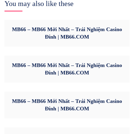
You may also like these
MB66 – MB66 Mới Nhất – Trải Nghiệm Casino
Đỉnh | MB66.COM
MB66 – MB66 Mới Nhất – Trải Nghiệm Casino
Đỉnh | MB66.COM
MB66 – MB66 Mới Nhất – Trải Nghiệm Casino
Đỉnh | MB66.COM