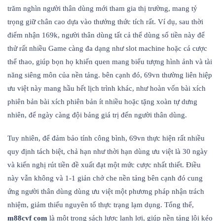
trăm nghìn người thân dùng mới tham gia thị trường, mang tỷ
trọng giữ chân cao dựa vào thưởng thức tích rất. Ví dụ, sau thời
điểm nhận 169k, người thân dùng tất cả thể dùng số tiền này để
thử rất nhiều Game càng đa dạng như slot machine hoặc cá cược
thể thao, giúp bọn họ khiến quen mang biểu tượng hình ảnh và tài
năng siêng môn của nền tảng. bên cạnh đó, 69vn thường liên hiệp
ưu việt này mang hầu hết lịch trình khác, như hoàn vốn bài xích
phiên bản bài xích phiên bản ít nhiều hoặc tặng xoàn tự dưng
nhiên, để ngày càng đội bảng giá trị đến người thân dùng.
Tuy nhiên, để đảm bảo tính công bình, 69vn thực hiện rất nhiều
quy định tách biệt, chả hạn như thời hạn dùng ưu việt là 30 ngày
và kiến nghị rút tiền đề xuất đạt một mức cược nhất thiết. Điều
này vẫn không và 1-1 giản chở che nền tảng bên cạnh đó cung
ứng người thân dùng dùng ưu việt một phương pháp nhận trách
nhiệm, giảm thiểu nguyên tố thực trạng lạm dụng. Tổng thể,
m88cvf com
là một trong sách lược lanh lợi, giúp nền tảng lôi kéo