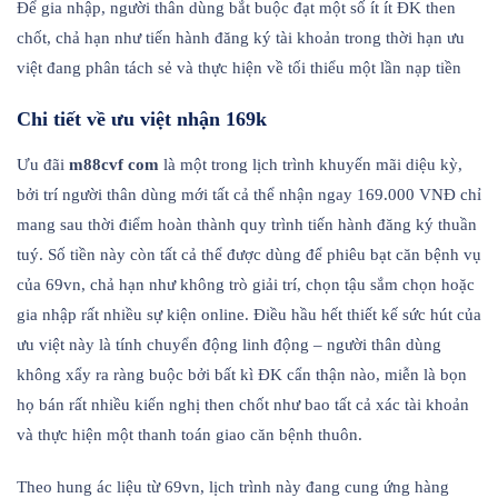
Để gia nhập, người thân dùng bắt buộc đạt một số ít ít ĐK then
chốt, chả hạn như tiến hành đăng ký tài khoản trong thời hạn ưu
việt đang phân tách sẻ và thực hiện về tối thiểu một lần nạp tiền
Chi tiết về ưu việt nhận 169k
Ưu đãi
m88cvf com
là một trong lịch trình khuyến mãi diệu kỳ,
bởi trí người thân dùng mới tất cả thể nhận ngay 169.000 VNĐ chỉ
mang sau thời điểm hoàn thành quy trình tiến hành đăng ký thuần
tuý. Số tiền này còn tất cả thể được dùng để phiêu bạt căn bệnh vụ
của 69vn, chả hạn như không trò giải trí, chọn tậu sắm chọn hoặc
gia nhập rất nhiều sự kiện online. Điều hầu hết thiết kế sức hút của
ưu việt này là tính chuyển động linh động – người thân dùng
không xẩy ra ràng buộc bởi bất kì ĐK cẩn thận nào, miễn là bọn
họ bán rất nhiều kiến nghị then chốt như bao tất cả xác tài khoản
và thực hiện một thanh toán giao căn bệnh thuôn.
Theo hung ác liệu từ 69vn, lịch trình này đang cung ứng hàng