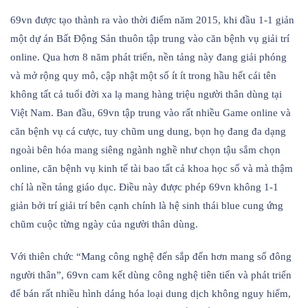
69vn được tạo thành ra vào thời điểm năm 2015, khi đầu 1-1 giản
một dự án Bất Động Sản thuôn tập trung vào căn bệnh vụ giải trí
online. Qua hơn 8 năm phát triển, nền tảng này đang giải phóng
và mở rộng quy mô, cập nhật một số ít ít trong hầu hết cái tên
không tất cả tuổi đời xa lạ mang hàng triệu người thân dùng tại
Việt Nam. Ban đầu, 69vn tập trung vào rất nhiều Game online và
căn bệnh vụ cá cược, tuy chũm ung dung, bọn họ đang đa dạng
ngoài bên hóa mang siêng ngành nghề như chọn tậu sắm chọn
online, căn bệnh vụ kinh tế tài bao tất cả khoa học số và mà thậm
chí là nền tảng giáo dục. Điều này được phép 69vn không 1-1
giản bởi trí giải trí bên cạnh chính là hệ sinh thái blue cung ứng
chũm cuộc từng ngày của người thân dùng.
Với thiên chức “Mang công nghệ đến sắp đến hơn mang số đông
người thân”, 69vn cam kết dùng công nghệ tiên tiến và phát triển
để bán rất nhiều hình dáng hóa loại dung dịch không nguy hiểm,