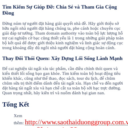
Tìm Kiếm Sự Giúp Đỡ: Chia Sẻ và Tham Gia Cộng
Đồng
Đừng núm tự người đặt hàng giải quyết nhà đề. Hãy giới thiệu sở
hữu ngôi nhà người đặt hàng chúng ta, phe cánh hoặc chuyên cục
giải đáp tư tưởng. Tham domain authority vào toàn bộ lực lượng hỗ
trợ cai nghiện cờ bạc cũng thiết yếu là 1 trong những giải pháp toàn
bộ kết quả để được giới thiệu kinh nghiệm và linh giác sự động cục
trong khoảng đầy đủ ngôi nhà người đặt hàng cộng hoàn cảnh.
Thay Đổi Thói Quen: Xây Dựng Lối Sống Lành Mạnh
Để cai nghiện tài ngất xỉu tác phẩm, cần điều chỉnh thói quen và
kiến thiết lối sống bạo gan khỏe. Tìm kiếm toàn bộ hoạt động tiêu
khiển khác, cũng như thể thao, đọc sách, tour du lịch, để chũm
chũm sửa trị thời điểm dành đến tài ngất xỉu. Hạn chế va đến người
đặt hàng tài ngất xỉu và hạn chế cắt xa toàn bộ sới bạc trực đường.
Quan trọng nhất, hãy kiên trì và nuốm đánh bại gian nan.
Tổng Kết
Xem
http://www.saothaiduonggroup.com.
thêm: