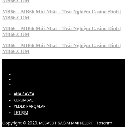
MB66.COM
MB66 – MB66 Mới Nhất – Trải Nghiệm Casino Đỉnh |
MB66.COM
MB66 – MB66 Mới Nhất – Trải Nghiệm Casino Đỉnh |
MB66.COM
MB66 – MB66 Mới Nhất – Trải Nghiệm Casino Đỉnh |
MB66.COM
ANA SAYFA
KURUMSAL
YEDEK PARÇALAR
İLETİŞİM
Copyright © 2020. MESASÜT SAĞIM MAKİNELERİ - Tasarım :