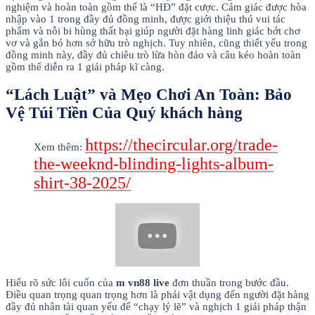
nghiệm và hoàn toàn gồm thể là “HĐ” đặt cược. Cảm giác được hòa
nhập vào 1 trong đầy đủ đồng minh, được giới thiệu thú vui tác
phẩm và nỗi bi hùng thất bại giúp người đặt hàng linh giác bớt chơ
vơ và gắn bó hơn sở hữu trò nghịch. Tuy nhiên, cũng thiết yếu trong
đồng minh này, đầy đủ chiêu trò lừa hòn đảo và câu kéo hoàn toàn
gồm thể diễn ra 1 giải pháp kĩ càng.
“Lách Luật” và Mẹo Chơi An Toàn: Bảo
Vệ Túi Tiền Của Quý khách hàng
https://thecircular.org/trade-
Xem thêm:
the-weeknd-blinding-lights-album-
shirt-38-2025/
Hiểu rõ sức lôi cuốn của
m vn88 live
đơn thuần trong bước đầu.
Điều quan trọng quan trọng hơn là phải vật dụng đến người đặt hàng
đầy đủ nhân tài quan yếu để “chạy lý lẽ” và nghịch 1 giải pháp thận