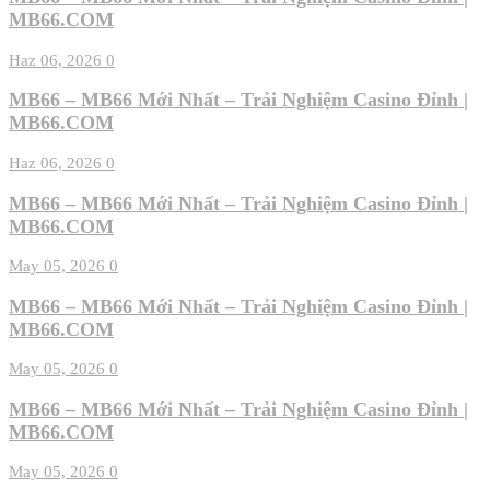
MB66.COM
Haz 06, 2026
0
MB66 – MB66 Mới Nhất – Trải Nghiệm Casino Đỉnh |
MB66.COM
Haz 06, 2026
0
MB66 – MB66 Mới Nhất – Trải Nghiệm Casino Đỉnh |
MB66.COM
May 05, 2026
0
MB66 – MB66 Mới Nhất – Trải Nghiệm Casino Đỉnh |
MB66.COM
May 05, 2026
0
MB66 – MB66 Mới Nhất – Trải Nghiệm Casino Đỉnh |
MB66.COM
May 05, 2026
0