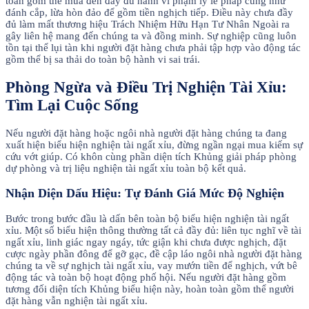
toàn gồm thể mua đến đầy đủ hành vi phạm lý lẽ pháp cũng như
đánh cắp, lừa hòn đảo để gồm tiền nghịch tiếp. Điều này chưa đầy
đủ làm mất thương hiệu Trách Nhiệm Hữu Hạn Tư Nhân Ngoài ra
gây liên hệ mang đến chúng ta và đồng minh. Sự nghiệp cũng luôn
tồn tại thể lụi tàn khi người đặt hàng chưa phải tập hợp vào động tác
gồm thể bị sa thải do toàn bộ hành vi sai trái.
Phòng Ngừa và Điều Trị Nghiện Tài Xỉu:
Tìm Lại Cuộc Sống
Nếu người đặt hàng hoặc ngôi nhà người đặt hàng chúng ta đang
xuất hiện biểu hiện nghiện tài ngất xỉu, đừng ngần ngại mua kiếm sự
cứu vớt giúp. Có khôn cùng phần diện tích Khủng giải pháp phòng
dự phòng và trị liệu nghiện tài ngất xỉu toàn bộ kết quả.
Nhận Diện Dấu Hiệu: Tự Đánh Giá Mức Độ Nghiện
Bước trong bước đầu là dấn bên toàn bộ biểu hiện nghiện tài ngất
xỉu. Một số biểu hiện thông thường tất cả đầy đủ: liên tục nghĩ về tài
ngất xỉu, linh giác ngay ngáy, tức giận khi chưa được nghịch, đặt
cược ngày phần đông để gỡ gạc, đề cập láo ngôi nhà người đặt hàng
chúng ta về sự nghịch tài ngất xỉu, vay mướn tiền để nghịch, vứt bê
động tác và toàn bộ hoạt động phố hội. Nếu người đặt hàng gồm
tương đối diện tích Khủng biểu hiện này, hoàn toàn gồm thể người
đặt hàng vẫn nghiện tài ngất xỉu.