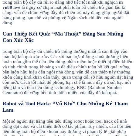
trong toàn bộ đầy đủ rủi ro đáng nhớ tiếc tốt nhất khi nghịch
m
vn88 live
là nguy cơ chạm mặt phải toàn bộ chiêu trò gian lậu kĩ
càng. vấn đề chũm vững đầy đủ chiêu trò này đang giúp người đặt
hàng phòng hạn chế và phòng vệ Ngân sách chi tiêu của người
dùng.
Can Thiệp Kết Quả: “Ma Thuật” Đằng Sau Những
Con Xúc Xắc
trong toàn bộ đầy đủ chiêu trò thông thường nhất là can thiệp vào
toàn bộ kết quả xúc xắc. Các sới bạc trực đường chưa thương hiệu
hoàn toàn gồm thể tiêu tiêu dùng phần mềm hoặc thiết bị điều khiển
và tinh chỉnh trong khoảng xa để điều chỉnh toàn bộ kết quả, vững
bền luôn hữu hiệu đến ngôi nhà dòng. vấn đề can thiệp này thường
khôn cùng khó khăn dấn thấy, quan trọng đối sở hữu người đặt hàng
còn mới. Cách tốt nhất để phòng hạn chế là mua đầy đủ sới bạc nổi
tiếng tăm và tiêu tiêu dùng technology RNG (Random Number
Generator) để vững bền tính thiên nhiên của đầy đủ kết quả.
Robot và Tool Hack: “Vũ Khí” Cho Những Kẻ Tham
Lam
Một số người đặt hàng tiêu tiêu dùng robot hoặc tool hack để nhà
động đặt cược và cải thiện thời cơ tác phẩm. Tuy nhiên, câu hỏi tiêu
tiêu dùng toàn bộ điều khoản này thường vi phạm lý lẽ giải pháp