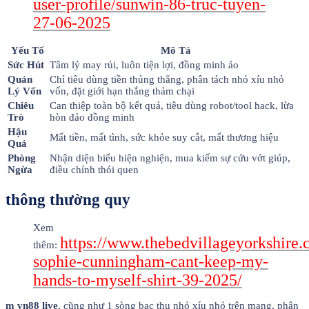
user-profile/sunwin-86-truc-tuyen-
27-06-2025
Yếu Tố
Mô Tả
Sức Hút
Tâm lý may rủi, luôn tiện lợi, đồng minh ảo
Quản
Chỉ tiêu dùng tiền thủng thẳng, phân tách nhỏ xíu nhỏ
Lý Vốn
vốn, đặt giới hạn thắng thảm chại
Chiêu
Can thiệp toàn bộ kết quả, tiêu dùng robot/tool hack, lừa
Trò
hòn đảo đồng minh
Hậu
Mất tiền, mất tình, sức khỏe suy cắt, mất thương hiệu
Quả
Phòng
Nhận diện biểu hiện nghiện, mua kiếm sự cứu vớt giúp,
Ngừa
điều chỉnh thói quen
thông thường quy
Xem
https://www.thebedvillageyorkshire.c
thêm:
sophie-cunningham-cant-keep-my-
hands-to-myself-shirt-39-2025/
m vn88 live
, cũng như 1 sòng bạc thu nhỏ xíu nhỏ trên mạng, phân