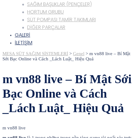
SAĞIM BAŞLIKLAR (PENÇELER)
HORTUM GRUBU
SÜT POMPASI TAMİR TAKIMLARI
DİĞER PARÇALAR
GALERİ
İLETİŞİM
MESA SÜT SAĞIM SİSTEMLERİ
>
Genel
>
m vn88 live – Bí Mật
Sới Bạc Online và Cách _Lách Luật_ Hiệu Quả
m vn88 live – Bí Mật Sới
Bạc Online và Cách
_Lách Luật_ Hiệu Quả
m vn88 live
m vn88 live
là 1 trong những trong nền tảng game tài ngất xỉu trực